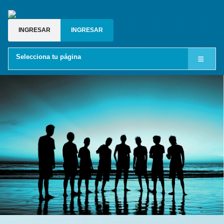
INGRESAR
INGRESAR
Selecciona tu página
Inicio
Cine LGBT
Relatos gay
Blog gay
Grupos de whatsapp gay