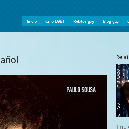
Inicio
Cine LGBT
Relatos gay
Blog gay
pañol
Rela
Trio 