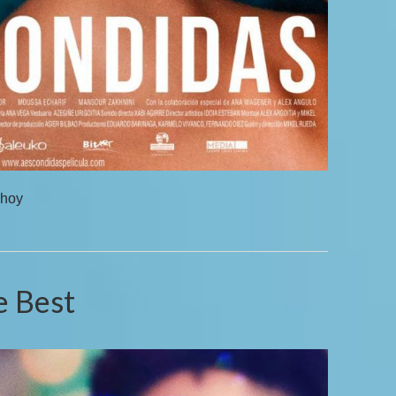
 hoy
e Best