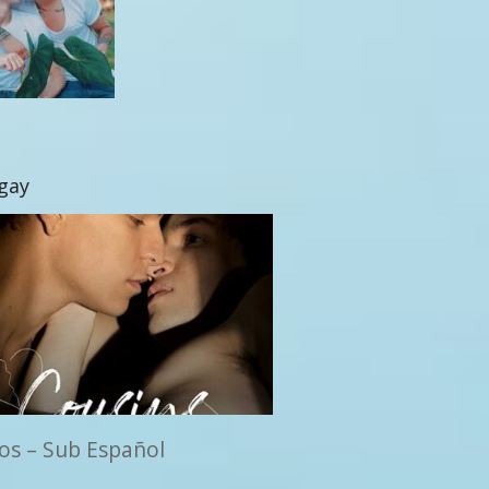
 gay
os – Sub Español