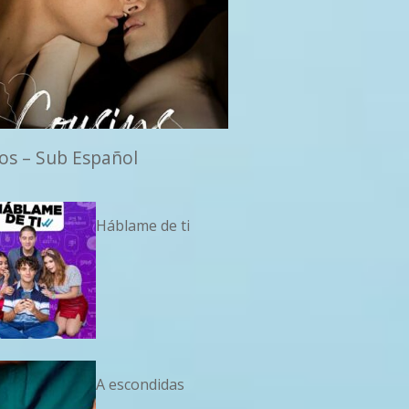
os – Sub Español
Háblame de ti
A escondidas