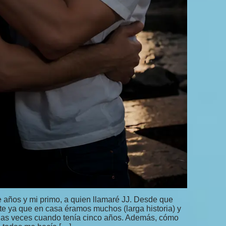
 años y mi primo, a quien llamaré JJ. Desde que
e ya que en casa éramos muchos (larga historia) y
ias veces cuando tenía cinco años. Además, cómo