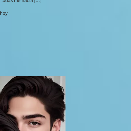
e todas me hacía […]
 hoy