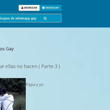
INGRESAR
INGRESAR
Grupos de whatsapp gay
tos Gay
e ellas no hacen ( Parte 3 )
Papa y yo