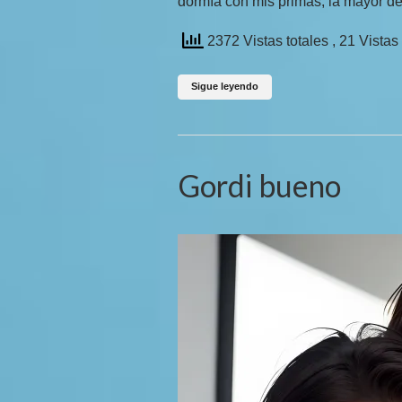
dormía con mis primas, la mayor d
2372 Vistas totales
, 21 Vistas
Sigue leyendo
Gordi bueno