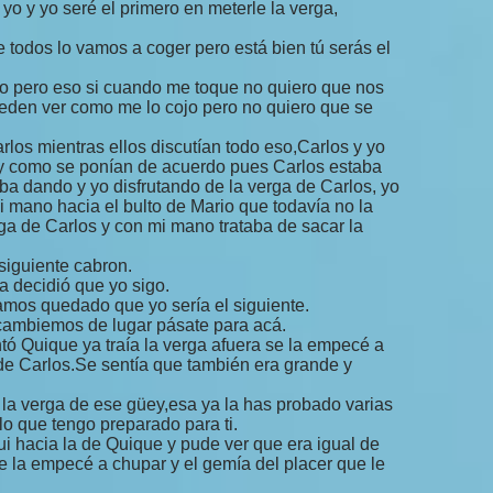
 yo y yo seré el primero en meterle la verga,
 todos lo vamos a coger pero está bien tú serás el
imo pero eso si cuando me toque no quiero que nos
ueden ver como me lo cojo pero no quiero que se
los mientras ellos discutían todo eso,Carlos y yo
y como se ponían de acuerdo pues Carlos estaba
a dando y yo disfrutando de la verga de Carlos, yo
i mano hacia el bulto de Mario que todavía no la
a de Carlos y con mi mano trataba de sacar la
siguiente cabron.
a decidió que yo sigo.
mos quedado que yo sería el siguiente.
 cambiemos de lugar pásate para acá.
ó Quique ya traía la verga afuera se la empecé a
de Carlos.Se sentía que también era grande y
la verga de ese güey,esa ya la has probado varias
o que tengo preparado para ti.
ui hacia la de Quique y pude ver que era igual de
e la empecé a chupar y el gemía del placer que le