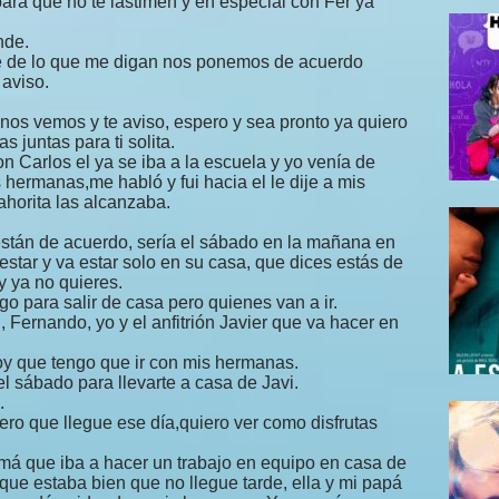
 para que no te lastimen y en especial con Fer ya
nde.
de de lo que me digan nos ponemos de acuerdo
 aviso.
 nos vemos y te aviso, espero y sea pronto ya quiero
 juntas para ti solita.
Carlos el ya se iba a la escuela y yo venía de
 hermanas,me habló y fui hacia el le dije a mis
horita las alcanzaba.
 están de acuerdo, sería el sábado en la mañana en
star y va estar solo en su casa, que dices estás de
y ya no quieres.
go para salir de casa pero quienes van a ir.
, Fernando, yo y el anfitrión Javier que va hacer en
oy que tengo que ir con mis hermanas.
el sábado para llevarte a casa de Javi.
.
iero que llegue ese día,quiero ver como disfrutas
amá que iba a hacer un trabajo en equipo en casa de
ue estaba bien que no llegue tarde, ella y mi papá