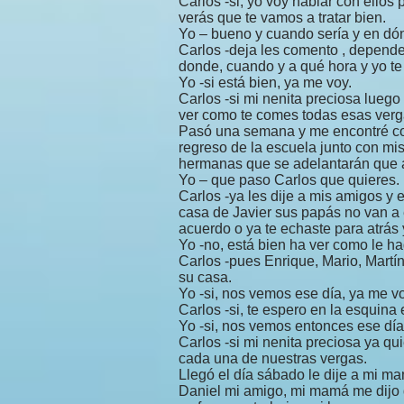
Carlos -si, yo voy hablar con ellos
verás que te vamos a tratar bien.
Yo – bueno y cuando sería y en dó
Carlos -deja les comento , depen
donde, cuando y a qué hora y yo te
Yo -si está bien, ya me voy.
Carlos -si mi nenita preciosa luego
ver como te comes todas esas vergas
Pasó una semana y me encontré con 
regreso de la escuela junto con mis
hermanas que se adelantarán que a
Yo – que paso Carlos que quieres.
Carlos -ya les dije a mis amigos y
casa de Javier sus papás no van a e
acuerdo o ya te echaste para atrás 
Yo -no, está bien ha ver como le ha
Carlos -pues Enrique, Mario, Martín
su casa.
Yo -si, nos vemos ese día, ya me v
Carlos -si, te espero en la esquina 
Yo -si, nos vemos entonces ese día
Carlos -si mi nenita preciosa ya qu
cada una de nuestras vergas.
Llegó el día sábado le dije a mi m
Daniel mi amigo, mi mamá me dijo q