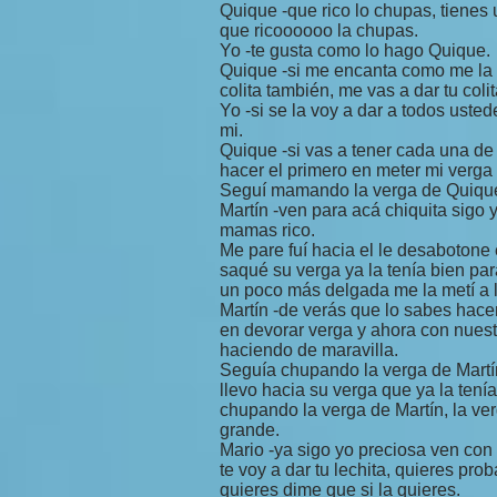
Quique -que rico lo chupas, tiene
que ricoooooo la chupas.
Yo -te gusta como lo hago Quique.
Quique -si me encanta como me la 
colita también, me vas a dar tu colit
Yo -si se la voy a dar a todos uste
mi.
Quique -si vas a tener cada una de 
hacer el primero en meter mi verga d
Seguí mamando la verga de Quiqu
Martín -ven para acá chiquita sigo 
mamas rico.
Me pare fuí hacia el le desabotone 
saqué su verga ya la tenía bien par
un poco más delgada me la metí a 
Martín -de verás que lo sabes hace
en devorar verga y ahora con nuest
haciendo de maravilla.
Seguía chupando la verga de Martín
llevo hacia su verga que ya la tení
chupando la verga de Martín, la ver
grande.
Mario -ya sigo yo preciosa ven con 
te voy a dar tu lechita, quieres prob
quieres dime que si la quieres.