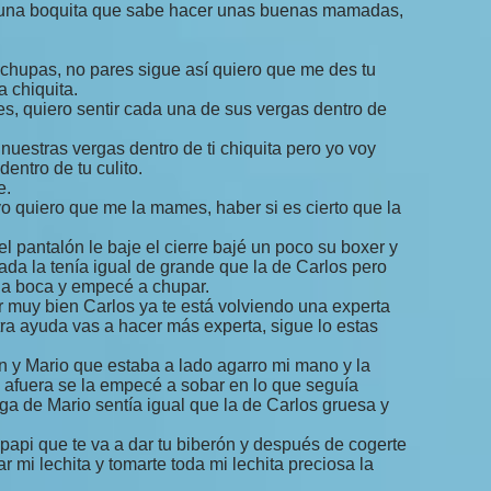
s una boquita que sabe hacer unas buenas mamadas,
chupas, no pares sigue así quiero que me des tu
a chiquita.
des, quiero sentir cada una de sus vergas dentro de
nuestras vergas dentro de ti chiquita pero yo voy
entro de tu culito.
e.
yo quiero que me la mames, haber si es cierto que la
el pantalón le baje el cierre bajé un poco su boxer y
ada la tenía igual de grande que la de Carlos pero
la boca y empecé a chupar.
r muy bien Carlos ya te está volviendo una experta
ra ayuda vas a hacer más experta, sigue lo estas
 y Mario que estaba a lado agarro mi mano y la
a afuera se la empecé a sobar en lo que seguía
ga de Mario sentía igual que la de Carlos gruesa y
papi que te va a dar tu biberón y después de cogerte
ar mi lechita y tomarte toda mi lechita preciosa la