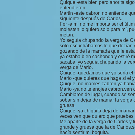
Quique -esta bien pero ahorita sigo
entendieron.
Martín -este cabron no entiende que
siguiente después de Carlos.
Fer -a mi no me importa ser el últ
molesten lo quiero solo para mí, p
metan.
Yo seguía chupando la verga de Car
solo escuchábamos lo que decían 
gozando de la mamada que le estab
ya estaba bien cachonda y estiré m
sacaba, yo seguía chupando la verg
verga de Mario.
Quique -quedamos que yo sería el 
Mario -que quieres que haga si el y
Quique -no mames cabron ya había
Mario -ya no te enojes cabron,ven
Cambiaron de lugar, cuando se sent
sobar sin dejar de mamar la verga 
gruesa.
Quique -ya chiquita deja de mamar 
veces,ven que quiero que pruebes l
Me aparte de la verga de Carlos y f
grande y gruesa que la de Carlos,s
hacía sentir mi boquita.