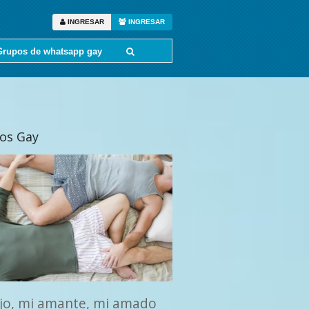
INGRESAR
INGRESAR
Grupos de whatsapp gay
tos Gay
ijo, mi amante, mi amado