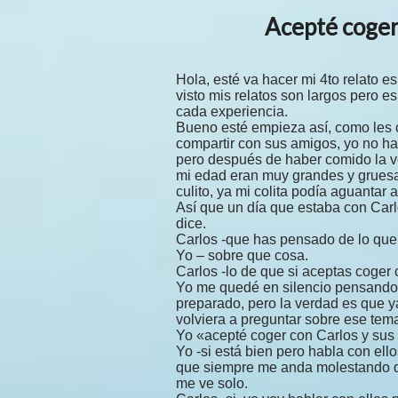
Acepté coger
Hola, esté va hacer mi 4to relato 
visto mis relatos son largos pero e
cada experiencia.
Bueno esté empieza así, como les 
compartir con sus amigos, yo no ha
pero después de haber comido la ve
mi edad eran muy grandes y gruesa
culito, ya mi colita podía aguantar 
Así que un día que estaba con Car
dice.
Carlos -que has pensado de lo que
Yo – sobre que cosa.
Carlos -lo de que si aceptas coger 
Yo me quedé en silencio pensando 
preparado, pero la verdad es que 
volviera a preguntar sobre ese tem
Yo «acepté coger con Carlos y sus
Yo -si está bien pero habla con ell
que siempre me anda molestando 
me ve solo.