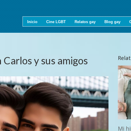
Inicio
Cine LGBT
Relatos gay
Blog gay
 Carlos y sus amigos
Rela
Mi h