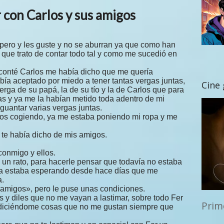
 con Carlos y sus amigos
espero y les guste y no se aburran ya que como han
s que trato de contar todo tal y como me sucedió en
conté Carlos me había dicho que me quería
bía aceptado por miedo a tener tantas vergas juntas,
Cine
rga de su papá, la de su tío y la de Carlos que para
s y ya me la habían metido toda adentro de mi
aguantar varias vergas juntas.
los cogiendo, ya me estaba poniendo mi ropa y me
 te había dicho de mis amigos.
conmigo y ellos.
un rato, para hacerle pensar que todavía no estaba
ya estaba esperando desde hace días que me
a.
 amigos», pero le puse unas condiciones.
os y diles que no me vayan a lastimar, sobre todo Fer
Prim
diciéndome cosas que no me gustan siempre que