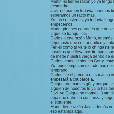
Martín -si tienen razón yo ya tengo
desmadre.
Javi -no mamen todavía tenemos t
esperamos un ratito mas.
Yo -no se ustedes, yo todavía ten
empecemos.
Mario -pinches cabrones que no ve
a que se tranquilice.
Carlos -tiene razón Mario, además e
dejémoslo que se tranquilice y e
Fer -si como tú ya te lo chingaste 
nosotros que llevamos tiempo esp
de meter nuestra verga dentro de es
Carlos -como te sientes Gerry, está
Yo -pues empecemos, además no me
temprano.
Carlos fue el primero en sacar su
empezará a chuparcela.
Quique -no mames güey porque tien
alguien de nosotros tú ya lo has te
Javi -ya Quique no mames tú tambié
deja que entre en confianza y segu
el siguiente.
Mario -tiene razón Javi, además no
eso estamos aquí.