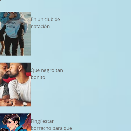
En un club de
natación
Que negro tan
bonito
Fingí estar
borracho para que