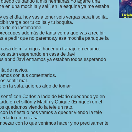
se quedó cuidando a mis hermanas.Yo agarré una
eché en una mochila y salí, en la esquina ya me estaba
 es el día, hoy vas a tener seis vergas para ti solita,
ir verga por tu colita y tu boquita.
ado de no lastimarme.
 preocupes además de tanta verga que vas a recibir
 vas a pedir que no paremos,y esa mochila para que la
a casa de mi amigo a hacer un trabajo en equipo.
os están esperando en casa de Javi.
os abrió Javi entramos ya estaban todos esperando
ita de novios.
amos con tus comentarios.
os sentir mal.
 en la sala, quieres algo de tomar.
 senté con Carlos a lado de Mario quedando yo en
ado en el sillón y Martín y Quique (Enrique) en el
nos quedamos viendo la tele un rato.
on la fiesta o nos vamos a quedar viendo la tele
quedado en mi casa.
mpezar con lo que venimos hacer y no precisamente