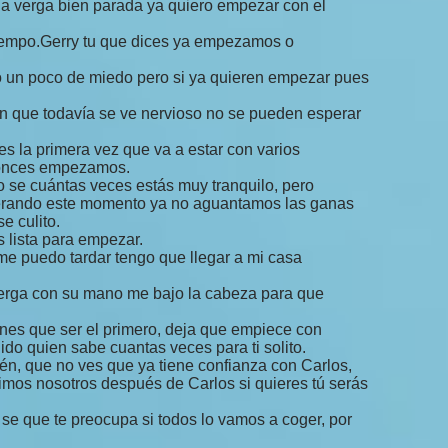
 la verga bien parada ya quiero empezar con el
iempo.Gerry tu que dices ya empezamos o
go un poco de miedo pero si ya quieren empezar pues
n que todavía se ve nervioso no se pueden esperar
s la primera vez que va a estar con varios
ntonces empezamos.
no se cuántas veces estás muy tranquilo, pero
erando este momento ya no aguantamos las ganas
e culito.
s lista para empezar.
 puedo tardar tengo que llegar a mi casa
 verga con su mano me bajo la cabeza para que
es que ser el primero, deja que empiece con
nido quien sabe cuantas veces para ti solito.
n, que no ves que ya tiene confianza con Carlos,
imos nosotros después de Carlos si quieres tú serás
 se que te preocupa si todos lo vamos a coger, por