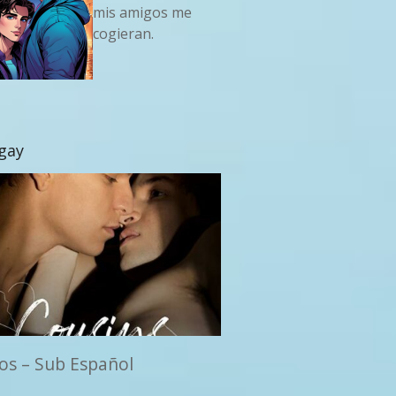
mis amigos me
cogieran.
 gay
os – Sub Español