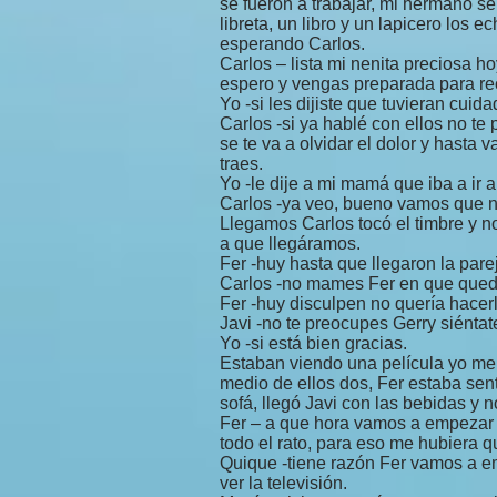
se fueron a trabajar, mi hermano 
libreta, un libro y un lapicero los 
esperando Carlos.
Carlos – lista mi nenita preciosa hoy
espero y vengas preparada para recib
Yo -si les dijiste que tuvieran cuid
Carlos -si ya hablé con ellos no te
se te va a olvidar el dolor y hasta
traes.
Yo -le dije a mi mamá que iba a ir 
Carlos -ya veo, bueno vamos que n
Llegamos Carlos tocó el timbre y n
a que llegáramos.
Fer -huy hasta que llegaron la parej
Carlos -no mames Fer en que qued
Fer -huy disculpen no quería hacerl
Javi -no te preocupes Gerry siéntate
Yo -si está bien gracias.
Estaban viendo una película yo me
medio de ellos dos, Fer estaba sent
sofá, llegó Javi con las bebidas y 
Fer – a que hora vamos a empezar c
todo el rato, para eso me hubiera 
Quique -tiene razón Fer vamos a e
ver la televisión.