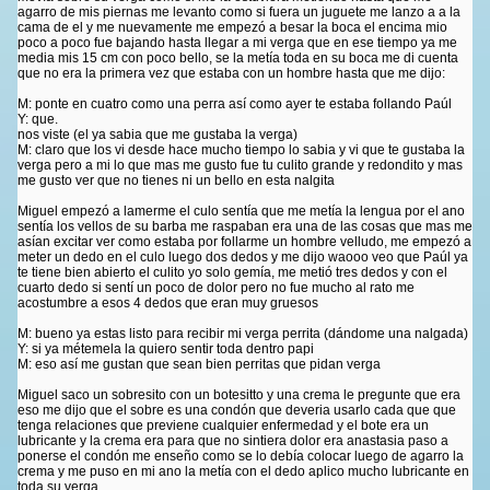
agarro de mis piernas me levanto como si fuera un juguete me lanzo a a la
cama de el y me nuevamente me empezó a besar la boca el encima mio
poco a poco fue bajando hasta llegar a mi verga que en ese tiempo ya me
media mis 15 cm con poco bello, se la metía toda en su boca me di cuenta
que no era la primera vez que estaba con un hombre hasta que me dijo:
M: ponte en cuatro como una perra así como ayer te estaba follando Paúl
Y: que.
nos viste (el ya sabia que me gustaba la verga)
M: claro que los vi desde hace mucho tiempo lo sabia y vi que te gustaba la
verga pero a mi lo que mas me gusto fue tu culito grande y redondito y mas
me gusto ver que no tienes ni un bello en esta nalgita
Miguel empezó a lamerme el culo sentía que me metía la lengua por el ano
sentía los vellos de su barba me raspaban era una de las cosas que mas me
asían excitar ver como estaba por follarme un hombre velludo, me empezó a
meter un dedo en el culo luego dos dedos y me dijo waooo veo que Paúl ya
te tiene bien abierto el culito yo solo gemía, me metió tres dedos y con el
cuarto dedo si sentí un poco de dolor pero no fue mucho al rato me
acostumbre a esos 4 dedos que eran muy gruesos
M: bueno ya estas listo para recibir mi verga perrita (dándome una nalgada)
Y: si ya métemela la quiero sentir toda dentro papi
M: eso así me gustan que sean bien perritas que pidan verga
Miguel saco un sobresito con un botesitto y una crema le pregunte que era
eso me dijo que el sobre es una condón que deveria usarlo cada que que
tenga relaciones que previene cualquier enfermedad y el bote era un
lubricante y la crema era para que no sintiera dolor era anastasia paso a
ponerse el condón me enseño como se lo debía colocar luego de agarro la
crema y me puso en mi ano la metía con el dedo aplico mucho lubricante en
toda su verga