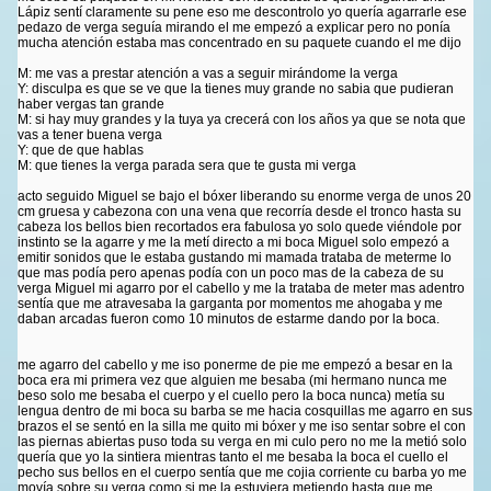
Lápiz sentí claramente su pene eso me descontrolo yo quería agarrarle ese
pedazo de verga seguía mirando el me empezó a explicar pero no ponía
mucha atención estaba mas concentrado en su paquete cuando el me dijo
M: me vas a prestar atención a vas a seguir mirándome la verga
Y: disculpa es que se ve que la tienes muy grande no sabia que pudieran
haber vergas tan grande
M: si hay muy grandes y la tuya ya crecerá con los años ya que se nota que
vas a tener buena verga
Y: que de que hablas
M: que tienes la verga parada sera que te gusta mi verga
acto seguido Miguel se bajo el bóxer liberando su enorme verga de unos 20
cm gruesa y cabezona con una vena que recorría desde el tronco hasta su
cabeza los bellos bien recortados era fabulosa yo solo quede viéndole por
instinto se la agarre y me la metí directo a mi boca Miguel solo empezó a
emitir sonidos que le estaba gustando mi mamada trataba de meterme lo
que mas podía pero apenas podía con un poco mas de la cabeza de su
verga Miguel mi agarro por el cabello y me la trataba de meter mas adentro
sentía que me atravesaba la garganta por momentos me ahogaba y me
daban arcadas fueron como 10 minutos de estarme dando por la boca.
me agarro del cabello y me iso ponerme de pie me empezó a besar en la
boca era mi primera vez que alguien me besaba (mi hermano nunca me
beso solo me besaba el cuerpo y el cuello pero la boca nunca) metía su
lengua dentro de mi boca su barba se me hacia cosquillas me agarro en sus
brazos el se sentó en la silla me quito mi bóxer y me iso sentar sobre el con
las piernas abiertas puso toda su verga en mi culo pero no me la metió solo
quería que yo la sintiera mientras tanto el me besaba la boca el cuello el
pecho sus bellos en el cuerpo sentía que me cojia corriente cu barba yo me
movía sobre su verga como si me la estuviera metiendo hasta que me