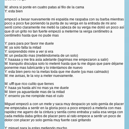
M: ahora si ponte en cuatro patas al filo de la cama
Y: esta bien
empezó a besar nuevamente mi espalda me raspaba con su barba mientras
poco a poco fue poniendo la punta de su verga en la entrada de mi ano
sentí como claramente me metió la cabeza de su verga me dolió un poco así
que di un grito no tan fuerte empezó a meterme la verga centímetro a
centímetro hasta que no pude mas
Y: para para por favor me duele
M: ya solo falta la mitad
Y: sorprendido mire a ver si era
M: un pedacito mas (metiéndomela de un solo)
Y: haaaaa y me tira asía adelante (lagrimas me empezaron a salir)
M: tranquilo disculpa solo lo meteré hasta que tu me digas que pare déjame
ponerme mas lubricante y lo intentamos de nuevo
Y: esta bien pero no la metas toda que me duele (ya mas calmado)
M: me avisas, te la voy a meter nuevamente.
M: ufff que rico culito que tienes
Y: haaa ya hasta ahí no mas ya me duele
M: bien ya aguantaste mas de la mitad
Y: enserio ya me rompiste mas el culo
Miguel empezó a con un mete y saca muy despacio yo solo gemía de placer
me empezaba a sentir en la gloria poco a poco empezó a meterla con mas
rapidez me agarro de la cintura y sentía como entraba y salia esa verga con
cada metida daba gritos de placer pero al rato empece a sentir un poco de
dolor con placer yo solo gemía muy fuerte casi gritando
Y: miguel para la estas metiendo mucho