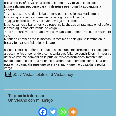
que a sus 10 años ya anda echa la femenina ¿y tu ya te lo follaste?
M: no esta muy pequeño para mi después ese no me la aguanta ni la
cabeza
Y: y tu crees que se deje follar de mi crees que si lo aga sentir mujer
M: claro que si tienes buena verga va a grita con tu verga
Y: jajaja entonces le voy a clavar la verga a mi primo
M: si ya vamos a bañarnos y de paso me la chupas un rato mas en el baño o
todavía aguantas otra ronda de verga
Y: no hermano ya no aguanto ya estoy cansado ademas me duele mucho el
culo
M: bueno entonces me la mamas un rato mas hasta que te termine en la
boca y te explico rápido lo de tu tarea
así nos fuimos a bañar en la ducha se la mame me termino en la boca poco
a poco me fue enseñando a como tenia que follar se convirtió en mi maestro
de sexo y yo me convertí en la puta de mis dos hermanos, también me
ayudo a que me follara a mi primo Leandro quien termino siendo toda una
puta en la cama ahí supe que yo era versátil y que me gusta dar y recibir
verga.
6587 Vistas totales
, 3 Vistas hoy
Te puede interesar:
Un verano con mi amigo