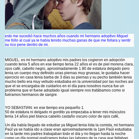
esto me sucedió hace muchos años cuando mi hermano adoptivo Miguel
me follo al cual ya le había tenido muchas ganas de que me follara y sentir
su rico pene dentro de mi.
MIGUEL: es mi hermano adoptivo mis padres los cogieron en adopción
cuando tenia 5 años en ese tiempo tenia 22 años el es de piel morena clara,
ojos café, cabello negro, aproximadamente 1.80 de estatura delgado pero
tenia un cuerpo muy definido unas piernas muy gruesas, le gustaba hacer
ejercicio en casa tenia barba de 3 días su piernas y su pecho también tenia
mucho bello era muy velludo estudiaba en la universidad por las noches así
que el se encargaba de cuidarlos en el día para nosotros nunca fue un
problema que el fuese adoptado igual siempre nos tratábamos como si
fuéramos hermanos de sangre.
YO SEBASTIAN: en ese tiempo era pequeño 1.
50 de estatura ni delgado ni gordito ya empezaba a tener mis músculos
tenia 14 años piel blanca cabello castaño oscuro color de ojos café,
Un día había llegado de estudiar ya Miguel tenia lista la comida, mi hermano
Paúl ya se había ido a clase eran aproximadamente la 1pm Paúl estudiaba
en la tarde mis padres trabajaban todo el día y no llegan hasta la noche
como un día normal realizamos todas las labores de la casa que faltaban