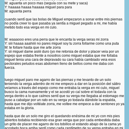
M: aguanta un poco mas (seguía con su mete y saca)
Y: haaaaa haaaa haaaaa miguel para para
M: aguanta perra
cuando sentí que las bolas de Miguel empezaron a sonar entre mis piernas
no podía creer lo que pasaba ya sentía a miguel pegado a mi, me había
metido todo esa verga en mi culo.
M: waaaooo eres una perra que le encanta la verga seras mi zorra
Y: siii haaaa aaahiiii no pares miguel soy tu zorra follarme como una puta
M: te follare hasta que me arte zorra
Y: sii miguel dame asiiii duro (yo me retorsia de dolor y placer veia por un
espejo que estaba frente a nosotros como miguel estaba que me follaba
miguel tenia una cara de depravado su cara había cambiado veia esos
pectorales peludos esas abdomen lleno de bellos como me daba con
fuerza.
luego miguel paro me agarro de las piernas y me levanto de un solo
teniendo la verga adentro de mi me empezo a dar en la posición del sátiro
veíamos a través del espejo como me entraba la verga en mi culo, miguel
busco la cama nuevamente y el se acostó yo caí sobre el todavía con la
verga dentro a lo que caímos sentí que su verga me llegaba al estomago me
puso a cabalgar por un rato en su verga yo todavía dándole la espalda,
hasta que me dijo voltéate zorra, me voltee me empece a dar sentones yo ya
estaba en la gloria.
hasta que de un solo me giro el quedando enésima de mi yo con mis pies
abiertos todabia recibiendo esa gran verga que por cada embestida daba
un grito de placer me agarro de los tobillos el estando abajo de la cama yo
acostado boca arriba sentí como cada centímetro de su verga entraba en mi