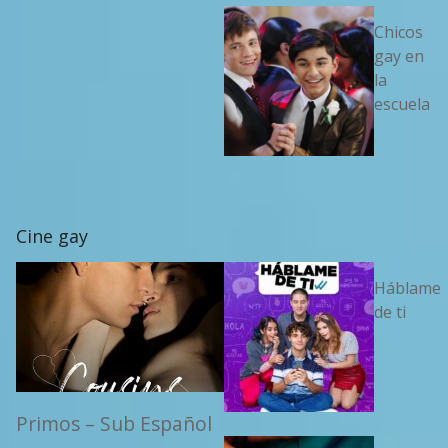
Chicos
gay en
la
escuela
Cine gay
Háblame
de ti
Primos – Sub Español