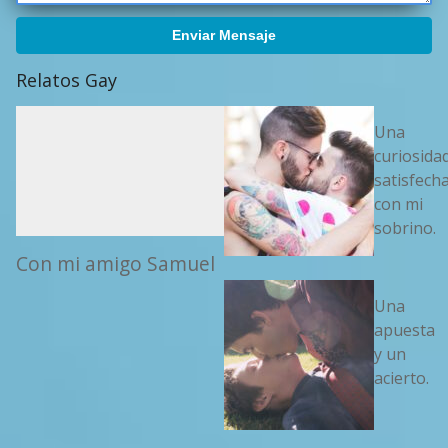
Enviar Mensaje
Relatos Gay
Una
curiosida
satisfech
con mi
sobrino.
Con mi amigo Samuel
Una
apuesta
y un
acierto.