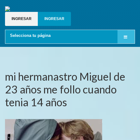
INGRESAR
INGRESAR
Selecciona tu página
Inicio
Cine LGBT
Relatos gay
mi hermanastro Miguel de
Blog gay
23 años me follo cuando
Grupos de whatsapp gay
tenia 14 años