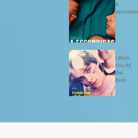
A
escondid
I Wish
You All
the
Best