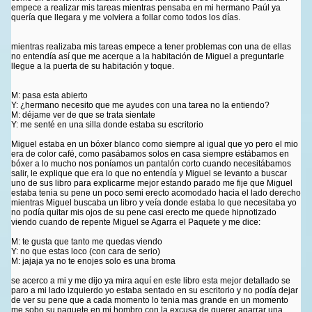
empece a realizar mis tareas mientras pensaba en mi hermano Paúl ya
quería que llegara y me volviera a follar como todos los días.
mientras realizaba mis tareas empece a tener problemas con una de ellas
no entendía así que me acerque a la habitación de Miguel a preguntarle
llegue a la puerta de su habitación y toque.
M: pasa esta abierto
Y: ¿hermano necesito que me ayudes con una tarea no la entiendo?
M: déjame ver de que se trata sientate
Y: me senté en una silla donde estaba su escritorio
Miguel estaba en un bóxer blanco como siempre al igual que yo pero el mio
era de color café, como pasábamos solos en casa siempre estábamos en
bóxer a lo mucho nos poníamos un pantalón corto cuando necesitábamos
salir, le explique que era lo que no entendía y Miguel se levanto a buscar
uno de sus libro para explicarme mejor estando parado me fije que Miguel
estaba tenia su pene un poco semi erecto acomodado hacia el lado derecho
mientras Miguel buscaba un libro y veía donde estaba lo que necesitaba yo
no podía quitar mis ojos de su pene casi erecto me quede hipnotizado
viendo cuando de repente Miguel se Agarra el Paquete y me dice:
M: te gusta que tanto me quedas viendo
Y: no que estas loco (con cara de serio)
M: jajaja ya no te enojes solo es una broma
se acerco a mi y me dijo ya mira aquí en este libro esta mejor detallado se
paro a mi lado izquierdo yo estaba sentado en su escritorio y no podía dejar
de ver su pene que a cada momento lo tenia mas grande en un momento
me sobo su paquete en mi hombro con la excusa de querer agarrar una