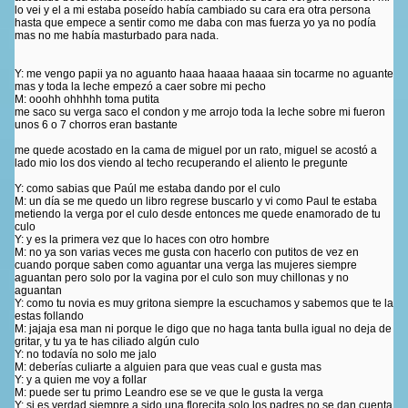
lo vei y el a mi estaba poseído había cambiado su cara era otra persona
hasta que empece a sentir como me daba con mas fuerza yo ya no podía
mas no me había masturbado para nada.
Y: me vengo papii ya no aguanto haaa haaaa haaaa sin tocarme no aguante
mas y toda la leche empezó a caer sobre mi pecho
M: ooohh ohhhhh toma putita
me saco su verga saco el condon y me arrojo toda la leche sobre mi fueron
unos 6 o 7 chorros eran bastante
me quede acostado en la cama de miguel por un rato, miguel se acostó a
lado mio los dos viendo al techo recuperando el aliento le pregunte
Y: como sabias que Paúl me estaba dando por el culo
M: un día se me quedo un libro regrese buscarlo y vi como Paul te estaba
metiendo la verga por el culo desde entonces me quede enamorado de tu
culo
Y: y es la primera vez que lo haces con otro hombre
M: no ya son varias veces me gusta con hacerlo con putitos de vez en
cuando porque saben como aguantar una verga las mujeres siempre
aguantan pero solo por la vagina por el culo son muy chillonas y no
aguantan
Y: como tu novia es muy gritona siempre la escuchamos y sabemos que te la
estas follando
M: jajaja esa man ni porque le digo que no haga tanta bulla igual no deja de
gritar, y tu ya te has ciliado algún culo
Y: no todavía no solo me jalo
M: deberías culiarte a alguien para que veas cual e gusta mas
Y: y a quien me voy a follar
M: puede ser tu primo Leandro ese se ve que le gusta la verga
Y: si es verdad siempre a sido una florecita solo los padres no se dan cuenta