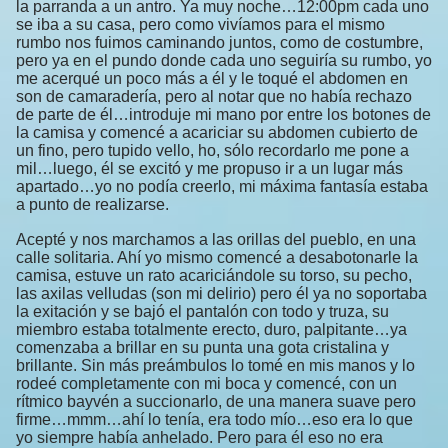
la parranda a un antro. Ya muy noche…12:00pm cada uno
se iba a su casa, pero como vivíamos para el mismo
rumbo nos fuimos caminando juntos, como de costumbre,
pero ya en el pundo donde cada uno seguiría su rumbo, yo
me acerqué un poco más a él y le toqué el abdomen en
son de camaradería, pero al notar que no había rechazo
de parte de él…introduje mi mano por entre los botones de
la camisa y comencé a acariciar su abdomen cubierto de
un fino, pero tupido vello, ho, sólo recordarlo me pone a
mil…luego, él se excitó y me propuso ir a un lugar más
apartado…yo no podía creerlo, mi máxima fantasía estaba
a punto de realizarse.
Acepté y nos marchamos a las orillas del pueblo, en una
calle solitaria. Ahí yo mismo comencé a desabotonarle la
camisa, estuve un rato acariciándole su torso, su pecho,
las axilas velludas (son mi delirio) pero él ya no soportaba
la exitación y se bajó el pantalón con todo y truza, su
miembro estaba totalmente erecto, duro, palpitante…ya
comenzaba a brillar en su punta una gota cristalina y
brillante. Sin más preámbulos lo tomé en mis manos y lo
rodeé completamente con mi boca y comencé, con un
rítmico bayvén a succionarlo, de una manera suave pero
firme…mmm…ahí lo tenía, era todo mío…eso era lo que
yo siempre había anhelado. Pero para él eso no era