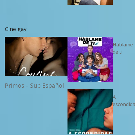
Cine gay
Háblame
de ti
Primos – Sub Español
A
escondid