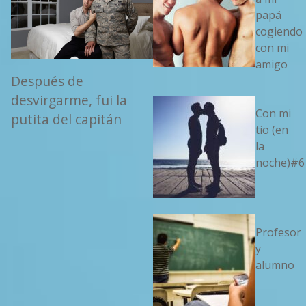
papá
cogiendo
con mi
amigo
Después de
desvirgarme, fui la
Con mi
putita del capitán
tio (en
la
noche)#6
Profesor
y
alumno