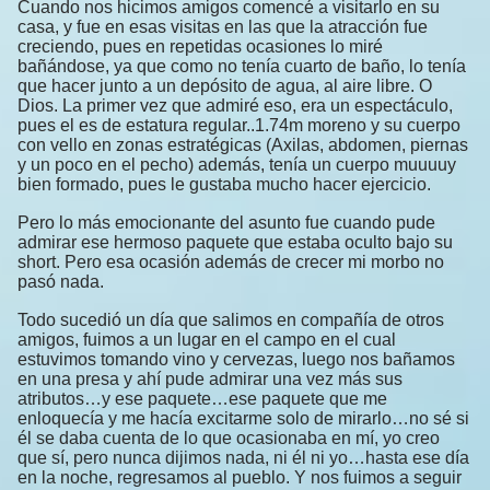
Cuando nos hicimos amigos comencé a visitarlo en su
casa, y fue en esas visitas en las que la atracción fue
creciendo, pues en repetidas ocasiones lo miré
bañándose, ya que como no tenía cuarto de baño, lo tenía
que hacer junto a un depósito de agua, al aire libre. O
Dios. La primer vez que admiré eso, era un espectáculo,
pues el es de estatura regular..1.74m moreno y su cuerpo
con vello en zonas estratégicas (Axilas, abdomen, piernas
y un poco en el pecho) además, tenía un cuerpo muuuuy
bien formado, pues le gustaba mucho hacer ejercicio.
Pero lo más emocionante del asunto fue cuando pude
admirar ese hermoso paquete que estaba oculto bajo su
short. Pero esa ocasión además de crecer mi morbo no
pasó nada.
Todo sucedió un día que salimos en compañía de otros
amigos, fuimos a un lugar en el campo en el cual
estuvimos tomando vino y cervezas, luego nos bañamos
en una presa y ahí pude admirar una vez más sus
atributos…y ese paquete…ese paquete que me
enloquecía y me hacía excitarme solo de mirarlo…no sé si
él se daba cuenta de lo que ocasionaba en mí, yo creo
que sí, pero nunca dijimos nada, ni él ni yo…hasta ese día
en la noche, regresamos al pueblo. Y nos fuimos a seguir