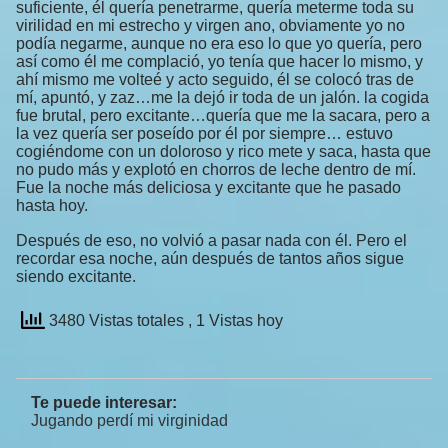
suficiente, él quería penetrarme, quería meterme toda su
virilidad en mi estrecho y virgen ano, obviamente yo no
podía negarme, aunque no era eso lo que yo quería, pero
así como él me complació, yo tenía que hacer lo mismo, y
ahí mismo me volteé y acto seguido, él se colocó tras de
mí, apuntó, y zaz…me la dejó ir toda de un jalón. la cogida
fue brutal, pero excitante…quería que me la sacara, pero a
la vez quería ser poseído por él por siempre… estuvo
cogiéndome con un doloroso y rico mete y saca, hasta que
no pudo más y explotó en chorros de leche dentro de mí.
Fue la noche más deliciosa y excitante que he pasado
hasta hoy.
Después de eso, no volvió a pasar nada con él. Pero el
recordar esa noche, aún después de tantos años sigue
siendo excitante.
3480 Vistas totales
, 1 Vistas hoy
Te puede interesar:
Jugando perdí mi virginidad