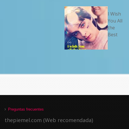
I Wish
You All
the
Best
Preguntas frecuentes
thepiemel.com (Web recomendada)