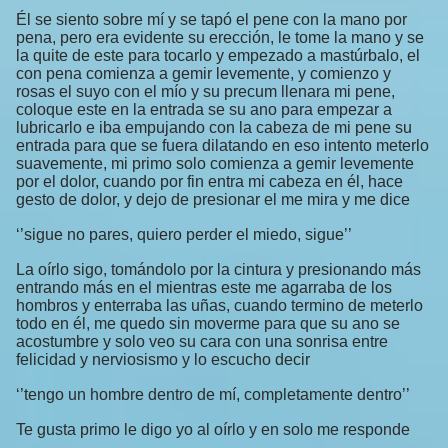
Él se siento sobre mí y se tapó el pene con la mano por
pena, pero era evidente su erección, le tome la mano y se
la quite de este para tocarlo y empezado a mastúrbalo, el
con pena comienza a gemir levemente, y comienzo y
rosas el suyo con el mío y su precum llenara mi pene,
coloque este en la entrada se su ano para empezar a
lubricarlo e iba empujando con la cabeza de mi pene su
entrada para que se fuera dilatando en eso intento meterlo
suavemente, mi primo solo comienza a gemir levemente
por el dolor, cuando por fin entra mi cabeza en él, hace
gesto de dolor, y dejo de presionar el me mira y me dice
‘’sigue no pares, quiero perder el miedo, sigue’’
La oírlo sigo, tomándolo por la cintura y presionando más
entrando más en el mientras este me agarraba de los
hombros y enterraba las uñas, cuando termino de meterlo
todo en él, me quedo sin moverme para que su ano se
acostumbre y solo veo su cara con una sonrisa entre
felicidad y nerviosismo y lo escucho decir
‘’tengo un hombre dentro de mí, completamente dentro’’
Te gusta primo le digo yo al oírlo y en solo me responde