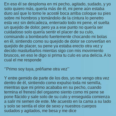
En eso él se desploma en mi pecho, agitado, sudado, y yo
solo quiero más, quería más de él, mi pene aún estaba
duro así que lo tomo le acosté boca arriba coloque su pies
sobre mi hombros y tomándolo de la cintura lo penetro
esta vez sin delicadeza, enterrado todo mi pene, el suelta
un quejido de dolor, pero ya a ese punto no quería ser
cuidadoso solo quería sentir el placer de su culo,
comisando a bombearlo fuertemente chocando mi bolas
en él, sintiendo como su quejido de dolor se convertían en
quejido de placer, su pene ya estaba erecto otra vez y
decido masturbarlos mientas sigo con mis movimiento
bruscos, en eso le digo si prima tu culo es una delicia. A lo
cual el me responde
‘’Primo soy tuya, préñame otra vez’’
Y entre gemido de parte de los dos, yo me vengo otra vez
dentro de él, sintiendo como expulso toda mi semilla,
mientras que mi primo acababa en su pecho, cuando
termina el frenesí del orgasmo siento como mi pene se
pone flácido y sale solo de su culo y enseguida comienza
a salir mi semen de este. Me acuesto en la cama a su lado
y solo se sentía el olor de sexo y nuestros cuerpos
sudados y agitados, me besa y me dice