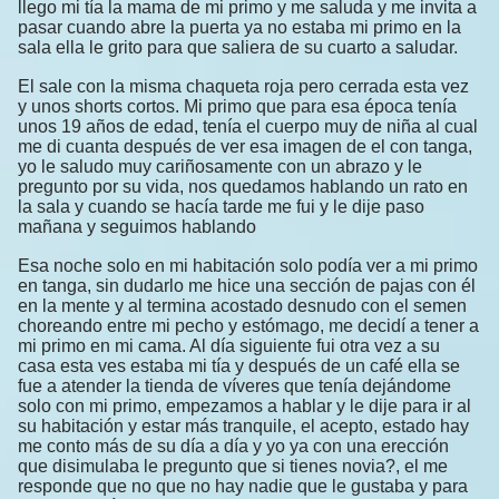
llego mi tía la mama de mi primo y me saluda y me invita a
pasar cuando abre la puerta ya no estaba mi primo en la
sala ella le grito para que saliera de su cuarto a saludar.
El sale con la misma chaqueta roja pero cerrada esta vez
y unos shorts cortos. Mi primo que para esa época tenía
unos 19 años de edad, tenía el cuerpo muy de niña al cual
me di cuanta después de ver esa imagen de el con tanga,
yo le saludo muy cariñosamente con un abrazo y le
pregunto por su vida, nos quedamos hablando un rato en
la sala y cuando se hacía tarde me fui y le dije paso
mañana y seguimos hablando
Esa noche solo en mi habitación solo podía ver a mi primo
en tanga, sin dudarlo me hice una sección de pajas con él
en la mente y al termina acostado desnudo con el semen
choreando entre mi pecho y estómago, me decidí a tener a
mi primo en mi cama. Al día siguiente fui otra vez a su
casa esta ves estaba mi tía y después de un café ella se
fue a atender la tienda de víveres que tenía dejándome
solo con mi primo, empezamos a hablar y le dije para ir al
su habitación y estar más tranquile, el acepto, estado hay
me conto más de su día a día y yo ya con una erección
que disimulaba le pregunto que si tienes novia?, el me
responde que no que no hay nadie que le gustaba y para