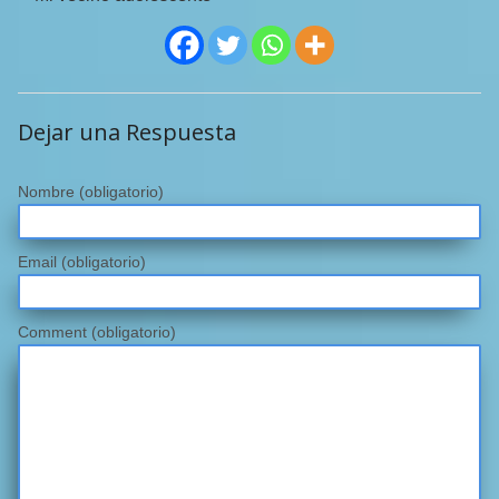
Dejar una Respuesta
Nombre
(obligatorio)
Email
(obligatorio)
Comment (obligatorio)