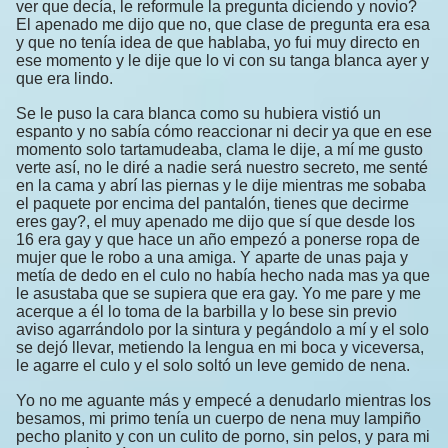
ver que decía, le reformule la pregunta diciendo y novio?
El apenado me dijo que no, que clase de pregunta era esa
y que no tenía idea de que hablaba, yo fui muy directo en
ese momento y le dije que lo vi con su tanga blanca ayer y
que era lindo.
Se le puso la cara blanca como su hubiera vistió un
espanto y no sabía cómo reaccionar ni decir ya que en ese
momento solo tartamudeaba, clama le dije, a mí me gusto
verte así, no le diré a nadie será nuestro secreto, me senté
en la cama y abrí las piernas y le dije mientras me sobaba
el paquete por encima del pantalón, tienes que decirme
eres gay?, el muy apenado me dijo que sí que desde los
16 era gay y que hace un año empezó a ponerse ropa de
mujer que le robo a una amiga. Y aparte de unas paja y
metía de dedo en el culo no había hecho nada mas ya que
le asustaba que se supiera que era gay. Yo me pare y me
acerque a él lo toma de la barbilla y lo bese sin previo
aviso agarrándolo por la sintura y pegándolo a mí y el solo
se dejó llevar, metiendo la lengua en mi boca y viceversa,
le agarre el culo y el solo soltó un leve gemido de nena.
Yo no me aguante más y empecé a denudarlo mientras los
besamos, mi primo tenía un cuerpo de nena muy lampiño
pecho planito y con un culito de porno, sin pelos, y para mi