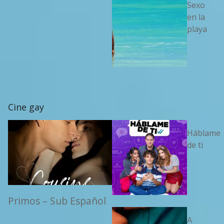
Sexo
en la
playa
Cine gay
Háblame
de ti
Primos – Sub Español
A