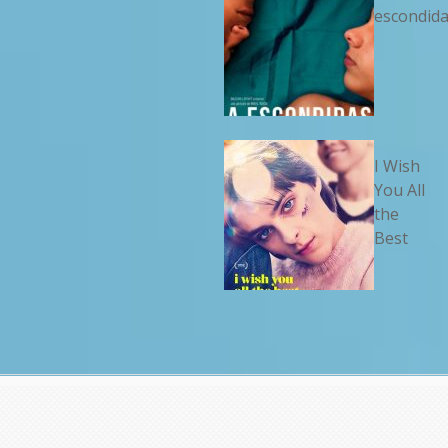
escondid
I Wish
You All
the
Best