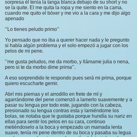
sorpresa él tenía la tanga blanca debajo de su short y no
se la quite. El me quita la ropa y me siento en la cama,
cuando me quito el bóxer y me vio a la cara y me dijo algo
apenado
‘’Lo tienes peludo primo’’
Yo pensado que no iba a querer hacer nada y le pregunto
si había algún problema y el solo empezó a jugar con los
pelos de mi pene.
‘’me gusta peludos, me da morbo, y llámame julia o nena,
pero si te da morbo dime prima’’.
A eso sorprendido le respondo pues será mi prima, porque
quiero escucharte gemir.
Abrí mis piernas y el arrodillo en frete de mí y
agarrándome del pene comenzó a lamerlo suavemente y a
pasar su lengua por todo este, jugando con la cabeza,
presionado su lengua contras esta y lamiéndome los
bolas, se notaba que le gustaba porque hundía su nariz en
ellas para sentir los pelos en su cara, continuo
metiéndoselo a la boca y empezado un mamada lenta
suave, tenía mi pene dentro de su boca y pasaba su legua