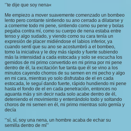
‘’te dije que soy nena«
Me empiezo a mover suavemente comenzado un bombeo
lento pero contante sintiendo su ano cerrado a dilatarse y
a comerme todo mi pene, sintiendo como su pene y bolas
pegaba contra mí, como su cuerpo de nena estaba entre
tenso y algo sudado, y viendo como su cara tenía un
expresión de placer midiéndose el labios inferior, ya
cuando sentí que su ano se acostumbró a el bombeo,
tomo la iniciativa y le doy más rápido y fuerte subiendo
más la intensidad a cada estocada y solo se escucha los
gemidos de mi primo convertido en mi prima por mi pene
dentro de él, la excitación fue tanta que él se vino a los
minutos cayendo chorros de su semen en mi pecho y algo
en mi cara, mientras yo solo disfrutaba de el en cada
estocada, le seguí dando fuerte, rápido hundiendo mi pene
hasta el fondo de el en cada penetración, entonces no
aguanta más y sin decir nada solo acabe dentro de él,
deteniendo el movimiento y enterrándolo todo y soltando
choros de mi semen en él, mi primo mientras solo gemía y
decía
‘’sí, sí, soy una nena, un hombre acaba de echar su
semilla dentro de mí’’