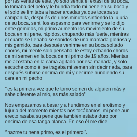
por las venas de este, yo solo sentía el éxtasi de su boca,
lo tomaba del pelo y le hundía todo mi pene en su boca y
el solo se limitaba a hacer arcadas ya que tocaba su
campanilla, después de unos minutos sintiendo la lujuria
de su boca, sentí los espasmo para venirme y se lo dijo
entre gemidos, mi primo aumento los movimiento de su
boca en mi pene, rápidos, chupando más fuerte, mientras
el cuarto se llenaba se sonidos de una mamada gloriosa y
mis gemido, para después venirme en su boca soltado
choros, mi mente solo pensaba: le estoy echando choros
de mi semen en la boca de mi primo de 19 años. Mientas
me acostaba en la cama agitado por esa manada, y solo
escuche como él se tragaba mi semen sin decir nada, para
después subirse encima de mí y decirme hundiendo su
cara en mi pecho
‘’es la primera vez que le tomo semen de alguien más y
sabe diferente al mío, es más salado’’
Nos empezamos a besar y a hundirnos en el erotismo y
lujuria del momento mientas nos tocábamos, mi pene aun
erecto rasaba su pene que también estaba duro por
encima de esa tanga blanca. En eso él me dice
‘’hazme tu nena primo, es el primero’’.