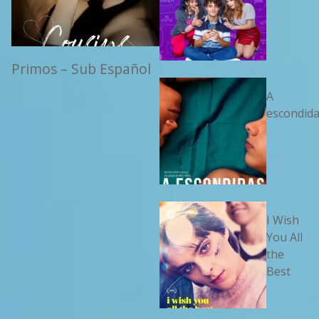
Primos – Sub Español
A
escondid
I Wish
You All
the
Best