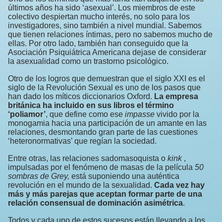
últimos años ha sido ‘asexual’. Los miembros de este
colectivo despiertan mucho interés, no solo para los
investigadores, sino también a nivel mundial. Sabemos
que tienen relaciones íntimas, pero no sabemos mucho de
ellas. Por otro lado, también han conseguido que la
Asociación Psiquiátrica Americana dejase de considerar
la asexualidad como un trastorno psicológico.
Otro de los logros que demuestran que el siglo XXI es el
siglo de la Revolución Sexual es uno de los pasos que
han dado los míticos diccionarios Oxford.
La empresa
británica ha incluido en sus libros el término
‘poliamor’
, que define como ese
impasse
vivido por la
monogamia hacia una participación de un amante en las
relaciones, desmontando gran parte de las cuestiones
‘heteronormativas’ que regían la sociedad.
Entre otras, las relaciones sadomasoquista o
kink
,
impulsadas por el fenómeno de masas de la película
50
sombras de Grey,
está suponiendo una auténtica
revolución en el mundo de la sexualidad.
Cada vez hay
más y más parejas que aceptan formar parte de una
relación consensual de dominación asimétrica
.
Todos y cada uno de estos sucesos están llevando a los