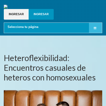
INGRESAR
INGRESAR
Selecciona tu página
Inicio
Cine LGBT
Relatos gay
Heteroflexibilidad:
Blog gay
Encuentros casuales de
Grupos de whatsapp gay
heteros con homosexuales