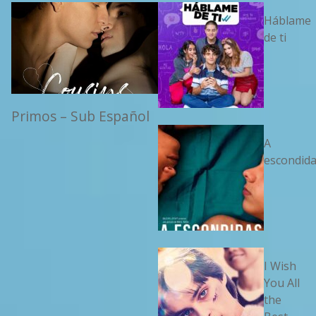
Háblame
de ti
Primos – Sub Español
A
escondid
I Wish
You All
the