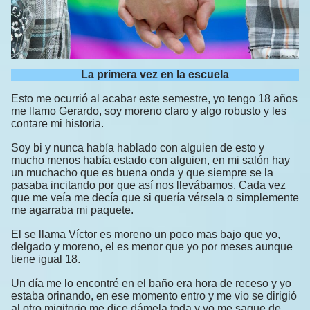
La primera vez en la escuela
Esto me ocurrió al acabar este semestre, yo tengo 18 años
me llamo Gerardo, soy moreno claro y algo robusto y les
contare mi historia.
Soy bi y nunca había hablado con alguien de esto y
mucho menos había estado con alguien, en mi salón hay
un muchacho que es buena onda y que siempre se la
pasaba incitando por que así nos llevábamos. Cada vez
que me veía me decía que si quería vérsela o simplemente
me agarraba mi paquete.
El se llama Víctor es moreno un poco mas bajo que yo,
delgado y moreno, el es menor que yo por meses aunque
tiene igual 18.
Un día me lo encontré en el baño era hora de receso y yo
estaba orinando, en ese momento entro y me vio se dirigió
al otro migitorio me dice dámela toda y yo me saque de