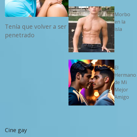
Morbo
en la
Tenía que volver a ser
isla
penetrado
El
Hermano
de Mi
Mejor
Amigo
Cine gay