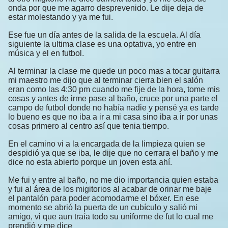
onda por que me agarro desprevenido. Le dije deja de
estar molestando y ya me fui.
Ese fue un día antes de la salida de la escuela. Al día
siguiente la ultima clase es una optativa, yo entre en
música y el en futbol.
Al terminar la clase me quede un poco mas a tocar guitarra
mi maestro me dijo que al terminar cierra bien el salón
eran como las 4:30 pm cuando me fije de la hora, tome mis
cosas y antes de irme pase al baño, cruce por una parte el
campo de futbol donde no había nadie y pensé ya es tarde
lo bueno es que no iba a ir a mi casa sino iba a ir por unas
cosas primero al centro así que tenia tiempo.
En el camino vi a la encargada de la limpieza quien se
despidió ya que se iba, le dije que no cerrara el baño y me
dice no esta abierto porque un joven esta ahí.
Me fui y entre al baño, no me dio importancia quien estaba
y fui al área de los migitorios al acabar de orinar me baje
el pantalón para poder acomodarme el bóxer. En ese
momento se abrió la puerta de un cubículo y salió mi
amigo, vi que aun traía todo su uniforme de fut lo cual me
prendió y me dice