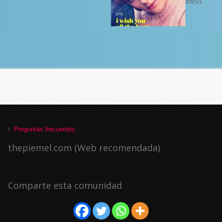
Best
Preguntas frecuentes
thepiemel.com (Web recomendada)
Comparte esta comunidad