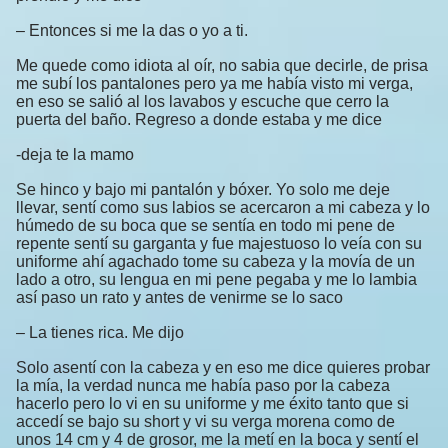
– Entonces si me la das o yo a ti.
Me quede como idiota al oír, no sabia que decirle, de prisa
me subí los pantalones pero ya me había visto mi verga,
en eso se salió al los lavabos y escuche que cerro la
puerta del baño. Regreso a donde estaba y me dice
-deja te la mamo
Se hinco y bajo mi pantalón y bóxer. Yo solo me deje
llevar, sentí como sus labios se acercaron a mi cabeza y lo
húmedo de su boca que se sentía en todo mi pene de
repente sentí su garganta y fue majestuoso lo veía con su
uniforme ahí agachado tome su cabeza y la movía de un
lado a otro, su lengua en mi pene pegaba y me lo lambia
así paso un rato y antes de venirme se lo saco
– La tienes rica. Me dijo
Solo asentí con la cabeza y en eso me dice quieres probar
la mía, la verdad nunca me había paso por la cabeza
hacerlo pero lo vi en su uniforme y me éxito tanto que si
accedí se bajo su short y vi su verga morena como de
unos 14 cm y 4 de grosor, me la metí en la boca y sentí el