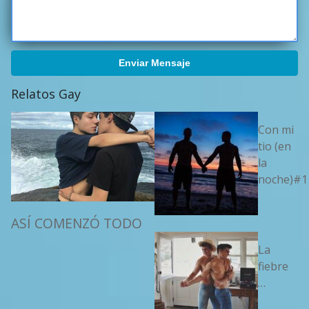
Enviar Mensaje
Relatos Gay
Con mi
tio (en
la
noche)#1
ASÍ COMENZÓ TODO
La
fiebre
…