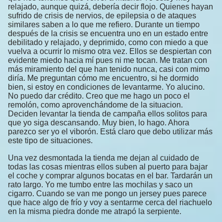
relajado, aunque quizá, debería decir flojo. Quienes hayan
sufrido de crisis de nervios, de epilepsia o de ataques
similares saben a lo que me refiero. Durante un tiempo
después de la crisis se encuentra uno en un estado entre
debilitado y relajado, y deprimido, como con miedo a que
vuelva a ocurrir lo mismo otra vez. Ellos se despiertan con
evidente miedo hacia mí pues ni me tocan. Me tratan con
más miramiento del que han tenido nunca, casi con mimo
diría. Me preguntan cómo me encuentro, si he dormido
bien, si estoy en condiciones de levantarme. Yo alucino.
No puedo dar crédito. Creo que me hago un poco el
remolón, como aprovenchándome de la situacion.
Deciden levantar la tienda de campaña ellos solitos para
que yo siga descansando. Muy bien, lo hago. Ahora
parezco ser yo el viborón. Está claro que debo utilizar más
este tipo de situaciones.
Una vez desmontada la tienda me dejan al cuidado de
todas las cosas mientras ellos suben al puerto para bajar
el coche y comprar algunos bocatas en el bar. Tardarán un
rato largo. Yo me tumbo entre las mochilas y saco un
cigarro. Cuando se van me pongo un jersey pues parece
que hace algo de frío y voy a sentarme cerca del riachuelo
en la misma piedra donde me atrapó la serpiente.