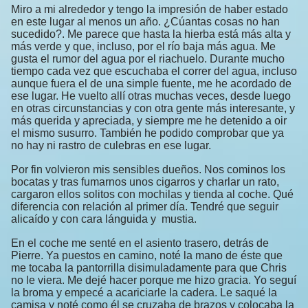
Miro a mi alrededor y tengo la impresión de haber estado
en este lugar al menos un año. ¿Cúantas cosas no han
sucedido?. Me parece que hasta la hierba está más alta y
más verde y que, incluso, por el río baja más agua. Me
gusta el rumor del agua por el riachuelo. Durante mucho
tiempo cada vez que escuchaba el correr del agua, incluso
aunque fuera el de una simple fuente, me he acordado de
ese lugar. He vuelto allí otras muchas veces, desde luego
en otras circunstancias y con otra gente más interesante, y
más querida y apreciada, y siempre me he detenido a oir
el mismo susurro. También he podido comprobar que ya
no hay ni rastro de culebras en ese lugar.
Por fin volvieron mis sensibles dueños. Nos cominos los
bocatas y tras fumarnos unos cigarros y charlar un rato,
cargaron ellos solitos con mochilas y tienda al coche. Qué
diferencia con relación al primer día. Tendré que seguir
alicaído y con cara lánguida y mustia.
En el coche me senté en el asiento trasero, detrás de
Pierre. Ya puestos en camino, noté la mano de éste que
me tocaba la pantorrilla disimuladamente para que Chris
no le viera. Me dejé hacer porque me hizo gracia. Yo seguí
la broma y empecé a acariciarle la cadera. Le saqué la
camisa y noté como él se cruzaba de brazos y colocaba la