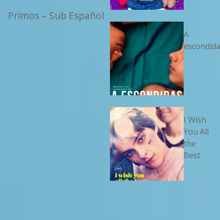
Primos – Sub Español
A
escondid
I Wish
You All
the
Best