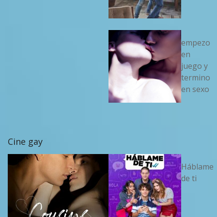
empezo
en
juego y
termino
en sexo
Cine gay
Háblame
de ti