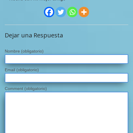
Dejar una Respuesta
Nombre
(obligatorio)
Email
(obligatorio)
Comment (obligatorio)