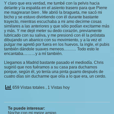
Y claro que era verdad, me tumbé con la pelvis hacia
delante y la espalda en el asiento trasero para que Pierre
me magrearan bien . Me abrió la bragueta, me sacó mi
bicho y se estuvo divirtiendo con él durante bastante
trayecto, mientras escuchaba a mi amo decirme cosas
similares a las anteriores y que sólo podían excitarme más
y más. Y me dejé meter su dedo corazón, previamente
lubricado con su saliva, y me presionó con él la próstata
dibujando un abanico con su movimiento, y a la vez el
pulgar me apretó por fuera en los huevos, la ingle, el pubis
también dándole suaves meneos……… Todo esto le
encantaba………y a mí también.
Llegamos a Madrid bastante pasado el mediodía. Chris
sugirió que nos fuéramos a su casa para ducharnos
porque, según él, yo tenía una pinta guarro después de
cuatro días sin ducharme que olía a lo que era, un cerdo.
659 Vistas totales
, 1 Vistas hoy
Te puede interesar:
Noche con mi mejor amigo