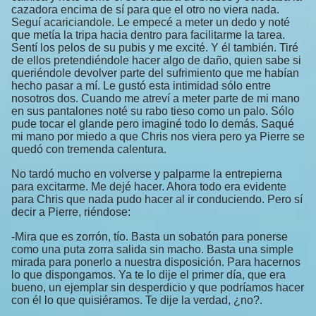
cazadora encima de sí para que el otro no viera nada.
Seguí acariciandole. Le empecé a meter un dedo y noté
que metía la tripa hacia dentro para facilitarme la tarea.
Sentí los pelos de su pubis y me excité. Y él también. Tiré
de ellos pretendiéndole hacer algo de daño, quien sabe si
queriéndole devolver parte del sufrimiento que me habían
hecho pasar a mí. Le gustó esta intimidad sólo entre
nosotros dos. Cuando me atreví a meter parte de mi mano
en sus pantalones noté su rabo tieso como un palo. Sólo
pude tocar el glande pero imaginé todo lo demás. Saqué
mi mano por miedo a que Chris nos viera pero ya Pierre se
quedó con tremenda calentura.
No tardó mucho en volverse y palparme la entrepierna
para excitarme. Me dejé hacer. Ahora todo era evidente
para Chris que nada pudo hacer al ir conduciendo. Pero sí
decir a Pierre, riéndose:
-Mira que es zorrón, tío. Basta un sobatón para ponerse
como una puta zorra salida sin macho. Basta una simple
mirada para ponerlo a nuestra disposición. Para hacernos
lo que dispongamos. Ya te lo dije el primer día, que era
bueno, un ejemplar sin desperdicio y que podríamos hacer
con él lo que quisiéramos. Te dije la verdad, ¿no?.