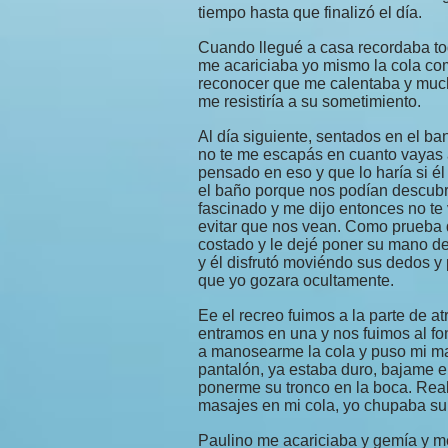
tiempo hasta que finalizó el día.
Cuando llegué a casa recordaba todo
me acariciaba yo mismo la cola com
reconocer que me calentaba y muc
me resistiría a su sometimiento.
Al día siguiente, sentados en el ban
no te me escapás en cuanto vayas a
pensado en eso y que lo haría si él
el baño porque nos podían descubr
fascinado y me dijo entonces no te 
evitar que nos vean. Como prueba 
costado y le dejé poner su mano de
y él disfrutó moviéndo sus dedos y
que yo gozara ocultamente.
Ee el recreo fuimos a la parte de at
entramos en una y nos fuimos al fon
a manosearme la cola y puso mi man
pantalón, ya estaba duro, bajame el
ponerme su tronco en la boca. Rea
masajes en mi cola, yo chupaba su 
Paulino me acariciaba y gemía y me 