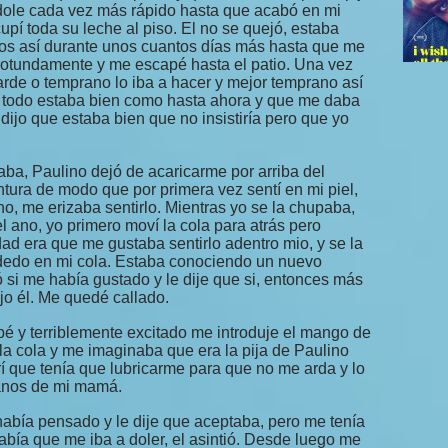
ndole cada vez más rápido hasta que acabó en mi
pí toda su leche al piso. El no se quejó, estaba
os así durante unos cuantos días más hasta que me
rotundamente y me escapé hasta el patio. Una vez
arde o temprano lo iba a hacer y mejor temprano así
e todo estaba bien como hasta ahora y que me daba
ijo que estaba bien que no insistiría pero que yo
paba, Paulino dejó de acaricarme por arriba del
ntura de modo que por primera vez sentí en mi piel,
o, me erizaba sentirlo. Mientras yo se la chupaba,
 ano, yo primero moví la cola para atrás pero
dad era que me gustaba sentirlo adentro mio, y se la
dedo en mi cola. Estaba conociendo un nuevo
si me había gustado y le dije que si, entonces más
ijo él. Me quedé callado.
é y terriblemente excitado me introduje el mango de
la cola y me imaginaba que era la pija de Paulino
í que tenía que lubricarme para que no me arda y lo
anos de mi mamá.
 había pensado y le dije que aceptaba, pero me tenía
bía que me iba a doler, el asintió. Desde luego me