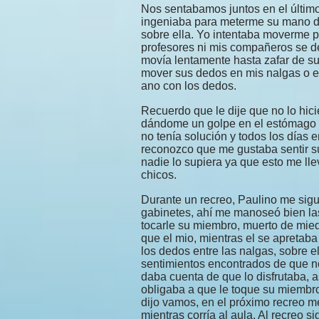
Nos sentabamos juntos en el últim
ingeniaba para meterme su mano d
sobre ella. Yo intentaba moverme p
profesores ni mis compañeros se d
movía lentamente hasta zafar de s
mover sus dedos en mis nalgas o en
ano con los dedos.
Recuerdo que le dije que no lo hici
dándome un golpe en el estómago y
no tenía solución y todos los días 
reconozco que me gustaba sentir su
nadie lo supiera ya que esto me llev
chicos.
Durante un recreo, Paulino me sigu
gabinetes, ahí me manoseó bien l
tocarle su miembro, muerto de miedo
que el mio, mientras el se apretab
los dedos entre las nalgas, sobre e
sentimientos encontrados de que no
daba cuenta de que lo disfrutaba, a
obligaba a que le toque su miembro.
dijo vamos, en el próximo recreo me
mientras corría al aula. Al recreo s