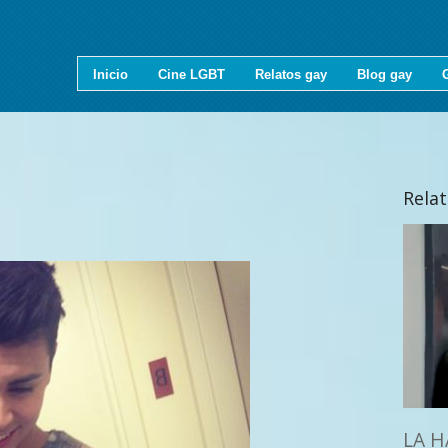
Inicio
Cine LGBT
Relatos gay
Blog gay
Rela
LA H