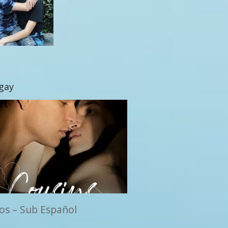
 gay
os – Sub Español