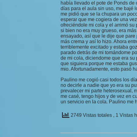
había llevado el pote de Ponds de 
días para el aula sin uso, me bajé 
me pidió que se la chupara un poco
esperar que me cogiera de una vez
ofreciéndole mi cola y el arrimó su
si bien no era muy grueso, era más
ensayado, así que le dije que par
más crema y así lo hizo. Ahora en
terriblemente excitado y estaba go
parado detrás de mi tomándome po
de mi cola, diciendome que era su p
que siguiera porque me estaba gus
mio. Afortunadamente, esto pasó h
Paulino me cogió casi todos los dí
no decirle a nadie que yo era su p
prevalecer mi parte heterosexual,
me casé, tengo hijos y de vez en cu
un servicio en la cola. Paulino me 
2749 Vistas totales
, 1 Vistas 