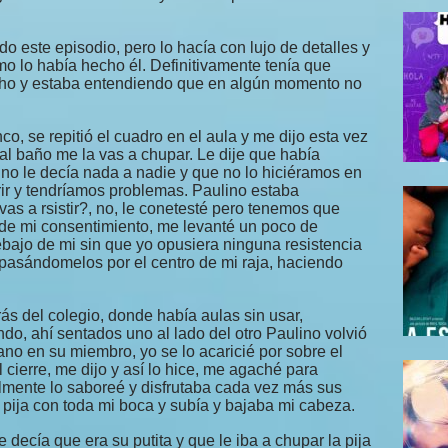
 este episodio, pero lo hacía con lujo de detalles y
o lo había hecho él. Definitivamente tenía que
ho y estaba entendiendo que en algún momento no
co, se repitió el cuadro en el aula y me dijo esta vez
l baño me la vas a chupar. Le dije que había
 no le decía nada a nadie y que no lo hiciéramos en
ir y tendríamos problemas. Paulino estaba
vas a rsistir?, no, le conetesté pero tenemos que
de mi consentimiento, me levanté un poco de
bajo de mi sin que yo opusiera ninguna resistencia
 pasándomelos por el centro de mi raja, haciendo
rás del colegio, donde había aulas sin usar,
do, ahí sentados uno al lado del otro Paulino volvió
o en su miembro, yo se lo acaricié por sobre el
 cierre, me dijo y así lo hice, me agaché para
lmente lo saboreé y disfrutaba cada vez más sus
pija con toda mi boca y subía y bajaba mi cabeza.
decía que era su putita y que le iba a chupar la pija