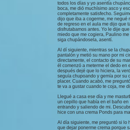
todos los días y yo asentía chupá
boca, me dió muchísimo asco y escu
completamente satisfecho. Seguim
dijo que iba a cogerme, me negué 
de regreso en el aula me dijo que t
disfrutabamos antes. Yo le dije qu
miedo que me cogiera, Paulino me d
siga chupándosela, asentí.
Al dí siguiente, mientras se la chu
pantalón y metió su mano por mi ci
directamente, el contacto de su man
él comenzó a meterme el dedo en el
después dejé que lo hiciera, la ver
seguía chupoando y gemía por su 
placer. Cuando acabó, me preguntó 
te va a gustar cuando te coja, me d
Llegué a casa ese día y me masturb
un cepillo que había en el baño en 
entrando y saliendo de mi. Descubr
hice con una crema Ponds para m
Al día siguiente, me preguntó si lo
que dejar ponerme crema porque sa