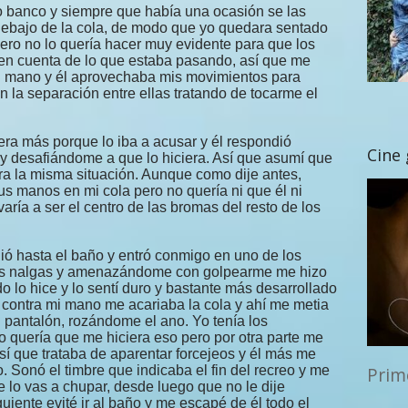
o banco y siempre que había una ocasión se las
ebajo de la cola, de modo que yo quedara sentado
ero no lo quería hacer muy evidente para que los
en cuenta de lo que estaba pasando, así que me
u mano y él aprovechaba mis movimientos para
 la separación entre ellas tratando de tocarme el
era más porque lo iba a acusar y él respondió
Cine
 desafiándome a que lo hiciera. Así que asumí que
era la misma situación. Aunque como dije antes,
s manos en mi cola pero no quería ni que él ni
aría a ser el centro de las bromas del resto de los
ió hasta el baño y entró conmigo en uno de los
as nalgas y amenazándome con golpearme me hizo
 lo hice y lo sentí duro y bastante más desarrollado
a contra mi mano me acariaba la cola y ahí me metia
l pantalón, rozándome el ano. Yo tenía los
 quería que me hiciera eso pero por otra parte me
sí que trataba de aparentar forcejeos y él más me
 Sonó el timbre que indicaba el fin del recreo y me
Prim
 lo vas a chupar, desde luego que no le dije
iguiente evité ir al baño y me escapé de él todo el