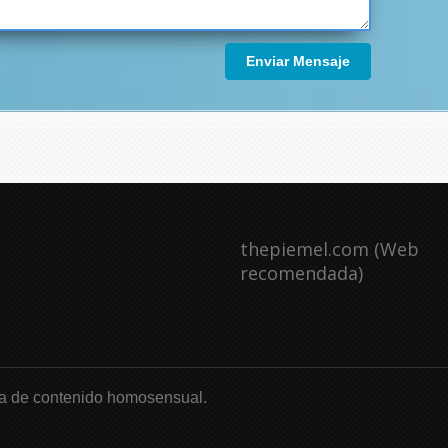
Enviar Mensaje
thepiemel.com (Web
recomendada)
a de contenido homosensual.