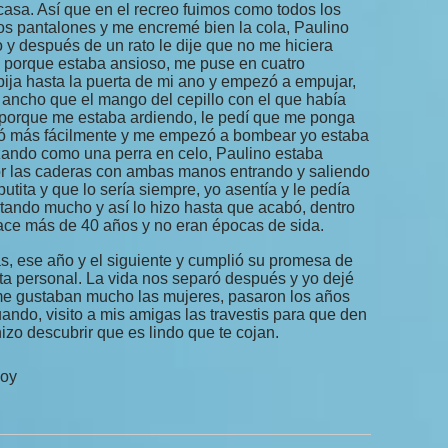
casa. Así que en el recreo fuimos como todos los
los pantalones y me encremé bien la cola, Paulino
 y después de un rato le dije que no me hiciera
 porque estaba ansioso, me puse en cuatro
 pija hasta la puerta de mi ano y empezó a empujar,
 ancho que el mango del cepillo con el que había
e porque me estaba ardiendo, le pedí que me ponga
tró más fácilmente y me empezó a bombear yo estaba
zando como una perra en celo, Paulino estaba
r las caderas con ambas manos entrando y saliendo
utita y que lo sería siempre, yo asentía y le pedía
tando mucho y así lo hizo hasta que acabó, dentro
ace más de 40 años y no eran épocas de sida.
as, ese año y el siguiente y cumplió su promesa de
uta personal. La vida nos separó después y yo dejé
 me gustaban mucho las mujeres, pasaron los años
ando, visito a mis amigas las travestis para que den
hizo descubrir que es lindo que te cojan.
hoy