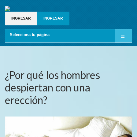
INGRESAR
INGRESAR
Selecciona tu página
Inicio
Cine LGBT
Relatos gay
¿Por qué los hombres
Blog gay
despiertan con una
Grupos de whatsapp gay
erección?