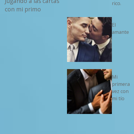
Jugando a las cartas
rico.
con mi primo
El
amante
Mi
primera
vez con
mi tío