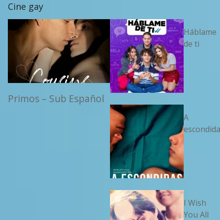
Cine gay
Háblame
de ti
Primos – Sub Español
A
escondid
I Wish
You All