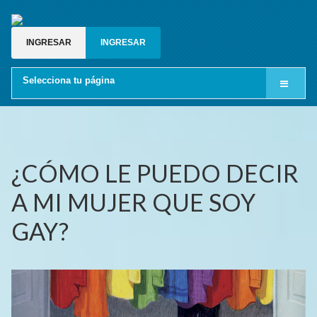
INGRESAR
INGRESAR
Selecciona tu página
Inicio
Cine LGBT
Relatos gay
¿CÓMO LE PUEDO DECIR
Blog gay
A MI MUJER QUE SOY
Grupos de whatsapp gay
GAY?