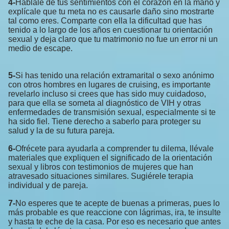
4-
Háblale de tus sentimientos con el corazón en la mano y
explícale que tu meta no es causarle daño sino mostrarte
tal como eres. Comparte con ella la dificultad que has
tenido a lo largo de los años en cuestionar tu orientación
sexual y deja claro que tu matrimonio no fue un error ni un
medio de escape.
5-
Si has tenido una relación extramarital o sexo anónimo
con otros hombres en lugares de cruising, es importante
revelarlo incluso si crees que has sido muy cuidadoso,
para que ella se someta al diagnóstico de VIH y otras
enfermedades de transmisión sexual, especialmente si te
ha sido fiel. Tiene derecho a saberlo para proteger su
salud y la de su futura pareja.
6-
Ofrécete para ayudarla a comprender tu dilema, llévale
materiales que expliquen el significado de la orientación
sexual y libros con testimonios de mujeres que han
atravesado situaciones similares. Sugiérele terapia
individual y de pareja.
7-
No esperes que te acepte de buenas a primeras, pues lo
más probable es que reaccione con lágrimas, ira, te insulte
y hasta te eche de la casa. Por eso es necesario que antes