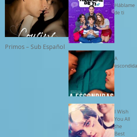
Háblame
de ti
Primos – Sub Español
A
escondid
I Wish
You All
the
Best