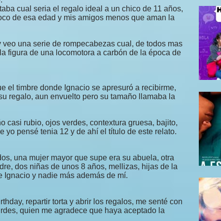
ba cual seria el regalo ideal a un chico de 11 años,
ampoco de esa edad y mis amigos menos que aman la
 veo una serie de rompecabezas cual, de todos mas
 la figura de una locomotora a carbón de la época de
ue el timbre donde Ignacio se apresuró a recibirme,
su regalo, aun envuelto pero su tamaño llamaba la
o casi rubio, ojos verdes, contextura gruesa, bajito,
yo pensé tenia 12 y de ahí el título de este relato.
dos, una mujer mayor que supe era su abuela, otra
e, dos niñas de unos 8 años, mellizas, hijas de la
 de Ignacio y nadie más además de mí.
rthday, repartir torta y abrir los regalos, me senté con
urdes, quien me agradece que haya aceptado la