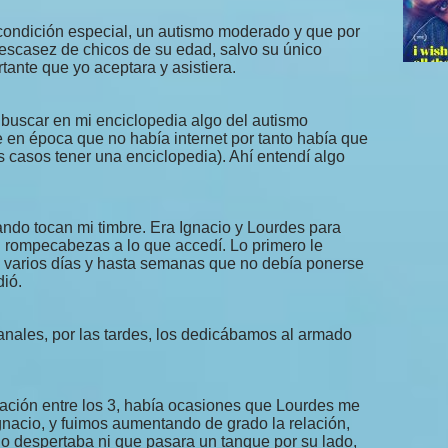
condición especial, un autismo moderado y que por
 escasez de chicos de su edad, salvo su único
tante que yo aceptara y asistiera.
buscar en mi enciclopedia algo del autismo
e en época que no había internet por tanto había que
los casos tener una enciclopedia). Ahí entendí algo
ndo tocan mi timbre. Era Ignacio y Lourdes para
 rompecabezas a lo que accedí. Lo primero le
de varios días y hasta semanas que no debía ponerse
dió.
anales, por las tardes, los dedicábamos al armado
lación entre los 3, había ocasiones que Lourdes me
Ignacio, y fuimos aumentando de grado la relación,
o despertaba ni que pasara un tanque por su lado,