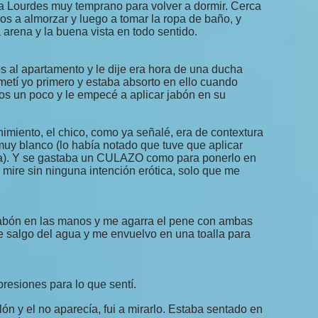
 a Lourdes muy temprano para volver a dormir. Cerca
s a almorzar y luego a tomar la ropa de baño, y
a arena y la buena vista en todo sentido.
s al apartamento y le dije era hora de una ducha
 metí yo primero y estaba absorto en ello cuando
mos un poco y le empecé a aplicar jabón en su
imiento, el chico, como ya señalé, era de contextura
uy blanco (lo había notado que tuve que aplicar
ya). Y se gastaba un CULAZO como para ponerlo en
 mire sin ninguna intención erótica, solo que me
abón en las manos y me agarra el pene con ambas
me salgo del agua y me envuelvo en una toalla para
resiones para lo que sentí.
ón y el no aparecía, fui a mirarlo. Estaba sentado en