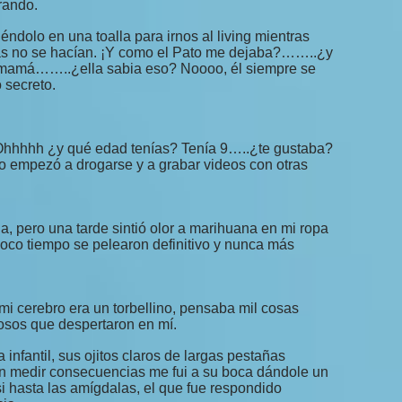
orando.
éndolo en una toalla para irnos al living mientras
sas no se hacían. ¡Y como el Pato me dejaba?……..¿y
 mamá……..¿ella sabia eso? Noooo, él siempre se
 secreto.
Ohhhhh ¿y qué edad tenías? Tenía 9…..¿te gustaba?
 empezó a drogarse y a grabar videos con otras
 pero una tarde sintió olor a marihuana en mi ropa
l poco tiempo se pelearon definitivo y nunca más
mi cerebro era un torbellino, pensaba mil cosas
osos que despertaron en mí.
a infantil, sus ojitos claros de largas pestañas
sin medir consecuencias me fui a su boca dándole un
 hasta las amígdalas, el que fue respondido