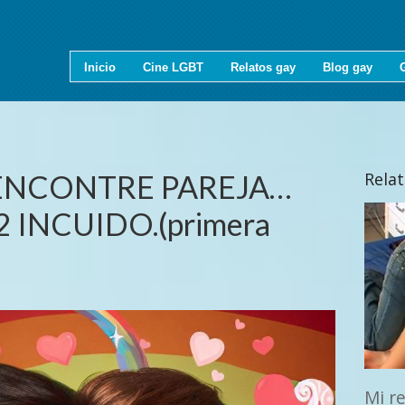
Inicio
Cine LGBT
Relatos gay
Blog gay
ENCONTRE PAREJA…
Rela
 INCUIDO.(primera
Mi r