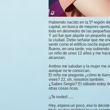
Habiendo nacido en la 5ª región de 
capital, en busca de mejores oport
todo en desmedro de las pequeñas.
Y así fue que alquile un pequeño a
la ciudad. Debo señalar que me en
sentir como el edificio oscila espan
Bueno, en una tarde, voy subiendo
un niño de unos 12 años y me hace
alcanzan.
Ambos me saludan y la mujer me ag
aunque no te conozcan.
El niño me pregunta ¿cómo te llama
vives? 22, oh, nosotros también.
¿Sabes Sergio? El sábado estoy de
otras cosas ricas.
¡¡Te invito!!…..
Hey, espera un poco, eso lo decid
bien, no hay problemas y yo acepto