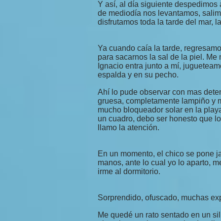
Y así, al día siguiente despedimos
de mediodía nos levantamos, salimo
disfrutamos toda la tarde del mar, l
Ya cuando caía la tarde, regresamo
para sacarnos la sal de la piel. Me
Ignacio entra junto a mí, juguetea
espalda y en su pecho.
Ahí lo pude observar con mas deten
gruesa, completamente lampiño y m
mucho bloqueador solar en la pla
un cuadro, debo ser honesto que lo
llamo la atención.
En un momento, el chico se pone j
manos, ante lo cual yo lo aparto, 
irme al dormitorio.
Sorprendido, ofuscado, muchas exp
Me quedé un rato sentado en un sill