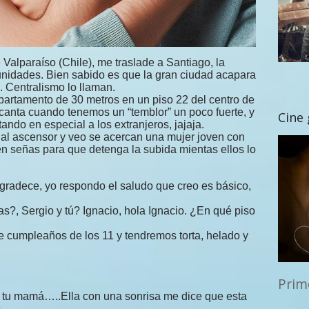
Valparaíso (Chile), me traslade a Santiago, la
unidades. Bien sabido es que la gran ciudad acapara
 Centralismo lo llaman.
partamento de 30 metros en un piso 22 del centro de
canta cuando tenemos un “temblor” un poco fuerte, y
Cine
tando en especial a los extranjeros, jajaja.
 al ascensor y veo se acercan una mujer joven con
n señas para que detenga la subida mientas ellos lo
radece, yo respondo el saludo que creo es básico,
s?, Sergio y tú? Ignacio, hola Ignacio. ¿En qué piso
 cumpleaños de los 11 y tendremos torta, helado y
Prim
e tu mamá…..Ella con una sonrisa me dice que esta
.