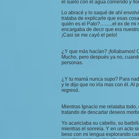
el suelo con el agua corriendo y ll
Lo abracé y lo saqué de ahí envolvi
trataba de explicarle que esas co
quién es el Pato?……..el ex de mi
encargaba de decir que era nuestro
¡Casi se me cayó el pelo!
¿Y que más hacían? ¡follabamos! 
Mucho, pero después ya no, cuando
personas.
¿Y tu mamá nunca supo? Para nada,
y le dijo que no iría mas con él. A
regresó.
Mientras Ignacio me relataba todo, 
tratando de descartar deseos morb
Yo acariciaba su cabello, su barbill
mientras el sonreía. Y en un acto 
beso con mi lengua explorando casi