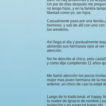
Un par de días después me pregunta
no tengo hijos, y en la familia t
libertad como yo, sin hijos.
Casualmente paso por una tienda y
hermoso, y salí de allí con uno con
los westerns.
Así llega el día y puntualmente toq
abriendo sus hermosos ojos al ver 
atención.
No he descrito al chico, pelo castañ
y como dije cumpliendo 11 años que 
Me llamó atención los pocos invita
mujer mas joven hermana de la madr
anterior, un chico de casi la edad
Luego de lo tradicional, el happy, bi
la madre de Ignacio de nombre Lo
invitación y en especial haber ido.