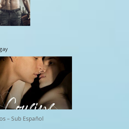
 gay
os – Sub Español