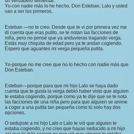
un verdadero semental.
Yo-con nadie más lo he hecho. Don Esteban, Lalo y usted
van a ser los primeros.
Esteban —no te creo. Desde que te vi por primera vez me
dí cuenta que eras putito, se te notan las facciones de
niña, pero no pensé que ya anduvieras tragando verga.
Estás muy chiquita de edad pero ya te andan cogiendo.
Espero que aguantes mi verga pequeña putita.
Yo-porque no me cree que no lo hecho con nadie más que
Don Esteban.
Esteban—porque para que mi hijo Lalo se haya dado
cuenta que te gusta la verga debió haber visto que alguien
te estaba cogiendo, porque como ya te dije que se te nota
las facciones de una niña pero para que alguien se anime
a coger a una putita tan pequeña como tú solo hay dos
opciones.
O sedujiste a mi hijo Lalo o Lalo te vió que alguien te
estaba cogiendo, y no creo que hayas seducido a mi hijo
así que lo más seguro es que vió que alguien te estaba