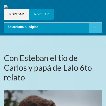
INGRESAR
INGRESAR
Selecciona tu página
Inicio
Cine LGBT
Relatos gay
Con Esteban el tío de
Blog gay
Carlos y papá de Lalo 6to
Grupos de whatsapp gay
relato