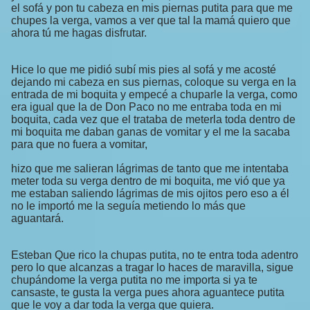
el sofá y pon tu cabeza en mis piernas putita para que me
chupes la verga, vamos a ver que tal la mamá quiero que
ahora tú me hagas disfrutar.
Hice lo que me pidió subí mis pies al sofá y me acosté
dejando mi cabeza en sus piernas, coloque su verga en la
entrada de mi boquita y empecé a chuparle la verga, como
era igual que la de Don Paco no me entraba toda en mi
boquita, cada vez que el trataba de meterla toda dentro de
mi boquita me daban ganas de vomitar y el me la sacaba
para que no fuera a vomitar,
hizo que me salieran lágrimas de tanto que me intentaba
meter toda su verga dentro de mi boquita, me vió que ya
me estaban saliendo lágrimas de mis ojitos pero eso a él
no le importó me la seguía metiendo lo más que
aguantará.
Esteban Que rico la chupas putita, no te entra toda adentro
pero lo que alcanzas a tragar lo haces de maravilla, sigue
chupándome la verga putita no me importa si ya te
cansaste, te gusta la verga pues ahora aguantece putita
que le voy a dar toda la verga que quiera.