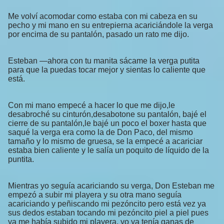
Me volví acomodar como estaba con mi cabeza en su
pecho y mi mano en su entrepierna acariciándole la verga
por encima de su pantalón, pasado un rato me dijo.
Esteban —ahora con tu manita sácame la verga putita
para que la puedas tocar mejor y sientas lo caliente que
está.
Con mi mano empecé a hacer lo que me dijo,le
desabroché su cinturón,desabotone su pantalón, bajé el
cierre de su pantalón,le bajé un poco el boxer hasta que
saqué la verga era como la de Don Paco, del mismo
tamaño y lo mismo de gruesa, se la empecé a acariciar
estaba bien caliente y le salía un poquito de líquido de la
puntita.
Mientras yo seguía acariciando su verga, Don Esteban me
empezó a subir mi playera y su otra mano seguía
acariciando y peñiscando mi pezóncito pero está vez ya
sus dedos estaban tocando mi pezóncito piel a piel pues
ya me había subido mi playera, yo ya tenía ganas de