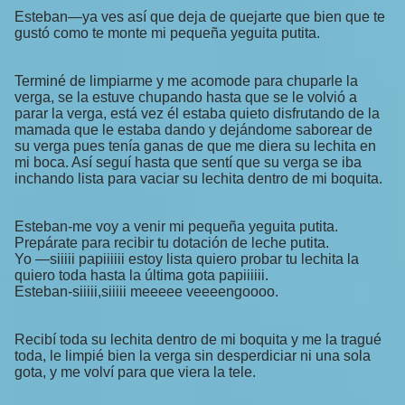
Esteban—ya ves así que deja de quejarte que bien que te
gustó como te monte mi pequeña yeguita putita.
Terminé de limpiarme y me acomode para chuparle la
verga, se la estuve chupando hasta que se le volvió a
parar la verga, está vez él estaba quieto disfrutando de la
mamada que le estaba dando y dejándome saborear de
su verga pues tenía ganas de que me diera su lechita en
mi boca. Así seguí hasta que sentí que su verga se iba
inchando lista para vaciar su lechita dentro de mi boquita.
Esteban-me voy a venir mi pequeña yeguita putita.
Prepárate para recibir tu dotación de leche putita.
Yo —siiiii papiiiiii estoy lista quiero probar tu lechita la
quiero toda hasta la última gota papiiiiii.
Esteban-siiiii,siiiii meeeee veeeengoooo.
Recibí toda su lechita dentro de mi boquita y me la tragué
toda, le limpié bien la verga sin desperdiciar ni una sola
gota, y me volví para que viera la tele.