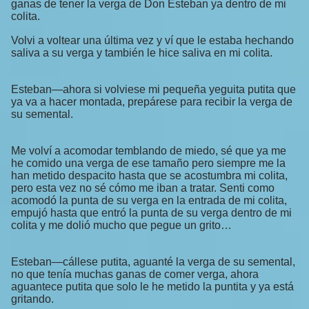
ganas de tener la verga de Don Esteban ya dentro de mi
colita.
Volvi a voltear una última vez y ví que le estaba hechando
saliva a su verga y también le hice saliva en mi colita.
Esteban—ahora si volviese mi pequeña yeguita putita que
ya va a hacer montada, prepárese para recibir la verga de
su semental.
Me volví a acomodar temblando de miedo, sé que ya me
he comido una verga de ese tamaño pero siempre me la
han metido despacito hasta que se acostumbra mi colita,
pero esta vez no sé cómo me iban a tratar. Senti como
acomodó la punta de su verga en la entrada de mi colita,
empujó hasta que entró la punta de su verga dentro de mi
colita y me dolió mucho que pegue un grito…
Esteban—cállese putita, aguanté la verga de su semental,
no que tenía muchas ganas de comer verga, ahora
aguantece putita que solo le he metido la puntita y ya está
gritando.