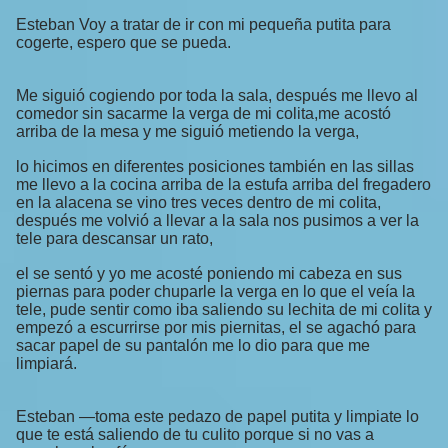
Esteban Voy a tratar de ir con mi pequeña putita para
cogerte, espero que se pueda.
Me siguió cogiendo por toda la sala, después me llevo al
comedor sin sacarme la verga de mi colita,me acostó
arriba de la mesa y me siguió metiendo la verga,
lo hicimos en diferentes posiciones también en las sillas
me llevo a la cocina arriba de la estufa arriba del fregadero
en la alacena se vino tres veces dentro de mi colita,
después me volvió a llevar a la sala nos pusimos a ver la
tele para descansar un rato,
el se sentó y yo me acosté poniendo mi cabeza en sus
piernas para poder chuparle la verga en lo que el veía la
tele, pude sentir como iba saliendo su lechita de mi colita y
empezó a escurrirse por mis piernitas, el se agachó para
sacar papel de su pantalón me lo dio para que me
limpiará.
Esteban —toma este pedazo de papel putita y limpiate lo
que te está saliendo de tu culito porque si no vas a