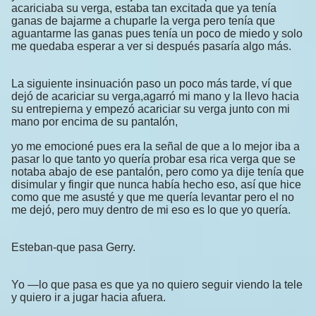
acariciaba su verga, estaba tan excitada que ya tenía
ganas de bajarme a chuparle la verga pero tenía que
aguantarme las ganas pues tenía un poco de miedo y solo
me quedaba esperar a ver si después pasaría algo más.
La siguiente insinuación paso un poco más tarde, ví que
dejó de acariciar su verga,agarró mi mano y la llevo hacia
su entrepierna y empezó acariciar su verga junto con mi
mano por encima de su pantalón,
yo me emocioné pues era la señal de que a lo mejor iba a
pasar lo que tanto yo quería probar esa rica verga que se
notaba abajo de ese pantalón, pero como ya dije tenía que
disimular y fingir que nunca había hecho eso, así que hice
como que me asusté y que me quería levantar pero el no
me dejó, pero muy dentro de mi eso es lo que yo quería.
Esteban-que pasa Gerry.
Yo —lo que pasa es que ya no quiero seguir viendo la tele
y quiero ir a jugar hacia afuera.