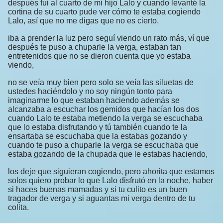
después fui al cuarto de mi hijo Lalo y cuando levanté la
cortina de su cuarto pude ver cómo te estaba cogiendo
Lalo, así que no me digas que no es cierto,
iba a prender la luz pero seguí viendo un rato más, ví que
después te puso a chuparle la verga, estaban tan
entretenidos que no se dieron cuenta que yo estaba
viendo,
no se veía muy bien pero solo se veía las siluetas de
ustedes haciéndolo y no soy ningún tonto para
imaginarme lo que estaban haciendo además se
alcanzaba a escuchar los gemidos que hacían los dos
cuando Lalo te estaba metiendo la verga se escuchaba
que lo estaba disfrutando y tú también cuando te la
ensartaba se escuchaba que la estabas gozando y
cuando te puso a chuparle la verga se escuchaba que
estaba gozando de la chupada que le estabas haciendo,
los deje que siguieran cogiendo, pero ahorita que estamos
solos quiero probar lo que Lalo disfrutó en la noche, haber
si haces buenas mamadas y si tu culito es un buen
tragador de verga y si aguantas mi verga dentro de tu
colita.