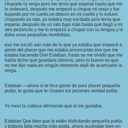
chuparle la verga pero me tenía que esperar hasta que me
lo ordenará, después me empezó a chupar mi oreja y fue
bajando por mi cuello,se detuvo en mi cuello y lo estuvo
chupando un rato, yo estaba muy excitada pero tenía que
esperar, después de un rato bajo más hasta que llegó a mi
otro pezóncito y me lo empezó a chupar con su lengua y le
daba unas pequeñas mordiditas,
eso me excitó aún más de lo que ya estaba que empecé a
gemir del placer que me estaba provocando eso que me
estaba haciendo Don Esteban, hasta se me olvidó que me
había dicho que guardara silencio, pero lo bueno es que
no me dijo nada,en ningún momento dejé de acariciarle la
verga.
Esteban —ahora si te hice gemir de puro placer pequeña
putita, te gusta que te chupen tus pezones verdad putita.
Yo moví la cabeza afirmando que sí me gustaba.
Esteban Que bien que lo estés disfrutando pequeña putita
y todavía falta mucho más putita, ahora acuéstate bien en