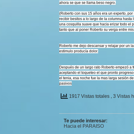
ahora se que se llama beso negro.
(Roberto con sus 15 años era un experto, por
recibir besitos a lo largo de la columna hast
una cosquilla suave que hacia erizar todo el p
tanto que al poner Roberto su verga entre mi
Roberto me dejo descansar y relajar por un la
estimulo producía dolor.
Después de un largo rato Roberto empezó a fr
aceptando el toqueteo el que pronto progreso
el tenia, esa noche fue la mas larga sesión 
pasivos
1917 Vistas totales
, 3 Vistas 
Te puede interesar:
Hacia el PARAISO