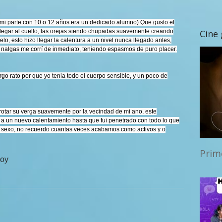
 mi parte con 10 o 12 años era un dedicado alumno) Que gusto el
a llegar al cuello, las orejas siendo chupadas suavemente creando
Cine
elo, esto hizo llegar la calentura a un nivel nunca llegado antes,
s nalgas me corrí de inmediato, teniendo espasmos de puro placer.
rgo rato por que yo tenia todo el cuerpo sensible, y un poco de
otar su verga suavemente por la vecindad de mi ano, este
 a un nuevo calentamiento hasta que fui penetrado con todo lo que
de sexo, no recuerdo cuantas veces acabamos como activos y o
Prim
hoy