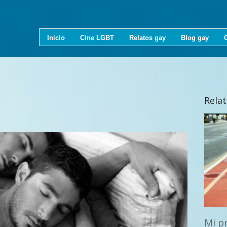
Inicio
Cine LGBT
Relatos gay
Blog gay
Rela
Mi p