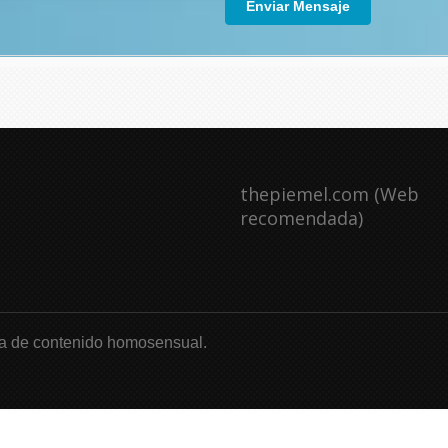
Enviar Mensaje
thepiemel.com (Web
recomendada)
a de contenido homosensual.