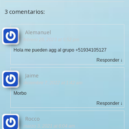
3 comentarios:
Alemanuel
febrero 28, 2023 at 5:52 pm
Hola me pueden agg al grupo +51934105127
Responder
↓
Jaime
diciembre 7, 2022 at 1:42 am
Morbo
Responder
↓
Rocco
marzo 3, 2021 at 6:04 am