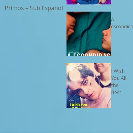
Primos – Sub Español
A
escondid
I Wish
You All
the
Best