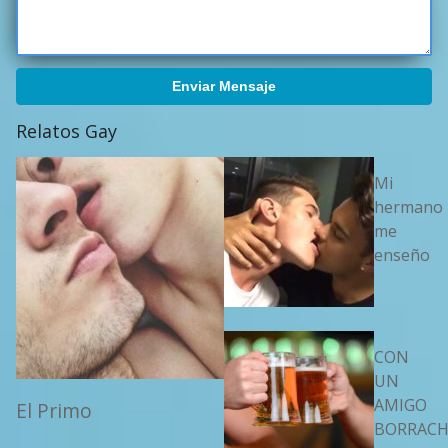
Enviar Mensaje
Relatos Gay
Mi
hermano
me
enseño
CON
UN
AMIGO
El Primo
BORRAC