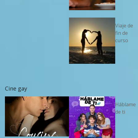
Viaje de
fin de
curso
Cine gay
Háblame
de ti