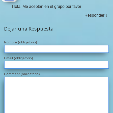
Hola. Me aceptan en el grupo por favor
Responder
↓
Dejar una Respuesta
Nombre
(obligatorio)
Email
(obligatorio)
Comment (obligatorio)