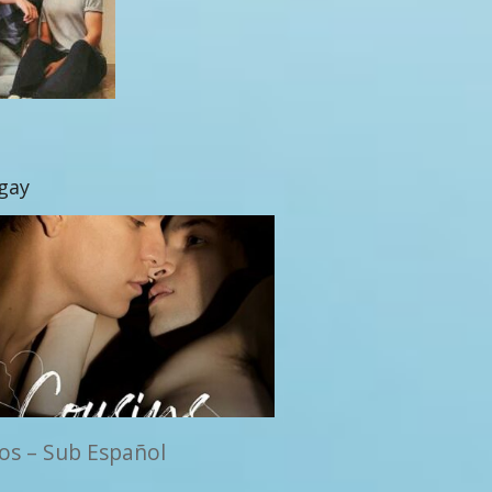
 gay
os – Sub Español