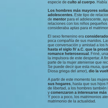
especie de
culto al cuerpo
. Había
Los hombres más mayores solían 
adolescentes.
Este tipo de relaci
de
mentor
para el adolescente, ayu
relaciones con los niños pequeños e
consideraba aptas para el matrimo
El sexo femenino era
considerado 
poca compañía de sus maridos. Las
que conversación y amistad a los h
hasta el siglo IV a.C. que la pros
romance heterosexual
. Friné, un
la impulsora de este despertar. A fi
parte de la mujer ateniense que r
Se puede decir que esta musa, que so
Diosa griega del amor),
dio la vuel
A partir de este momento las mujer
sus hogares
, hasta que sus hijos
de libertad, a los hombres también 
y
comenzaron a interesarse más 
Y poco a poco, los matrimonios at
matrimonio de la actualidad.