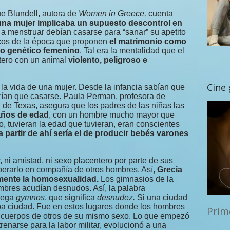
ue Blundell, autora de
Women in Greece,
cuenta
una mujer implicaba un supuesto descontrol en
menstruar debían casarse para “sanar” su apetito
icos de la época que proponen
el matrimonio como
rio genético femenino
. Tal era la mentalidad que el
útero con un animal
violento, peligroso e
Cine
n la vida de una mujer. Desde la infancia sabían que
rían que casarse. Paula Perman, profesora de
d de Texas, asegura que los padres de las niñas las
años de edad
, con un hombre mucho mayor que
, tuvieran la edad que tuvieran, eran conscientes
a partir de ahí sería el de producir bebés varones
ni amistad, ni sexo placentero por parte de sus
perarlo en compañía de otros hombres. Así,
Grecia
amente la homosexualidad.
Los gimnasios de la
ombres acudían desnudos. Así, la palabra
riega
gymnos
, que significa
desnudez.
Si una ciudad
ba ciudad. Fue en estos lugares donde los hombres
Prim
os cuerpos de otros de su mismo sexo. Lo que empezó
renarse para la labor militar, evolucionó a una