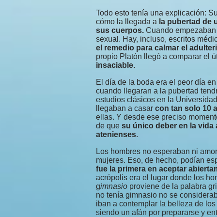
Todo esto tenía una explicación: S
cómo la llegada a
la pubertad de 
sus cuerpos.
Cuando empezaban a 
sexual. Hay, incluso, escritos méd
el remedio para calmar el adulte
propio Platón llegó a comparar el 
insaciable.
El día de la boda era el peor día e
cuando llegaran a la pubertad tend
estudios clásicos en la Universida
llegaban a casar
con tan solo 10 
ellas. Y desde ese preciso momento
de que
su único deber en la vida 
atenienses
.
Los hombres no esperaban ni amor, 
mujeres. Eso, de hecho, podían es
fue la primera en aceptar abiert
acrópolis era el lugar donde los h
g
imnasio
proviene de la palabra g
no tenía gimnasio no se considera
iban a contemplar la belleza de l
siendo un afán por prepararse y ent