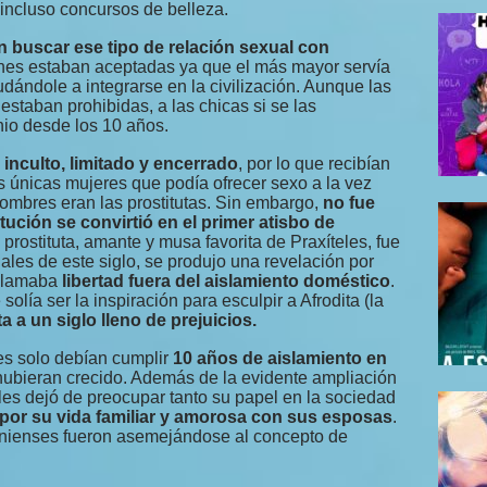
 incluso concursos de belleza.
buscar ese tipo de relación sexual con
ones estaban aceptadas ya que el más mayor servía
dándole a integrarse en la civilización. Aunque las
staban prohibidas, a las chicas si se las
nio desde los 10 años.
inculto, limitado y encerrado
, por lo que recibían
 únicas mujeres que podía ofrecer sexo a la vez
ombres eran las prostitutas. Sin embargo,
no fue
titución se convirtió en el primer atisbo de
a prostituta, amante y musa favorita de Praxíteles, fue
nales de este siglo, se produjo una revelación por
eclamaba
libertad fuera del aislamiento doméstico
.
lía ser la inspiración para esculpir a Afrodita (la
ta a un siglo lleno de prejuicios.
es solo debían cumplir
10 años de aislamiento en
 hubieran crecido. Además de la evidente ampliación
les dejó de preocupar tanto su papel en la sociedad
por su vida familiar y amorosa con sus esposas
.
enienses fueron asemejándose al concepto de