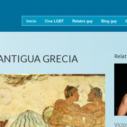
Inicio
Cine LGBT
Relatos gay
Blog gay
 ANTIGUA GRECIA
Rela
Vici