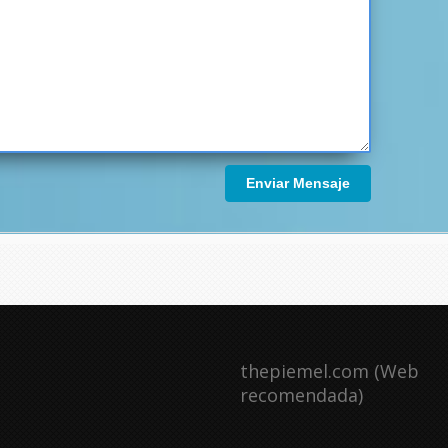
Enviar Mensaje
thepiemel.com (Web
recomendada)