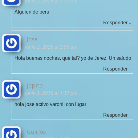
junio 2, 2018 at 1:19 pm
Alguien de peru
Responder
↓
Jose
junio 2, 2018 at 1:58 am
Hola buenas noches, qué tal? yo de Jerez. Un saludo
Responder
↓
jopito
junio 1, 2018 at 1:17 pm
hola jose activo varonil con lugar
Responder
↓
Guirjos