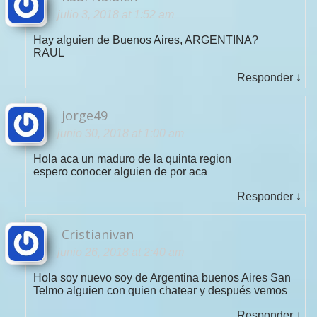
julio 3, 2018 at 1:52 am
Hay alguien de Buenos Aires, ARGENTINA?
RAUL
Responder
↓
jorge49
junio 30, 2018 at 1:00 am
Hola aca un maduro de la quinta region
espero conocer alguien de por aca
Responder
↓
Cristianivan
junio 26, 2018 at 2:40 am
Hola soy nuevo soy de Argentina buenos Aires San
Telmo alguien con quien chatear y después vemos
Responder
↓