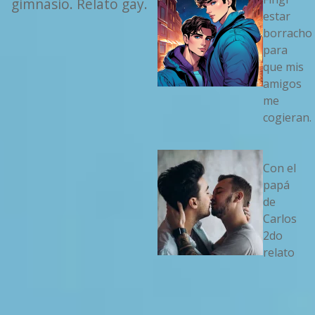
gimnasio. Relato gay.
estar
borracho
para
que mis
amigos
me
cogieran.
Con el
papá
de
Carlos
2do
relato