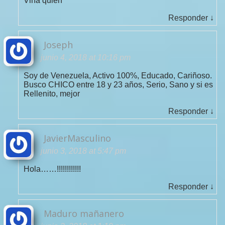
Viña quien
Responder
↓
Joseph
junio 4, 2018 at 10:16 pm
Soy de Venezuela, Activo 100%, Educado, Cariñoso.
Busco CHICO entre 18 y 23 años, Serio, Sano y si es
Rellenito, mejor
Responder
↓
JavierMasculino
junio 3, 2018 at 5:47 pm
Hola……!!!!!!!!!!!!
Responder
↓
Maduro mañanero