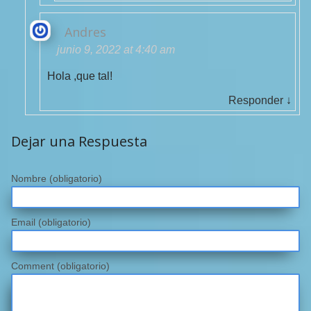
Andres
junio 9, 2022 at 4:40 am
Hola ,que tal!
Responder
↓
Dejar una Respuesta
Nombre
(obligatorio)
Email
(obligatorio)
Comment (obligatorio)