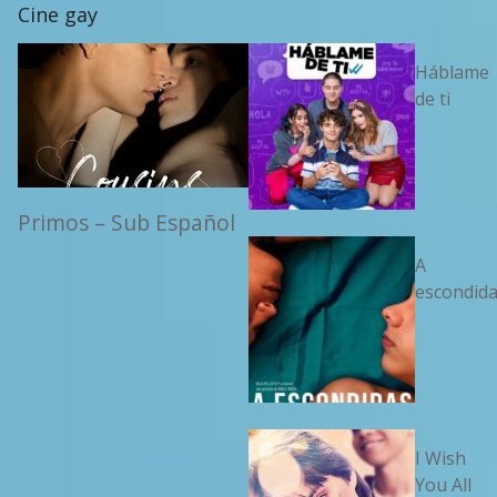
Cine gay
Háblame
de ti
Primos – Sub Español
A
escondid
I Wish
You All