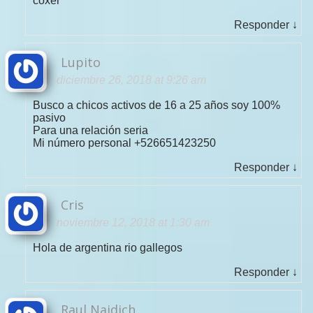
coxer
Responder
↓
Lupito
diciembre 26, 2018 at 9:26 am
Busco a chicos activos de 16 a 25 años soy 100%
pasivo
Para una relación seria
Mi número personal +526651423250
Responder
↓
Cris
noviembre 12, 2018 at 1:30 am
Hola de argentina rio gallegos
Responder
↓
Raul Naidich