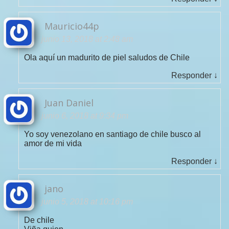
Mauricio44p
junio 13, 2018 at 2:48 am
Ola aquí un madurito de piel saludos de Chile
Responder
↓
Juan Daniel
junio 6, 2018 at 9:34 pm
Yo soy venezolano en santiago de chile busco al
amor de mi vida
Responder
↓
jano
junio 5, 2018 at 10:16 pm
De chile