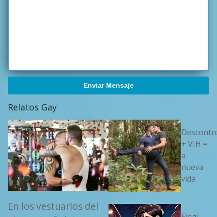
Enviar Mensaje
Relatos Gay
Descontr
+ VIH =
a
nueva
vida
En los vestuarios del
Fingí