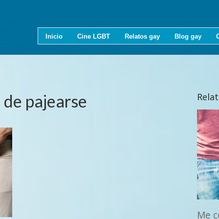
Inicio
Cine LGBT
Relatos gay
Blog gay
 de pajearse
Rela
Me c