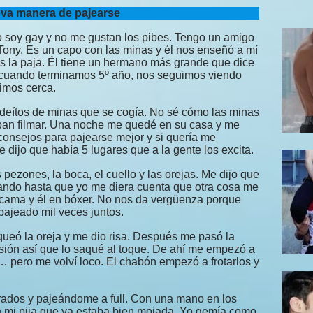
va manera de pajearse
 soy gay y no me gustan los pibes. Tengo un amigo
Tony. Es un capo con las minas y él nos enseñó a mí
 la paja. Él tiene un hermano más grande que dice
 cuando terminamos 5º año, nos seguimos viendo
vimos cerca.
deítos de minas que se cogía. No sé cómo las minas
aban filmar. Una noche me quedé en su casa y me
consejos para pajearse mejor y si quería me
 dijo que había 5 lugares que a la gente los excita.
 pezones, la boca, el cuello y las orejas. Me dijo que
bando hasta que yo me diera cuenta que otra cosa me
 cama y él en bóxer. No nos da vergüenza porque
ajeado mil veces juntos.
ueó la oreja y me dio risa. Después me pasó la
esión así que lo saqué al toque. De ahí me empezó a
 pero me volví loco. El chabón empezó a frotarlos y
rrados y pajeándome a full. Con una mano en los
n mi pija que ya estaba bien mojada. Yo gemía como