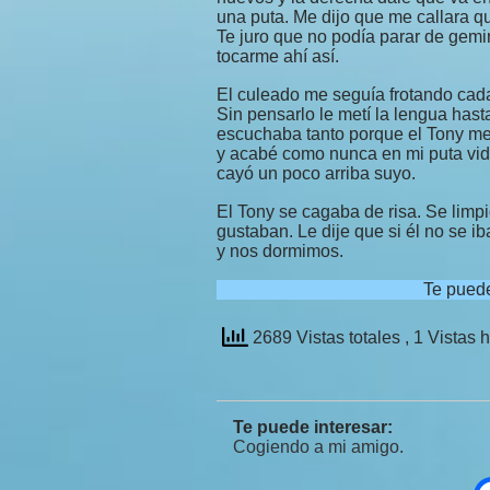
una puta. Me dijo que me callara q
Te juro que no podía parar de gemi
tocarme ahí así.
El culeado me seguía frotando ca
Sin pensarlo le metí la lengua has
escuchaba tanto porque el Tony me
y acabé como nunca en mi puta vida
cayó un poco arriba suyo.
El Tony se cagaba de risa. Se limp
gustaban. Le dije que si él no se i
y nos dormimos.
Te pued
2689 Vistas totales
, 1 Vistas 
Te puede interesar:
Cogiendo a mi amigo.