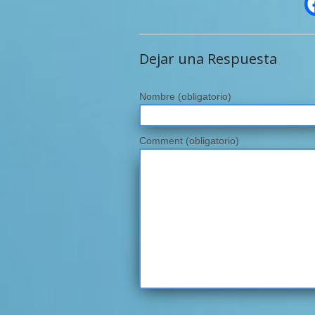
Dejar una Respuesta
Nombre
(obligatorio)
Comment (obligatorio)