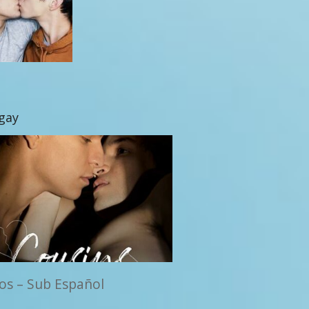
 gay
os – Sub Español