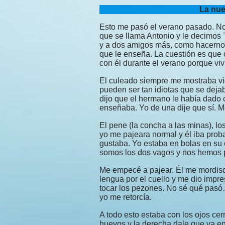
La nue
Esto me pasó el verano pasado. No
que se llama Antonio y le decimos 
y a dos amigos más, como hacernos
que le enseña. La cuestión es que
con él durante el verano porque vi
El culeado siempre me mostraba vi
pueden ser tan idiotas que se dej
dijo que el hermano le había dado 
enseñaba. Yo de una dije que sí. Me
El pene (la concha a las minas), los
yo me pajeara normal y él iba pro
gustaba. Yo estaba en bolas en su
somos los dos vagos y nos hemos p
Me empecé a pajear. Él me mordisq
lengua por el cuello y me dio impr
tocar los pezones. No sé qué pasó…
yo me retorcía.
A todo esto estaba con los ojos ce
huevos y la derecha dale que va e