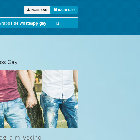
INGRESAR
INGRESAR
Grupos de whatsapp gay
tos Gay
ogi a mi vecino