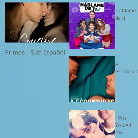
Háblame
de ti
Primos – Sub Español
A
escondid
I Wish
You All
the