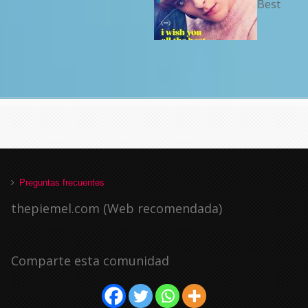
Best
Preguntas frecuentes
thepiemel.com (Web recomendada)
Comparte esta comunidad