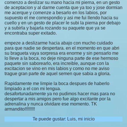
comenzo a deslizar su mano hacia mi pierna, en un gesto
de aceptacion y al darme cuenta que ya too y jose dormian
me acerque y comenze a besarlo en los labios, por
supuesto el me correspondio y asi me fui llendo hacia su
cuello y en un gesto de placer le subi la pierna por debajo
y a subirla y bajarla rozando su paquete que ya se
encontraba super exitado.
empeze a deslizarme hacia abajo con mucho cuidado
para que nadie se despertara. en el momento en que abri
su bragueta vaya sorpresa era enorme y sin pensarlo me
lo lleve a la boca, no deje ninguna parte de ese hermoso
paquete sin saborearlo, era increible, aunque con la
excitacion se vino en mis labios y como no me aviso
trague gran parte de aquel semen que sabia a gloria.
Rapidamente me limpie la boca despues de haberlo
limpiado a el con mi lengua.
desafortunadamente ya no pudimos hacer mas para no
despertar a mis amigos pero fue algo excitante por la
adrenalina y nunca olvidare ese momento. TK
armandito!!!!!!!!!
Te puede gustar:
Luis, mi inicio