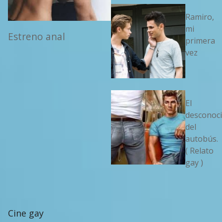
Ramiro,
mi
Estreno anal
primera
vez
El
desconoc
del
autobús.
( Relato
gay )
Cine gay