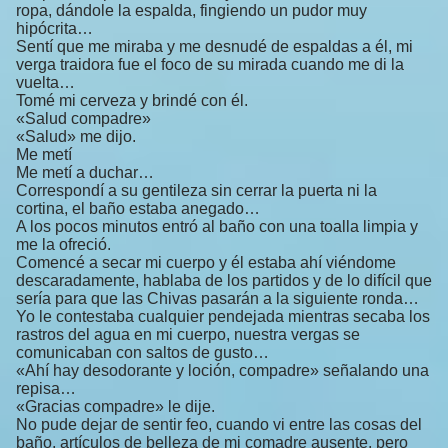
ropa, dándole la espalda, fingiendo un pudor muy
hipócrita…
Sentí que me miraba y me desnudé de espaldas a él, mi
verga traidora fue el foco de su mirada cuando me di la
vuelta…
Tomé mi cerveza y brindé con él.
«Salud compadre»
«Salud» me dijo.
Me metí
Me metí a duchar…
Correspondí a su gentileza sin cerrar la puerta ni la
cortina, el baño estaba anegado…
A los pocos minutos entró al baño con una toalla limpia y
me la ofreció.
Comencé a secar mi cuerpo y él estaba ahí viéndome
descaradamente, hablaba de los partidos y de lo difícil que
sería para que las Chivas pasarán a la siguiente ronda…
Yo le contestaba cualquier pendejada mientras secaba los
rastros del agua en mi cuerpo, nuestra vergas se
comunicaban con saltos de gusto…
«Ahí hay desodorante y loción, compadre» señalando una
repisa…
«Gracias compadre» le dije.
No pude dejar de sentir feo, cuando vi entre las cosas del
baño, artículos de belleza de mi comadre ausente, pero