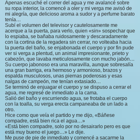
Apenas escuché el correr del agua y me avalancé sobre
su ropa interior, la comencé a oler y mi verga me avisó de
mi alegría, que delicioso aroma a sudor y a perfume barato
tenía…
Subí el volumen del televisor y cautelosamente me
acerque a la puerta, para verlo, quien «sin» sospechar que
lo espiaba, se bañaba ruidosamente y descaradamente
con la cortina de la regadera sin cerrar, no volteaba hacia
la puerta del baño, se enjabonada el cuerpo y por fin pude
ver si verga a plentud, un animal impresionante, prieto y
cabezón, que lavaba meticulosamente con mucho jabón…
Su cuerpo jabonoso era una maravilla, aunque sobresalía
una gran barriga, era hermoso y armonioso, brazos y
espalda musculosos, unas piernas poderosas y esas
nalgas de campeón, me tenían extasiado…
Se terminó de enjuagar el cuerpo y se dispuso a cerrar el
agua, me regresé de inmediato a la cama.
Salió del baño y escurriendo agua, se frotaba el cuerpo
con la toalla, su verga erecta campaneaba de un lado a
otro.
Hice como que veía el partido y me dijo, «Báñese
compadre, está bien rica el agua…»
«Está bien compadre, solo por no desairarlo pero es que
está muy bueno el juego…» Le dije.
Me puse de pie de inmediato y comencé a sacarme la