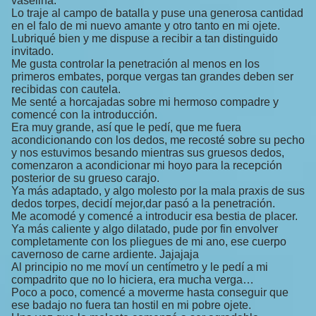
vaselina.
Lo traje al campo de batalla y puse una generosa cantidad
en el falo de mi nuevo amante y otro tanto en mi ojete.
Lubriqué bien y me dispuse a recibir a tan distinguido
invitado.
Me gusta controlar la penetración al menos en los
primeros embates, porque vergas tan grandes deben ser
recibidas con cautela.
Me senté a horcajadas sobre mi hermoso compadre y
comencé con la introducción.
Era muy grande, así que le pedí, que me fuera
acondicionando con los dedos, me recosté sobre su pecho
y nos estuvimos besando mientras sus gruesos dedos,
comenzaron a acondicionar mi hoyo para la recepción
posterior de su grueso carajo.
Ya más adaptado, y algo molesto por la mala praxis de sus
dedos torpes, decidí mejor,dar pasó a la penetración.
Me acomodé y comencé a introducir esa bestia de placer.
Ya más caliente y algo dilatado, pude por fin envolver
completamente con los pliegues de mi ano, ese cuerpo
cavernoso de carne ardiente. Jajajaja
Al principio no me moví un centímetro y le pedí a mi
compadrito que no lo hiciera, era mucha verga…
Poco a poco, comencé a moverme hasta conseguir que
ese badajo no fuera tan hostil en mi pobre ojete.