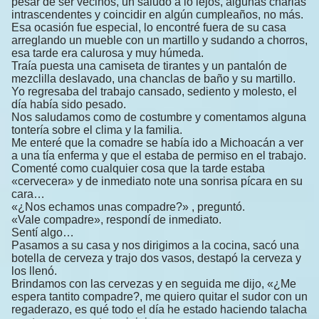
pesar de ser vecinos, un saludo a lo lejos, algunas charlas
intrascendentes y coincidir en algún cumpleaños, no más.
Esa ocasión fue especial, lo encontré fuera de su casa
arreglando un mueble con un martillo y sudando a chorros,
esa tarde era calurosa y muy húmeda.
Traía puesta una camiseta de tirantes y un pantalón de
mezclilla deslavado, una chanclas de baño y su martillo.
Yo regresaba del trabajo cansado, sediento y molesto, el
día había sido pesado.
Nos saludamos como de costumbre y comentamos alguna
tontería sobre el clima y la familia.
Me enteré que la comadre se había ido a Michoacán a ver
a una tía enferma y que el estaba de permiso en el trabajo.
Comenté como cualquier cosa que la tarde estaba
«cervecera» y de inmediato note una sonrisa pícara en su
cara…
«¿Nos echamos unas compadre?» , preguntó.
«Vale compadre», respondí de inmediato.
Sentí algo…
Pasamos a su casa y nos dirigimos a la cocina, sacó una
botella de cerveza y trajo dos vasos, destapó la cerveza y
los llenó.
Brindamos con las cervezas y en seguida me dijo, «¿Me
espera tantito compadre?, me quiero quitar el sudor con un
regaderazo, es qué todo el día he estado haciendo talacha