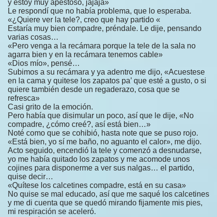
y estoy muy apestoso, jajaja»
Le respondí que no había problema, que lo esperaba.
«¿Quiere ver la tele?, creo que hay partido «
Estaría muy bien compadre, préndale. Le dije, pensando
varias cosas…
«Pero venga a la recámara porque la tele de la sala no
agarra bien y en la recámara tenemos cable»
«Dios mío», pensé…
Subimos a su recámara y ya adentro me dijo, «Acuestese
en la cama y quitese los zapatos pa’ que esté a gusto, o si
quiere también desde un regaderazo, cosa que se
refresca»
Casi grito de la emoción.
Pero había que disimular un poco, así que le dije, «No
compadre, ¿cómo creé?, así está bien…»
Noté como que se cohibió, hasta note que se puso rojo.
«Está bien, yo sí me baño, no aguanto el calor», me dijo.
Acto seguido, encendió la tele y comenzó a desnudarse,
yo me había quitado los zapatos y me acomode unos
cojines para disponerme a ver sus nalgas… el partido,
quise decir…
«Quítese los calcetines compadre, está en su casa»
No quise se mal educado, así que me saqué los calcetines
y me di cuenta que se quedó mirando fijamente mis pies,
mi respiración se aceleró.