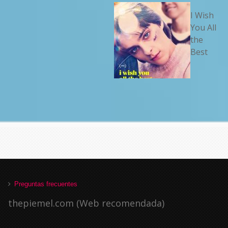
I Wish
You All
the
Best
Preguntas frecuentes
thepiemel.com (Web recomendada)