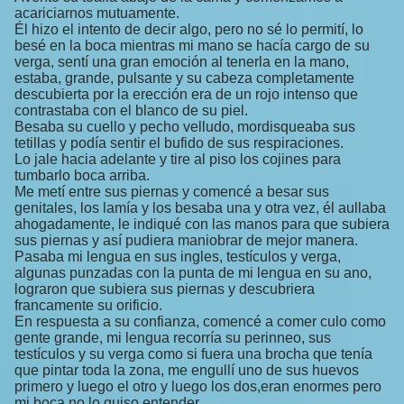
acariciarnos mutuamente.
Él hizo el intento de decir algo, pero no sé lo permití, lo
besé en la boca mientras mi mano se hacía cargo de su
verga, sentí una gran emoción al tenerla en la mano,
estaba, grande, pulsante y su cabeza completamente
descubierta por la erección era de un rojo intenso que
contrastaba con el blanco de su piel.
Besaba su cuello y pecho velludo, mordisqueaba sus
tetillas y podía sentir el bufido de sus respiraciones.
Lo jale hacia adelante y tire al piso los cojines para
tumbarlo boca arriba.
Me metí entre sus piernas y comencé a besar sus
genitales, los lamía y los besaba una y otra vez, él aullaba
ahogadamente, le indiqué con las manos para que subiera
sus piernas y así pudiera maniobrar de mejor manera.
Pasaba mi lengua en sus ingles, testículos y verga,
algunas punzadas con la punta de mi lengua en su ano,
lograron que subiera sus piernas y descubriera
francamente su orificio.
En respuesta a su confianza, comencé a comer culo como
gente grande, mi lengua recorría su perinneo, sus
testículos y su verga como si fuera una brocha que tenía
que pintar toda la zona, me engullí uno de sus huevos
primero y luego el otro y luego los dos,eran enormes pero
mi boca no lo quiso entender…