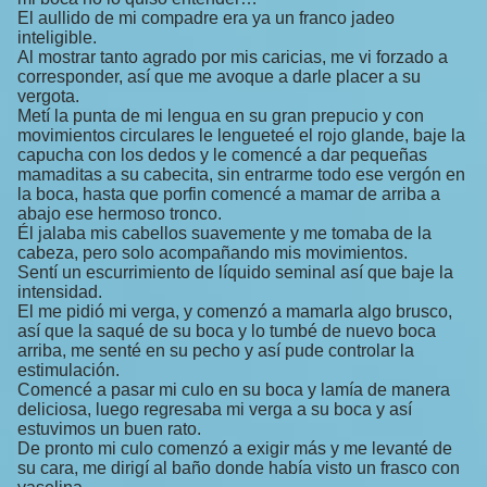
El aullido de mi compadre era ya un franco jadeo
inteligible.
Al mostrar tanto agrado por mis caricias, me vi forzado a
corresponder, así que me avoque a darle placer a su
vergota.
Metí la punta de mi lengua en su gran prepucio y con
movimientos circulares le lengueteé el rojo glande, baje la
capucha con los dedos y le comencé a dar pequeñas
mamaditas a su cabecita, sin entrarme todo ese vergón en
la boca, hasta que porfin comencé a mamar de arriba a
abajo ese hermoso tronco.
Él jalaba mis cabellos suavemente y me tomaba de la
cabeza, pero solo acompañando mis movimientos.
Sentí un escurrimiento de líquido seminal así que baje la
intensidad.
El me pidió mi verga, y comenzó a mamarla algo brusco,
así que la saqué de su boca y lo tumbé de nuevo boca
arriba, me senté en su pecho y así pude controlar la
estimulación.
Comencé a pasar mi culo en su boca y lamía de manera
deliciosa, luego regresaba mi verga a su boca y así
estuvimos un buen rato.
De pronto mi culo comenzó a exigir más y me levanté de
su cara, me dirigí al baño donde había visto un frasco con