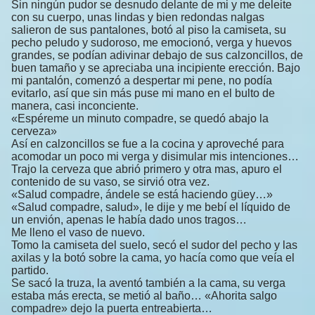
Sin ningún pudor se desnudo delante de mi y me deleite
con su cuerpo, unas lindas y bien redondas nalgas
salieron de sus pantalones, botó al piso la camiseta, su
pecho peludo y sudoroso, me emocionó, verga y huevos
grandes, se podían adivinar debajo de sus calzoncillos, de
buen tamaño y se apreciaba una incipiente erección. Bajo
mi pantalón, comenzó a despertar mi pene, no podía
evitarlo, así que sin más puse mi mano en el bulto de
manera, casi inconciente.
«Espéreme un minuto compadre, se quedó abajo la
cerveza»
Así en calzoncillos se fue a la cocina y aproveché para
acomodar un poco mi verga y disimular mis intenciones…
Trajo la cerveza que abrió primero y otra mas, apuro el
contenido de su vaso, se sirvió otra vez.
«Salud compadre, ándele se está haciendo güey…»
«Salud compadre, salud», le dije y me bebí el líquido de
un envión, apenas le había dado unos tragos…
Me lleno el vaso de nuevo.
Tomo la camiseta del suelo, secó el sudor del pecho y las
axilas y la botó sobre la cama, yo hacía como que veía el
partido.
Se sacó la truza, la aventó también a la cama, su verga
estaba más erecta, se metió al baño… «Ahorita salgo
compadre» dejo la puerta entreabierta…