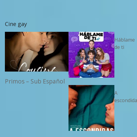
Cine gay
Háblame
de ti
Primos – Sub Español
A
escondid