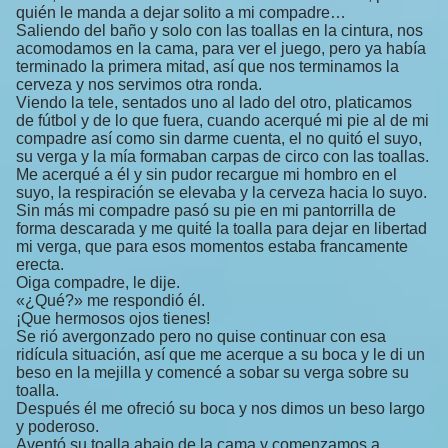
quién le manda a dejar solito a mi compadre…
Saliendo del baño y solo con las toallas en la cintura, nos
acomodamos en la cama, para ver el juego, pero ya había
terminado la primera mitad, así que nos terminamos la
cerveza y nos servimos otra ronda.
Viendo la tele, sentados uno al lado del otro, platicamos
de fútbol y de lo que fuera, cuando acerqué mi pie al de mi
compadre así como sin darme cuenta, el no quitó el suyo,
su verga y la mía formaban carpas de circo con las toallas.
Me acerqué a él y sin pudor recargue mi hombro en el
suyo, la respiración se elevaba y la cerveza hacia lo suyo.
Sin más mi compadre pasó su pie en mi pantorrilla de
forma descarada y me quité la toalla para dejar en libertad
mi verga, que para esos momentos estaba francamente
erecta.
Oiga compadre, le dije.
«¿Qué?» me respondió él.
¡Que hermosos ojos tienes!
Se rió avergonzado pero no quise continuar con esa
ridícula situación, así que me acerque a su boca y le di un
beso en la mejilla y comencé a sobar su verga sobre su
toalla.
Después él me ofreció su boca y nos dimos un beso largo
y poderoso.
Aventó su toalla abajo de la cama y comenzamos a