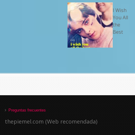
I Wish
You All
the
Best
Preguntas frecuentes
thepiemel.com (Web recomendada)