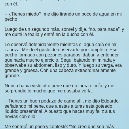
con él.
– ¿Tienes miedo?, me dijo tirando un poco de agua en mi
pecho
Luego de un segundo más, sonreí y dije, “no, para nada”, y
me quité la toalla y entré en la ducha con él.
Lo observé detenidamente mientras el agua caía en mi
cabeza. Me di el gusto de observarlo por completo. Ese
pecho formado con pezones parados, daban a entender
que hacía mucho ejercicio. Seguí bajando mi mirada y
observaba su abdomen, liso y duro. Y luego su verga, era
grande y gruesa. Con una cabeza extraordinariamente
grande.
Nunca había visto otro pene que no fuera el mío, y me
sorprendió lo mucho que me gustaba verla.
– Tienes un buen pedazo de carne allí, me dijo Edgardo
señalando mi pene, que a estas alturas esta goteado
liquido preseminal. A puesto que haces muy feliz a tus
novias con ella.
Me sonrojé un poco y contesté: “No creo que sea más