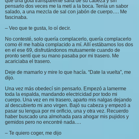
que una gota transparente salía de su cabeza y sin
pensarlo dos veces me la metí a la boca. Tenía un sabor
salado, a una mezcla de sal con jabón de cuerpo…. Me
fascinaba.
– Veo que te gusta, lo oí decir.
No contesté, solo quería complacerlo, quería complacerlo
como él me había complacido a mí. Allí estábamos los dos
en el ese 69, disfrutándonos mutuamente cuando de
pronto sentí que su mano pasaba por mi trasero. Me
acariciaba el trasero.
Deje de mamarlo y mire lo que hacía. “Date la vuelta”, me
dijo.
Una vez más obedecí sin pensarlo. Empezó a lamerme
toda la espalda, mandando electricidad por todo mi
cuerpo. Una vez en mi trasero, aparto mis nalgas dejando
al descubierto mi ano virgen. Bajó su cabeza y empezó a
pasar su lengua por mi orificio, una y otra vez. Recuerdo
haber buscado una almohada para ahogar mis pujidos y
gemidos pero no encontré nada….
– Te quiero coger, me dijo