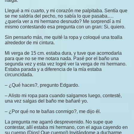
nalga.
Llegué a mi cuarto, y mi corazón me palpitaba. Sentía que
se me saldría del pecho, no sabía lo que pasaba….
¿quería ver a mi hermano desnudo? Me sorprendí a mí
mismo contestando esa pregunta con un gran: Si, quiero.
Sin pensarlo más, me quité la ropa y coloqué una toalla
alrededor de mi cintura.
Mi verga de 15 cm. estaba dura, y tuve que acomodarla
para que no se me notara nada. Pasé por el baño una
segunda vez y esta vez logré ver la verga de mi hermano.
Estaba parada y a diferencia de la mía estaba
circuncidada.
– ¿Qué haces?, pregunto Edgardo.
– Alisto mi ropa para cuando salgamos luego, contesté,
una vez salgas del baño me bañaré yo.
– ¿Por qué no te bañas conmigo?, me dijo él.
La pregunta me agarró desprevenido. No supe que
contestar, allí estaba mi hermano, con el agua cayendo en
su cuerpo (Dios! Que cuerpo!) Invitándome a ducharme