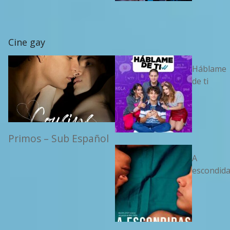
Cine gay
Háblame
de ti
Primos – Sub Español
A
escondid