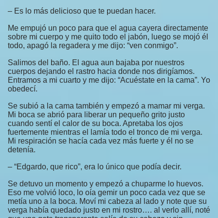
– Es lo más delicioso que te puedan hacer.
Me empujó un poco para que el agua cayera directamente
sobre mi cuerpo y me quito todo el jabón, luego se mojó él
todo, apagó la regadera y me dijo: “ven conmigo”.
Salimos del baño. El agua aun bajaba por nuestros
cuerpos dejando el rastro hacia donde nos dirigíamos.
Entramos a mi cuarto y me dijo: “Acuéstate en la cama”. Yo
obedecí.
Se subió a la cama también y empezó a mamar mi verga.
Mi boca se abrió para liberar un pequeño grito justo
cuando sentí el calor de su boca. Apretaba los ojos
fuertemente mientras el lamía todo el tronco de mi verga.
Mi respiración se hacía cada vez más fuerte y él no se
detenía.
– “Edgardo, que rico”, era lo único que podía decir.
Se detuvo un momento y empezó a chuparme lo huevos.
Eso me volvió loco, lo oía gemir un poco cada vez que se
metía uno a la boca. Moví mi cabeza al lado y note que su
verga había quedado justo en mi rostro…. al verlo allí, noté