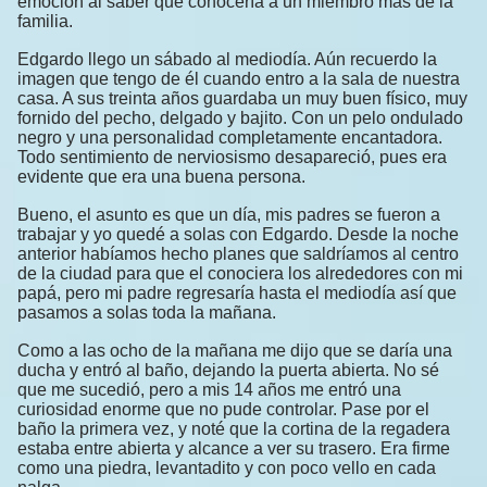
emoción al saber que conocería a un miembro más de la
familia.
Edgardo llego un sábado al mediodía. Aún recuerdo la
imagen que tengo de él cuando entro a la sala de nuestra
casa. A sus treinta años guardaba un muy buen físico, muy
fornido del pecho, delgado y bajito. Con un pelo ondulado
negro y una personalidad completamente encantadora.
Todo sentimiento de nerviosismo desapareció, pues era
evidente que era una buena persona.
Bueno, el asunto es que un día, mis padres se fueron a
trabajar y yo quedé a solas con Edgardo. Desde la noche
anterior habíamos hecho planes que saldríamos al centro
de la ciudad para que el conociera los alrededores con mi
papá, pero mi padre regresaría hasta el mediodía así que
pasamos a solas toda la mañana.
Como a las ocho de la mañana me dijo que se daría una
ducha y entró al baño, dejando la puerta abierta. No sé
que me sucedió, pero a mis 14 años me entró una
curiosidad enorme que no pude controlar. Pase por el
baño la primera vez, y noté que la cortina de la regadera
estaba entre abierta y alcance a ver su trasero. Era firme
como una piedra, levantadito y con poco vello en cada