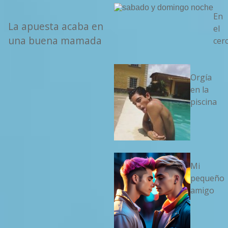
En
La apuesta acaba en
el
una buena mamada
cer
Orgía
en la
piscina
Mi
pequeño
amigo