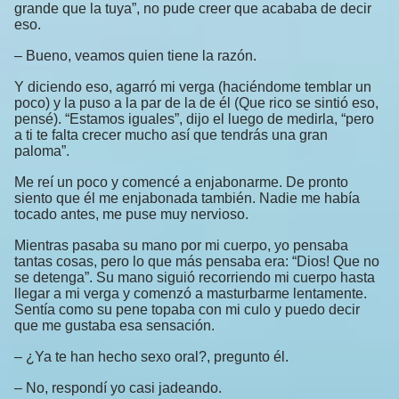
grande que la tuya”, no pude creer que acababa de decir
eso.
– Bueno, veamos quien tiene la razón.
Y diciendo eso, agarró mi verga (haciéndome temblar un
poco) y la puso a la par de la de él (Que rico se sintió eso,
pensé). “Estamos iguales”, dijo el luego de medirla, “pero
a ti te falta crecer mucho así que tendrás una gran
paloma”.
Me reí un poco y comencé a enjabonarme. De pronto
siento que él me enjabonada también. Nadie me había
tocado antes, me puse muy nervioso.
Mientras pasaba su mano por mi cuerpo, yo pensaba
tantas cosas, pero lo que más pensaba era: “Dios! Que no
se detenga”. Su mano siguió recorriendo mi cuerpo hasta
llegar a mi verga y comenzó a masturbarme lentamente.
Sentía como su pene topaba con mi culo y puedo decir
que me gustaba esa sensación.
– ¿Ya te han hecho sexo oral?, pregunto él.
– No, respondí yo casi jadeando.