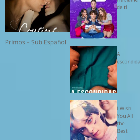
de ti
Primos – Sub Español
A
escondid
I Wish
You All
the
Best