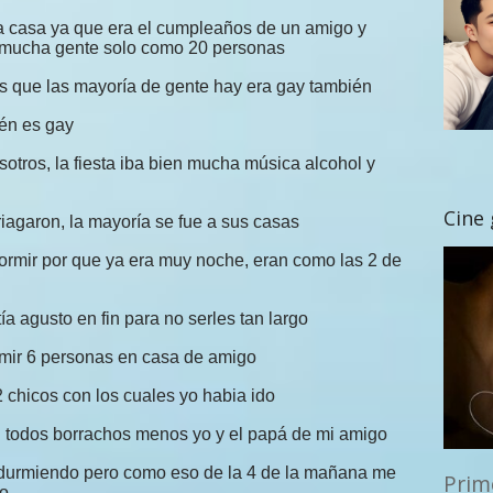
na casa ya que era el cumpleaños de un amigo y
 mucha gente solo como 20 personas
s que las mayoría de gente hay era gay también
én es gay
osotros, la fiesta iba bien mucha música alcohol y
Cine
agaron, la mayoría se fue a sus casas
rmir por que ya era muy noche, eran como las 2 de
a agusto en fin para no serles tan largo
mir 6 personas en casa de amigo
 chicos con los cuales yo habia ido
n todos borrachos menos yo y el papá de mi amigo
a durmiendo pero como eso de la 4 de la mañana me
Prim
co