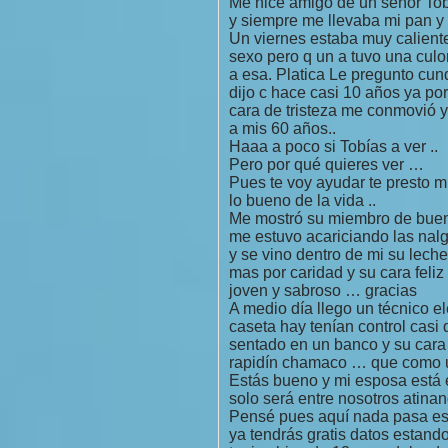
Me hice amigo de un señor Tobí
y siempre me llevaba mi pan y
Un viernes estaba muy calient
sexo pero q un a tuvo una culo
a esa. Platica Le pregunto cund
dijo c hace casi 10 años ya por
cara de tristeza me conmovió y
a mis 60 años..
Haaa a poco si Tobías a ver ..
Pero por qué quieres ver …
Pues te voy ayudar te presto mi
lo bueno de la vida ..
Me mostró su miembro de buen
me estuvo acariciando las nal
y se vino dentro de mi su leche
mas por caridad y su cara feliz
joven y sabroso … gracias
A medio día llego un técnico el
caseta hay tenían control casi
sentado en un banco y su cara c
rapidín chamaco … que como 
Estás bueno y mi esposa está 
solo será entre nosotros atinan
Pensé pues aquí nada pasa está
ya tendrás gratis datos estando