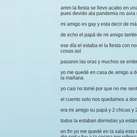
amm la fiesta se llevo acabo en u
pues devido ala pandemia no avia
mi amigo es gay y esta decir de má
de echo el papá de mi amigo tambi
ese día el estaba el la fiesta con n
cosas así
pasaron las oras y muchos se embri
yo me quedé en casa de amigo a do
la mañana
yo casi no tomé por que no me sentí
el cuento solo nos quedamos a dor
era mi amigo su papá y 2 chicas y 2
todos la estaban dormidas ya está
en fin yo me quedé en la sala est
dio sed y fuy a la cocina por refres