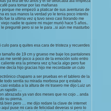
as ya era de 60 años y él se dedicaba ala limpieza
 café para tomar por las mañanas
e porque me empezó a platicar de sus aventuras de
na es sus manos la verdad yo le tenia poco interés
o fue la ultima vez q tuvo sexo casi llorando me
 viejo nadie te quiere mi mujer murió hace 5 años..
 le pregunté pero si se le para ..si aún me masturbo
 culo para q quites esa cara de tristeza y recuerdes
 tamaño de 19 cm y grueso me baje los pantalones
gas me senté poco a poco de la emoción solo entro
 caliente era la primera vez q hacía algo pero fue
 me decía hijo gracias hijo me recordaste un culo
ectrónico chaparro a ser pruebas en el tablero de la
 de todo sentía su mirada morbosa por q estaba
asi estaba a la altura de mi trasero me dijo Luiz un
un rapidín …
en abrazada ya van dos meses que no cojo .. anda
do su pierna.
 bien pero … me dijo redare la clave de internet
 aquí puse mi cara de felicidad deveras si pero lo