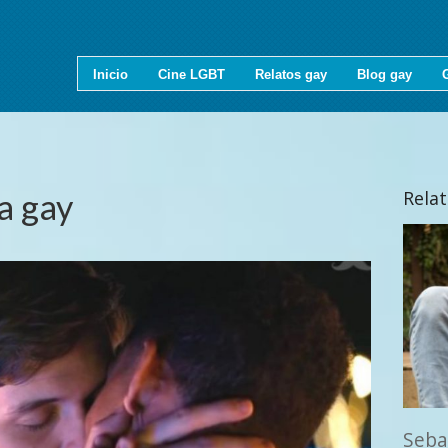
Inicio
Cine LGBT
Relatos gay
Blog gay
a gay
Rela
Seba