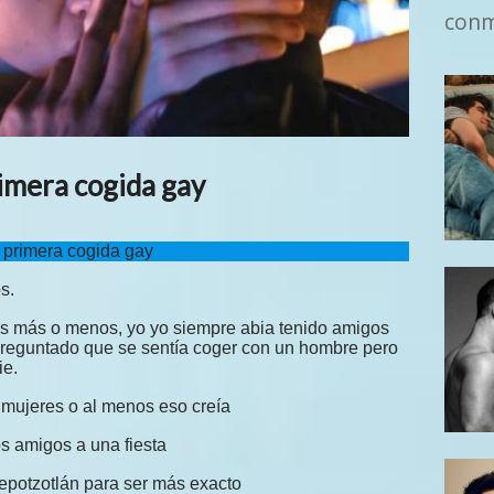
con
imera cogida gay
 primera cogida gay
s.
s más o menos, yo yo siempre abia tenido amigos
preguntado que se sentía coger con un hombre pero
ie.
 mujeres o al menos eso creía
os amigos a una fiesta
tepotzotlán para ser más exacto