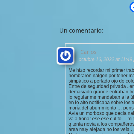
Un comentario:
Carlos
octubre 16, 2022 at 11:49
Me hizo recordar mi primer tr
nombraron nalgon por tener ma
simpático a perlado ojo de color
Entre de seguridad privada ..e
demasiado grande entraban tre
lo regular me mandaban a la úl
en lo alto notificaba sobre lo
moría del aburrimiento … pens
Avía un morboso que decía nal
va a tronar ese ese culito… mi
q tenía novia a los compañeros
área muy alejada no los veía