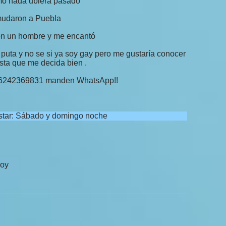
mo nada ubiera pasado
 mudaron a Puebla
con un hombre y me encantó
 puta y no se si ya soy gay pero me gustaría conocer
sta que me decida bien .
o 6242369831 manden WhatsApp!!
star:
Sábado y domingo noche
hoy