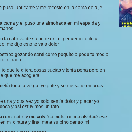
se puso lubricante y me recoste en la cama de dije
 la cama y el puso una almohada en mi espalda y
 manos
o la cabeza de su pene en mi pequeño culito y
o, me dijo esto te va a doler
estaba gozando sentí como poquito a poquito media
 dije nada
jo que le dijera cosas sucias y tenia pena pero en
je que me acogiera
metía toda la verga, yo grité y se me salieron unas
e una y otra vez yo solo sentía dolor y placer yo
boca y así estuvimos un rato
o en cuatro y me volvió a meter nunca olvidaré ese
n mi cintura y final mete su bino dentro mi