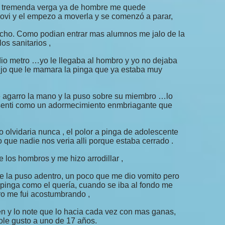
na tremenda verga ya de hombre me quede
vi y el empezo a moverla y se comenzó a parar,
techo. Como podian entrar mas alumnos me jalo de la
s sanitarios ,
edio metro …yo le llegaba al hombro y yo no dejaba
jo que le mamara la pinga que ya estaba muy
 agarro la mano y la puso sobre su miembro …lo
, senti como un adormecimiento enmbriagante que
o olvidaria nunca , el polor a pinga de adolescente
o que nadie nos veria alli porque estaba cerrado .
e los hombros y me hizo arrodillar ,
e la puso adentro, un poco que me dio vomito pero
 pinga como el quería, cuando se iba al fondo me
o me fui acostumbrando ,
n y lo note que lo hacia cada vez con mas ganas,
ole gusto a uno de 17 años.