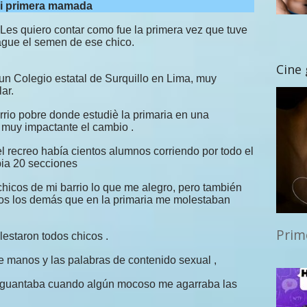
i primera mamada
Les quiero contar como fue la primera vez que tuve
ague el semen de ese chico.
Cine
n Colegio estatal de Surquillo en Lima, muy
ar.
barrio pobre donde estudiè la primaria en una
ue muy impactante el cambio .
del recreo había cientos alumnos corriendo por todo el
bia 20 secciones
chicos de mi barrio lo que me alegro, pero también
os los demás que en la primaria me molestaban
Prim
lestaron todos chicos .
de manos y las palabras de contenido sexual ,
 aguantaba cuando algún mocoso me agarraba las