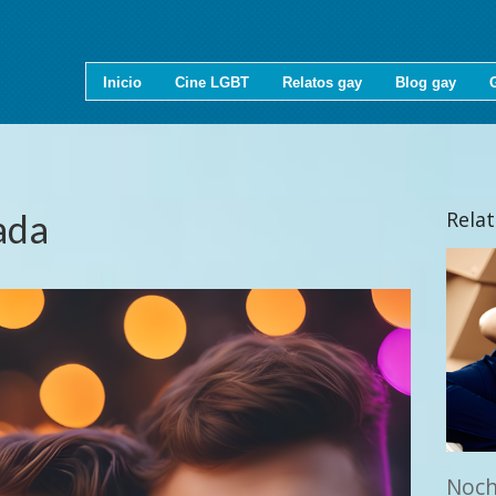
Inicio
Cine LGBT
Relatos gay
Blog gay
ada
Rela
Noch