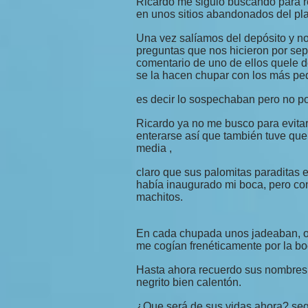
Ricardo me siguió buscando para re
en unos sitios abandonados del pla
Una vez salíamos del depósito y nos
preguntas que nos hicieron por sepa
comentario de uno de ellos quele de
se la hacen chupar con los más p
es decir lo sospechaban pero no po
Ricardo ya no me busco para evita
enterarse así que también tuve que 
media ,
claro que sus palomitas paraditas
había inaugurado mi boca, pero con
machitos.
En cada chupada unos jadeaban, ot
me cogían frenéticamente por la bo
Hasta ahora recuerdo sus nombres 
negrito bien calentón.
¿Que será de sus vidas ahora? seg