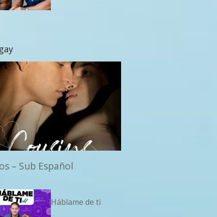
 gay
os – Sub Español
Háblame de ti