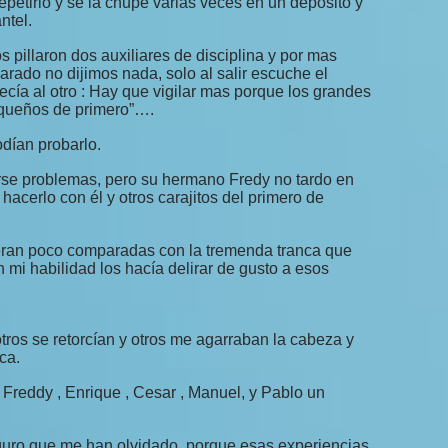
petirlo y se la chupe varias veces en un deposito y
ntel.
 pillaron dos auxiliares de disciplina y por mas
rado no dijimos nada, solo al salir escuche el
cía al otro : Hay que vigilar mas porque los grandes
equeños de primero”….
dían probarlo.
rse problemas, pero su hermano Fredy no tardo en
hacerlo con él y otros carajitos del primero de
 eran poco comparadas con la tremenda tranca que
 mi habilidad los hacía delirar de gusto a esos
ros se retorcían y otros me agarraban la cabeza y
ca.
Freddy , Enrique , Cesar , Manuel, y Pablo un
uro que me han olvidado, porque esas experiencias