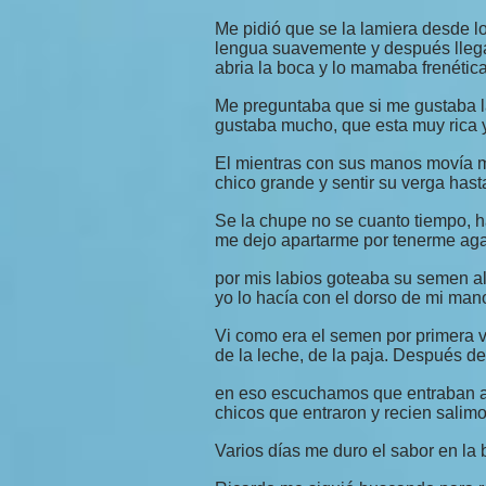
Me pidió que se la lamiera desde lo
lengua suavemente y después llegab
abria la boca y lo mamaba frenéti
Me preguntaba que si me gustaba la
gustaba mucho, que esta muy rica y 
El mientras con sus manos movía m
chico grande y sentir su verga has
Se la chupe no se cuanto tiempo, h
me dejo apartarme por tenerme agar
por mis labios goteaba su semen al
yo lo hacía con el dorso de mi mano
Vi como era el semen por primera v
de la leche, de la paja. Después de
en eso escuchamos que entraban al
chicos que entraron y recien salimo
Varios días me duro el sabor en la 