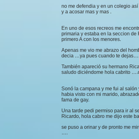
no me defendia y en un colegio as
y a acosar mas y mas .
En uno de esos recreos me encontr
primaria y estaba en la seccion de
primero A con los menores.
Apenas me vio me abrazo del hombr
decia …ya pues cuando te dejas….y
También apareció su hermano Ricar
saludo diciéndome hola cabrito ….c
Sonó la campana y me fui al salón 
habia visto con mi marido, abraza
fama de gay.
Una tarde pedi permiso para ir al se
Ricardo, hola cabro me dijo este b
se puso a orinar y de pronto me mi
….