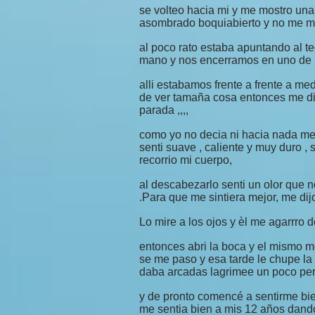
se volteo hacia mi y me mostro u
asombrado boquiabierto y no me mo
al poco rato estaba apuntando al 
mano y nos encerramos en uno de lo
alli estabamos frente a frente a m
de ver tamaña cosa entonces me di
parada ,,,,
como yo no decia ni hacia nada me
senti suave , caliente y muy duro 
recorrio mi cuerpo,
al descabezarlo senti un olor que n
.Para que me sintiera mejor, me dij
Lo mire a los ojos y èl me agarrro d
entonces abri la boca y el mismo m
se me paso y esa tarde le chupe la
daba arcadas lagrimee un poco per
y de pronto comencé a sentirme bie
me sentia bien a mis 12 años dand