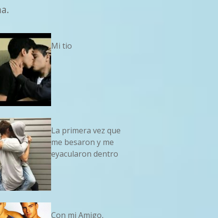
ma.
Mi tio
La primera vez que
me besaron y me
eyacularon dentro
Con mi Amigo,