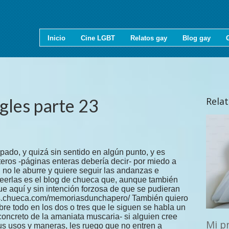
Inicio
Cine LGBT
Relatos gay
Blog gay
ngles parte 23
Rela
l más perverso hace mucho tiempo ya que logré quitármela de encima, la de mi Pigmalión permanecerá por siempre viva en mí. Sal permanecerá en mi corazón aún cuando éste nunca estuviera enamorado de él. Si el recuerdo del ¨gran bicho¨ ni siquiera me produce náuseas, como mucho fastidio, y la mayor parte de las veces sólo indiferencia, el recuerdo de Sal cuando lo evoco me produce, en cambio, agradecimiento, y como poco ternura y cariño. Me acuerdo de Sal cada vez que estoy sentado en un patio de butacas esperando que se levante el telón en cualquier obra de teatro pues fue con él con quien asistí a una función por primera vez. Ese momento en el que todo el mundo aprovecha para leer el folleto que les ha dado el acomodador yo pienso en él y en las muchas veces que asistimos juntos a funciones similares siempre invitado por él. Sí, y lo veo como una forma de pedirle perdón. Hasta que no conocí a Sal nunca antes habría podido imaginar que un simple vestido blanco de novia tirado sobre la tarima de un vacio escenario podría ponerme la carne de gallina, ni que pudiera llenar mi cuerpo de emoción y mis ojos de lágrimas. Tuvo gracia que fuera un inglés quien me diera a conocer a Lorca. Le recuerdo mucho cada vez que veo una película de Almodóvar pues fue con él con quien vi una por primera vez. Fue en el cine Alphaville a unas horas rarísimas de la madrugada. Me quedé como fascinado con este director y en la impresión supongo que tuvo algo que ver el hecho de que por primera vez veía en una película a dos tíos morreándose. Sal fue quien me descubrió a un montón de directores de cine italianos, alemanes y franceses, y con sus explicaciones en la cafetería del cine Alphaville, nunca más me importó ver crecer la hierba en las películas de algunos de esos señores. En el video de su casa me descubrió un mundo del que todavía hoy sigo disfrutando. Ir al cine el día del estreno de cualquiera de las pelis de Almodóvar me parece otra buena manera de pedirle perdón, y sé que cuando estas películas las estrenen en su país, él las verá también y pensará en mí. Gracias a Sal me saqué el pasaporte, y gracias a él salí al extranjero por primera vez porque le fui a ver a Phoenix en Arizona donde estaba trabajando, y para ello tuve que coger un avión – no, cuatro- también por primera vez. Y para mí no fue fácil, tenía demasiado miedo a hacerlo yo solo, pero él me convenció, me ánimó y yo lo conseguí después de muchos apuros. Y gracias a este primer viaje y a él, tuve una de las experiencias vitales más impresionantes y que en aquel entonces marcaron mi existencia como fue la convivencia durante algunos días con aquellos indios en territorio návajo. Y este primer viaje también fue el principio de otros muchos viajes, bien para mí solo, para mi propio placer, o para dar placer a otros, esto es, como chico de compañía de otras gentes con más posibles. También gracias a Sal aprendí a plantar la maría en las macetas de mi terraza y dejarme de idas y venidas. Sal lo sabía todo sobre cultivo interior de maría, sobre semillas, sobre cuándo y cómo plantar, sobre determinación del sexo de la planta, sobre enfermedades y bichos, cuándo y cómo cosechar, sobre secado y curado, todo. Aunque todo eso lo hacía para divertirse porque luego regalaba toda la cosecha a unos y a otros en pequeñas bolsitas. Sin embargo, para mí, Sal siempre estará ligado a los hongos alucinógenos. Especialmente a la Amanita muscaria, que con el tiempo llegué a la conclusión que era la ¨matamoscas¨ que llaman en el pueblo de mi madre y que siempre me había parecido una seta de lo más fea por muy roja que fuera. Siempre me habían dado asco esa especie de verruguitas blancas que todas tenían cuando las veía entre los árboles de la sierra. El hecho que fueran, según él, mansión de gnomos y duendes no me la hacía más simpática. Pero gracias a Sal no tardé mucho en cambiar de opinión, y en conocer sus usus y maneras, y no sólo no tardé en probarla, sino también en respetarla. Nunca supe exactamente de dónde conseguía aquellos trozos de hongos desecados como la mojama pero casi estoy seguro que el restaurante chino que había en la planta baja de su casa tenía mucho que ver en el suministro. Hoy difícilmente puedo brindarle a su salud nada con la ¨matamoscas¨ porque, no sé si por la falta de lluvias, o por el calentamiento global, o por la contaminación atmosférica o porqué, pero, al igual que de los hayedos y pinares de mi pueblo han desaparecido los lagartos, las ranas, los sapos y demás fauna también han desaparecido los hongos rojos con verruguitas, y los pardos, ahora que eso sí, boletus y níscalos quedan todavía un montón y a ésos, sí que los odio cantidad, pues no los puedo comer ni cuando tengo hambre. Gracias a la labor de este Pigmalión, no sólo mi vida ha sido más soportable, sino que me permitió también, no mucho tiempo después, realizar mi trabajo de chico de compañía, -o de chapero, me da igual, que después de lo relatado en estas páginas no debo tenerle miedo ya a las palabras -de otra manera, ampliando el espectro de posibilidades. Pude aspirar a gente de un cierto nivel de vida. Gente que no les gustaba viajar solos o que necesitaban que les acompañasen además de poder echar un buen polvo, o gente que aprovechaban los viajes de empresa y las tarjetas de la empresa para correrse una buena juerga conmigo, o con otros, sin riesgo alguno. Para mí estaba bien, por las noches les pertenecía a ellos que para eso habían pagado, pero el día, mientras trabajaban, era para mí, podía recorrer las ciudades donde permanecíamos, sus museos, sus parques, sus tiendas. Sí, estas últimas también porque h
Mi p