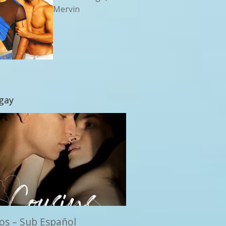
Mervin
 gay
os – Sub Español