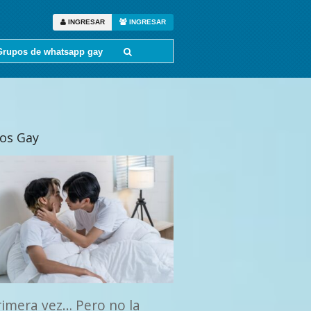
INGRESAR
INGRESAR
Grupos de whatsapp gay
tos Gay
rimera vez… Pero no la