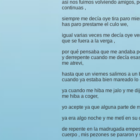
asi nos fuimos volviendo amigos, p
continuas ,
siempre me decía oye tira paro mi
has paro prestame el culo we,
igual varias veces me decía oye ven
que se fuera a la verga ,
por qué pensaba que me andaba po
y derrepente cuando me decía esas
me atrevi,
hasta que un viernes salimos a un 
cuando ya estaba bien mareado lo g
ya cuando me hiba me jalo y me di
me hiba a coger,
yo acepte ya que alguna parte de 
ya era algo noche y me metí en su 
de repente en la madrugada empese
cuerpo , mis pezones se pararon y s