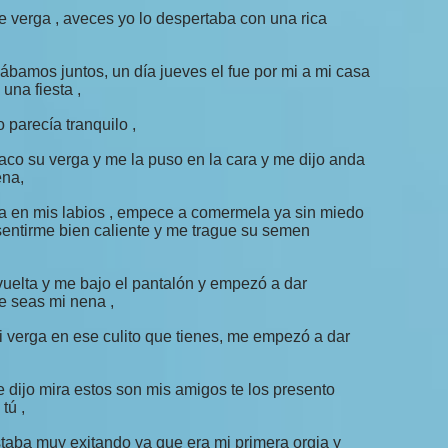
 verga , aveces yo lo despertaba con una rica
ábamos juntos, un día jueves el fue por mi a mi casa
una fiesta ,
o parecía tranquilo ,
saco su verga y me la puso en la cara y me dijo anda
ena,
ga en mis labios , empece a comermela ya sin miedo
sentirme bien caliente y me trague su semen
vuelta y me bajo el pantalón y empezó a dar
e seas mi nena ,
i verga en ese culito que tienes, me empezó a dar
 dijo mira estos son mis amigos te los presento
tú ,
estaba muy exitando ya que era mi primera orgia y