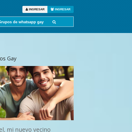
INGRESAR
INGRESAR
Grupos de whatsapp gay
tos Gay
el, mi nuevo vecino