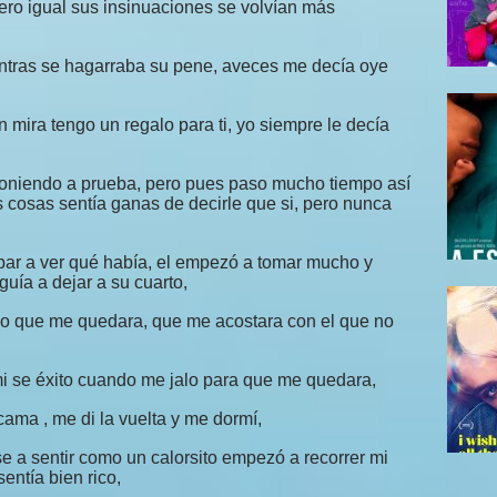
ero igual sus insinuaciones se volvían más
entras se hagarraba su pene, aveces me decía oye
 mira tengo un regalo para ti, yo siempre le decía
niendo a prueba, pero pues paso mucho tiempo así
 cosas sentía ganas de decirle que si, pero nunca
bar a ver qué había, el empezó a tomar mucho y
uía a dejar a su cuarto,
jo que me quedara, que me acostara con el que no
mi se éxito cuando me jalo para que me quedara,
cama , me di la vuelta y me dormí,
 a sentir como un calorsito empezó a recorrer mi
entía bien rico,