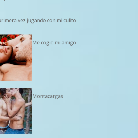
primera vez jugando con mi culito
Me cogió mi amigo
Montacargas