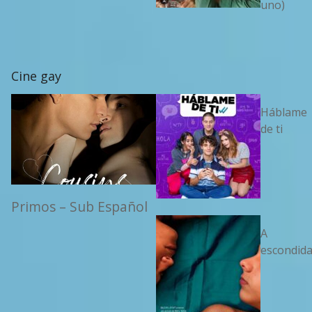
uno)
Cine gay
Háblame
de ti
Primos – Sub Español
A
escondid