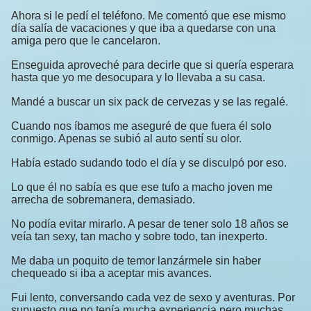
Ahora si le pedí el teléfono. Me comentó que ese mismo
día salía de vacaciones y que iba a quedarse con una
amiga pero que le cancelaron.
Enseguida aproveché para decirle que si quería esperara
hasta que yo me desocupara y lo llevaba a su casa.
Mandé a buscar un six pack de cervezas y se las regalé.
Cuando nos íbamos me aseguré de que fuera él solo
conmigo. Apenas se subió al auto sentí su olor.
Había estado sudando todo el día y se disculpó por eso.
Lo que él no sabía es que ese tufo a macho joven me
arrecha de sobremanera, demasiado.
No podía evitar mirarlo. A pesar de tener solo 18 años se
veía tan sexy, tan macho y sobre todo, tan inexperto.
Me daba un poquito de temor lanzármele sin haber
chequeado si iba a aceptar mis avances.
Fui lento, conversando cada vez de sexo y aventuras. Por
supuesto que no tenía mucha experiencia pero muchas