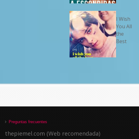
I Wish
You All
the
Best
Preguntas frecuentes
thepiemel.com (Web recomendada)