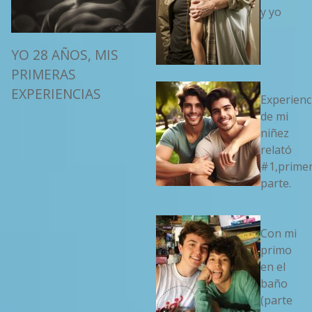
y yo
YO 28 AÑOS, MIS
PRIMERAS
EXPERIENCIAS
Experienc
de mi
niñez
relató
#1,prime
parte.
Con mi
primo
en el
baño
(parte