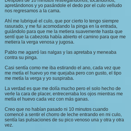
Después de 10 minutos restregándonos, tocándonos,
apretándonos y yo pasándole el dedo por el culo velludo
nos regresamos a la cama.
Ahí me lubriqué el culo, que por cierto lo tengo siempre
rasurado, y me fui acomodando la pinga en la entrada,
guiándolo para que me la metiera suavemente hasta que
sentí que la cabezota había abierto el camino para que me
metiera la verga venosa y jugosa.
Pablo me agarró las nalgas y las apretaba y meneaba
contra su pinga.
Casi sentía como me iba estirando el ano, cada vez que
me metía el huevo yo me quejaba pero con gusto, el tipo
me metía la verga y yo suspiraba.
La verdad es que me dolía mucho pero el solo hecho de
verle la cara de placer, entrecerraba los ojos mientras me
metía el huevo cada vez con más ganas.
Creo que no habían pasado ni 10 minutos cuando
comencé a sentir el chorro de leche entrando en mi culo,
sentía las pulsaciones de su pico venoso una y otra y otra
vez.