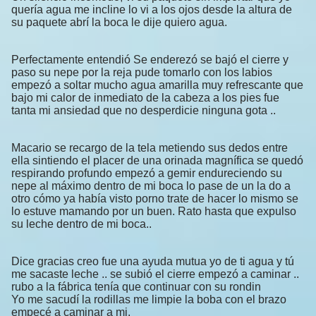
quería agua me incline lo vi a los ojos desde la altura de
su paquete abrí la boca le dije quiero agua.
Perfectamente entendió Se enderezó se bajó el cierre y
paso su nepe por la reja pude tomarlo con los labios
empezó a soltar mucho agua amarilla muy refrescante que
bajo mi calor de inmediato de la cabeza a los pies fue
tanta mi ansiedad que no desperdicie ninguna gota ..
Macario se recargo de la tela metiendo sus dedos entre
ella sintiendo el placer de una orinada magnífica se quedó
respirando profundo empezó a gemir endureciendo su
nepe al máximo dentro de mi boca lo pase de un la do a
otro cómo ya había visto porno trate de hacer lo mismo se
lo estuve mamando por un buen. Rato hasta que expulso
su leche dentro de mi boca..
Dice gracias creo fue una ayuda mutua yo de ti agua y tú
me sacaste leche .. se subió el cierre empezó a caminar ..
rubo a la fábrica tenía que continuar con su rondin
Yo me sacudí la rodillas me limpie la boba con el brazo
empecé a caminar a mi.