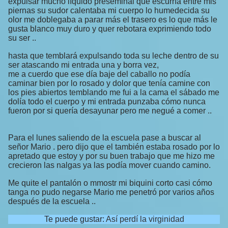
expulsar mucho líquido preseminal que escurría entre mis
piernas su sudor calentaba mi cuerpo lo humedecida su
olor me doblegaba a parar más el trasero es lo que más le
gusta blanco muy duro y quer rebotara exprimiendo todo
su ser ..
hasta que temblará expulsando toda su leche dentro de su
ser atascando mi entrada una y borra vez,
me a cuerdo que ese día baje del caballo no podía
caminar bien por lo rosado y dolor que tenía camine con
los pies abiertos temblando me fui a la cama el sábado me
dolía todo el cuerpo y mi entrada punzaba cómo nunca
fueron por si quería desayunar pero me negué a comer ..
Para el lunes saliendo de la escuela pase a buscar al
señor Mario . pero dijo que el también estaba rosado por lo
apretado que estoy y por su buen trabajo que me hizo me
crecieron las nalgas ya las podía mover cuando camino.
Me quite el pantalón o mmostr mi biquini corto casi cómo
tanga no pudo negarse Mario me penetró por varios años
después de la escuela ..
Te puede gustar:
Así perdí la virginidad