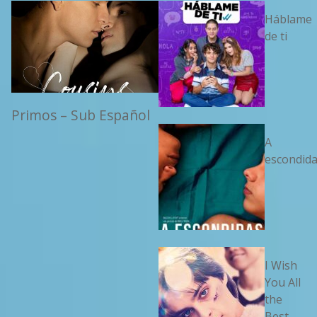
Háblame
de ti
Primos – Sub Español
A
escondid
I Wish
You All
the
Best