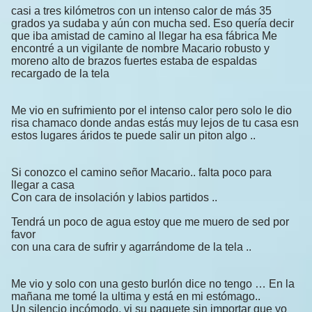
casi a tres kilómetros con un intenso calor de más 35
grados ya sudaba y aún con mucha sed. Eso quería decir
que iba amistad de camino al llegar ha esa fábrica Me
encontré a un vigilante de nombre Macario robusto y
moreno alto de brazos fuertes estaba de espaldas
recargado de la tela
Me vio en sufrimiento por el intenso calor pero solo le dio
risa chamaco donde andas estás muy lejos de tu casa esn
estos lugares áridos te puede salir un piton algo ..
Si conozco el camino señor Macario.. falta poco para
llegar a casa
Con cara de insolación y labios partidos ..
Tendrá un poco de agua estoy que me muero de sed por
favor
con una cara de sufrir y agarrándome de la tela ..
Me vio y solo con una gesto burlón dice no tengo … En la
mañana me tomé la ultima y está en mi estómago..
Un silencio incómodo, vi su paquete sin importar que yo