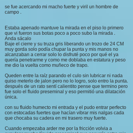
se fue acercando mi macho fuerte y viril un hombre de
campo .
Estaba apenado mantuve la mirada en el piso lo primero
que vi fueron sus botas poco a poco subo la mirada .
Anda sácalo
Baje el cierre y su truza gris liberando un trozo de 24 CM
muy gorda solo podía chupar la punta y mis manos no
alcanzaban a cerrar solo lo disfruté poco por qué el ya
quería penetrarme y como me doblaba en estatura y peso
me dio la vuelta como muñeco de trapo.
Queden entre la raíz parando el culo sin lubricar ni nada
quiso meterlo de jalon pero no lo logro, solo entro la punta.
después de un rato sentí calientito pense que termino pero
fue solo el fluido preseminal y eso permitió una dilatación
única.
con su fluido humecto mi entrada y el pudo entrar perfecto
con estocadas fuertes que hacían vibrar mis nalgas cada
que chocaba su cadera en mi trasero muy fuerte.
Cuando empezaba arder me por la fricción volvia a