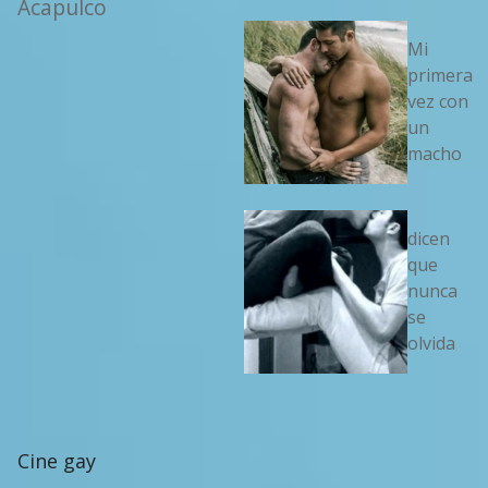
Acapulco
Mi
primera
vez con
un
macho
dicen
que
nunca
se
olvida
Cine gay