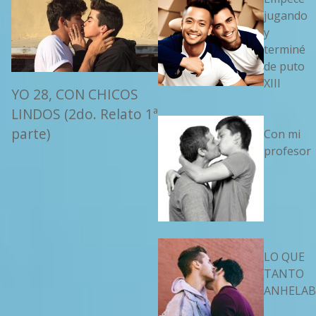
jugando
y
terminé
de puto
XIII
YO 28, CON CHICOS
LINDOS (2do. Relato 1ª
parte)
Con mi
profesor
LO QUE
TANTO
ANHELAB