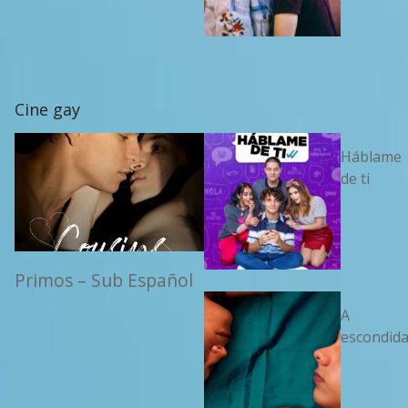
Cine gay
Háblame
de ti
Primos – Sub Español
A
escondid