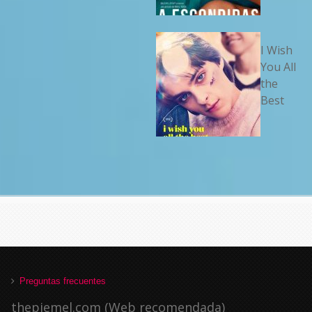
I Wish
You All
the
Best
Preguntas frecuentes
thepiemel.com (Web recomendada)