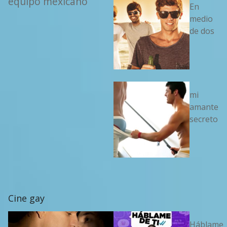
equipo mexicano
En
medio
de dos
mi
amante
secreto
Cine gay
Háblame