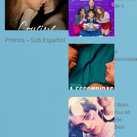
de ti
Primos – Sub Español
A
escondid
I Wish
You All
the
Best