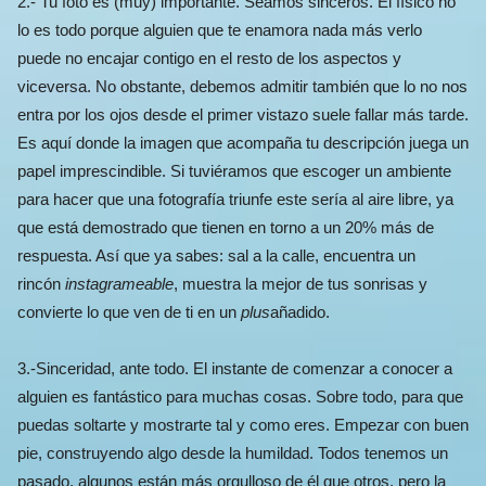
2.- Tu foto es (muy) importante. Seamos sinceros. El físico no
lo es todo porque alguien que te enamora nada más verlo
puede no encajar contigo en el resto de los aspectos y
viceversa. No obstante, debemos admitir también que lo no nos
entra por los ojos desde el primer vistazo suele fallar más tarde.
Es aquí donde la imagen que acompaña tu descripción juega un
papel imprescindible. Si tuviéramos que escoger un ambiente
para hacer que una fotografía triunfe este sería al aire libre, ya
que está demostrado que tienen en torno a un 20% más de
respuesta. Así que ya sabes: sal a la calle, encuentra un
rincón
instagrameable
, muestra la mejor de tus sonrisas y
convierte lo que ven de ti en un
plus
añadido.
3.-Sinceridad, ante todo. El instante de comenzar a conocer a
alguien es fantástico para muchas cosas. Sobre todo, para que
puedas soltarte y mostrarte tal y como eres. Empezar con buen
pie, construyendo algo desde la humildad. Todos tenemos un
pasado, algunos están más orgulloso de él que otros, pero la