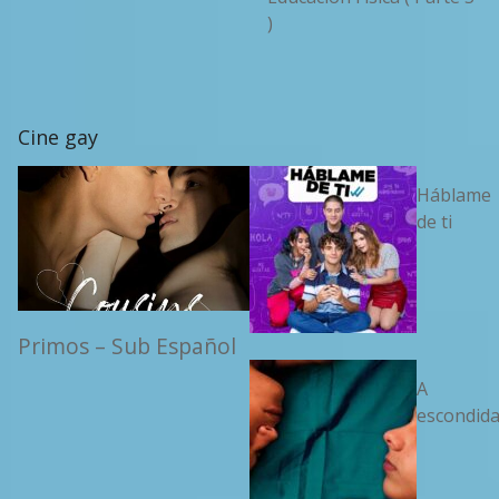
)
Cine gay
Háblame
de ti
Primos – Sub Español
A
escondid