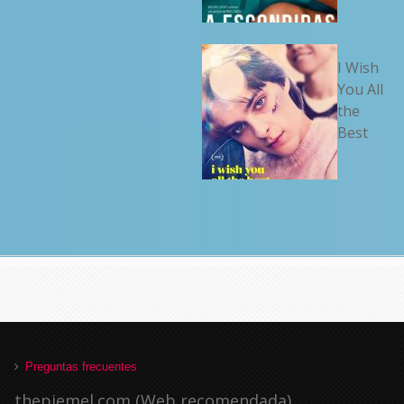
I Wish
You All
the
Best
Preguntas frecuentes
thepiemel.com (Web recomendada)