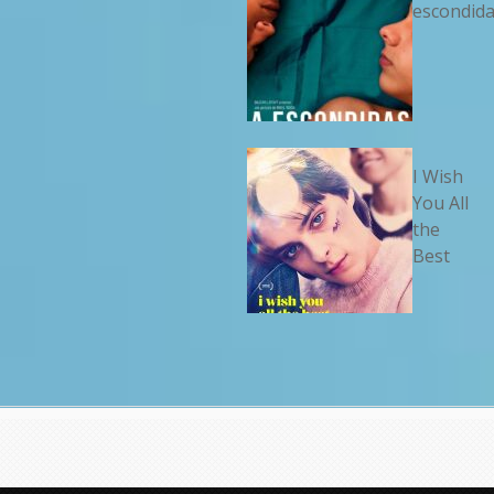
escondid
I Wish
You All
the
Best