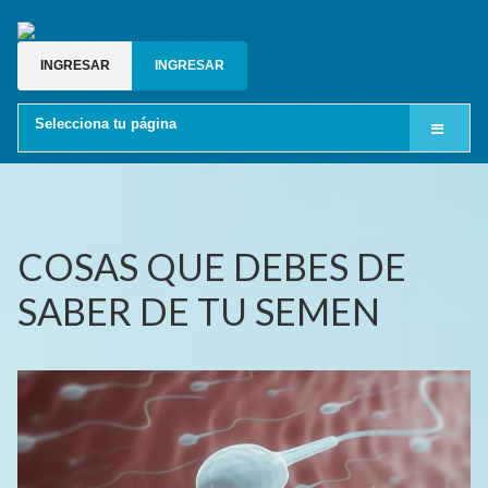
INGRESAR
INGRESAR
Selecciona tu página
Inicio
Cine LGBT
Relatos gay
COSAS QUE DEBES DE
Blog gay
SABER DE TU SEMEN
Grupos de whatsapp gay