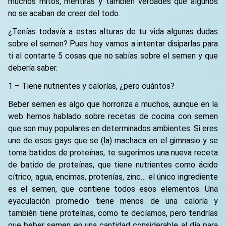
muchos mitos, mentiras y también verdades que algunos
no se acaban de creer del todo.
¿Tenías todavía a estas alturas de tu vida algunas dudas
sobre el semen? Pues hoy vamos a intentar disiparlas para
ti al contarte 5 cosas que no sabías sobre el semen y que
debería saber.
1 – Tiene nutrientes y calorías, ¿pero cuántos?
Beber semen es algo que horroriza a muchos, aunque en la
web hemos hablado sobre recetas de cocina con semen
que son muy populares en determinados ambientes. Si eres
uno de esos gays que se (la) machaca en el gimnasio y se
toma batidos de proteínas, te sugerimos una nueva receta
de batido de proteínas, que tiene nutrientes como ácido
cítrico, agua, encimas, protenías, zinc… el único ingrediente
es el semen, que contiene todos esos elementos. Una
eyaculación promedio tiene menos de una caloría y
también tiene proteínas, como te decíamos, pero tendrías
que beber semen en una cantidad considerable al día para