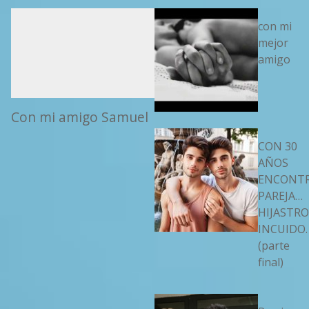
con mi
mejor
amigo
Con mi amigo Samuel
CON 30
AÑOS
ENCONT
PAREJA…
HIJASTRO
INCUIDO.
(parte
final)