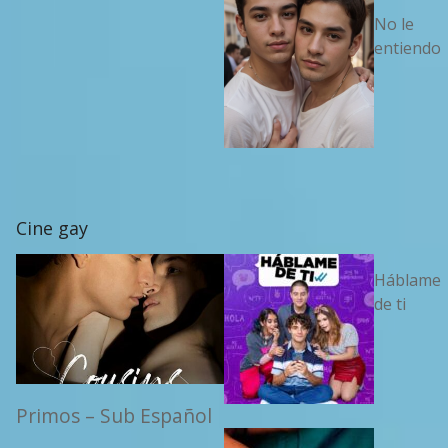
No le
entiendo
Cine gay
Háblame
de ti
Primos – Sub Español