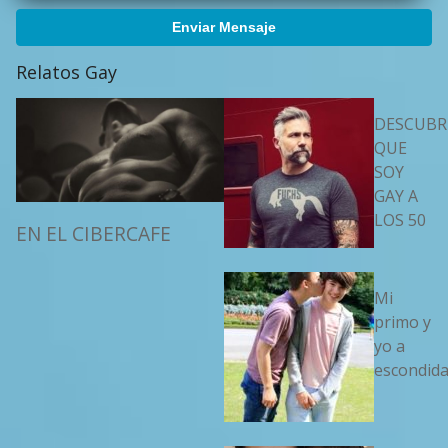
Enviar Mensaje
Relatos Gay
DESCUBR
QUE
SOY
GAY A
LOS 50
EN EL CIBERCAFE
Mi
primo y
yo a
escondid