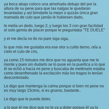
ya boca abajo coloco una almohada debajo del por la
altura de su pene para que las nalgas le quedaran
levantadas y así brindarle la mejor o quizás única gran
mamada de culo que jamás le hubiesen dado,
le metía un dedo, luego 2, y luego los 3 con gran facilidad
el solo gemía de placer porque le preguntaba “TE DUELE”
y el me decía no tío no pare siga siga,
lo que más me gustaba era ese olor a culito tierno, olía a
cielo el culo de cris,
ya como 15 minutos me dice que no aguanta que me le
monte y pues sin dudarlo se lo puse en la puertica a lo que
él se echó a hacia mi pene y buscaba de metérselo estaba
como desenfrenado la excitación más los tragos lo tenían
descontrolado.
Le digo que mantenga la calma porque si bien mi pene no
es muy largo 15ctms, si es grueso, bastante..
Le digo que le puede doler,
a lo que él me dice que no le va a doler porque él ya lo