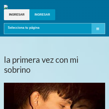
INGRESAR
INGRESAR
Selecciona tu página
Inicio
Cine LGBT
Relatos gay
la primera vez con mi
Blog gay
sobrino
Grupos de whatsapp gay