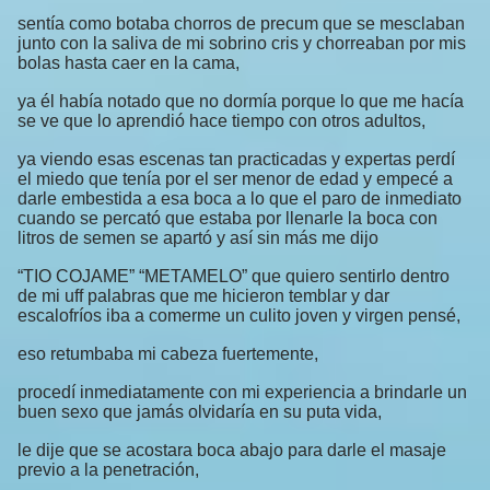
sentía como botaba chorros de precum que se mesclaban
junto con la saliva de mi sobrino cris y chorreaban por mis
bolas hasta caer en la cama,
ya él había notado que no dormía porque lo que me hacía
se ve que lo aprendió hace tiempo con otros adultos,
ya viendo esas escenas tan practicadas y expertas perdí
el miedo que tenía por el ser menor de edad y empecé a
darle embestida a esa boca a lo que el paro de inmediato
cuando se percató que estaba por llenarle la boca con
litros de semen se apartó y así sin más me dijo
“TIO COJAME” “METAMELO” que quiero sentirlo dentro
de mi uff palabras que me hicieron temblar y dar
escalofríos iba a comerme un culito joven y virgen pensé,
eso retumbaba mi cabeza fuertemente,
procedí inmediatamente con mi experiencia a brindarle un
buen sexo que jamás olvidaría en su puta vida,
le dije que se acostara boca abajo para darle el masaje
previo a la penetración,