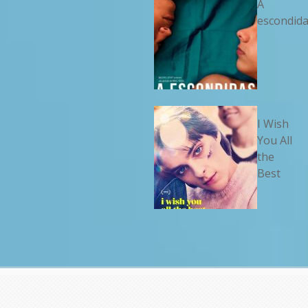
A
escondid
I Wish
You All
the
Best