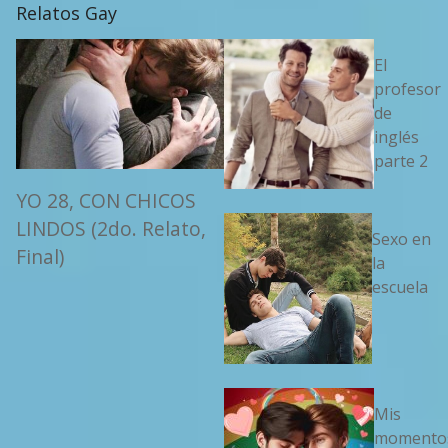
Relatos Gay
El
profesor
de
inglés
parte 2
YO 28, CON CHICOS
LINDOS (2do. Relato,
Sexo en
Final)
la
escuela
Mis
momento