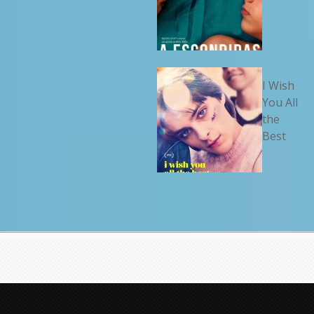
I Wish
You All
the
Best