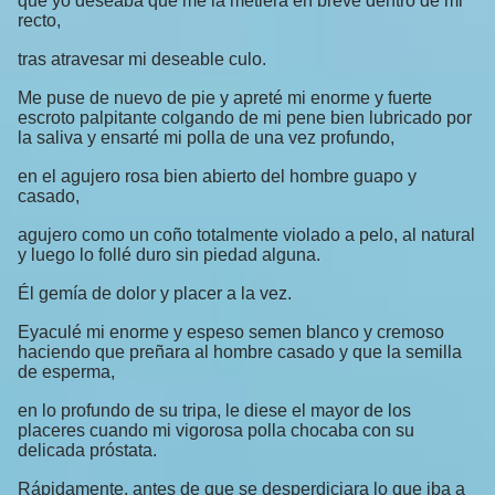
que yo deseaba que me la metiera en breve dentro de mi
recto,
tras atravesar mi deseable culo.
Me puse de nuevo de pie y apreté mi enorme y fuerte
escroto palpitante colgando de mi pene bien lubricado por
la saliva y ensarté mi polla de una vez profundo,
en el agujero rosa bien abierto del hombre guapo y
casado,
agujero como un coño totalmente violado a pelo, al natural
y luego lo follé duro sin piedad alguna.
Él gemía de dolor y placer a la vez.
Eyaculé mi enorme y espeso semen blanco y cremoso
haciendo que preñara al hombre casado y que la semilla
de esperma,
en lo profundo de su tripa, le diese el mayor de los
placeres cuando mi vigorosa polla chocaba con su
delicada próstata.
Rápidamente, antes de que se desperdiciara lo que iba a