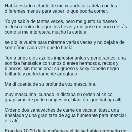
Había estado delante de mí mirando la cartela con los
diferentes menús para saber lo que podría comer.
Yo ya sabía de tantas veces, pero me gustó su trasero
incluso dentro de aquellos Levis y me puse un poco detrás
como si me interesara mucho la cartela,
se dio la vuelta para mirarme varias veces y no dejaba de
sonreírme cada vez que lo hacía.
Tenía unos ojos azules impresionantes y penetrantes, una
sonrisa fantástica con unos dientes hermosos, rectos y
blancos, sin mencionar su grueso y sexy cabello negro
brillante y perfectamente arreglado.
Me di cuenta de su profunda voz masculina,
muy masculina, cuando le dictaba su orden al chico
guapísimo de porte campesino, blancón, que trabaja allí.
Ordenó dos sándwiches de carne de vaca al toast, una
ensalada y una gran taza de agua humeante para mezclar
el café.
Eran las 10:00 de la mañana y el tío se había ordenado un