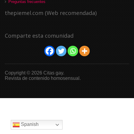
Preguntas frecuentes
thepiemel.com (Web recomendada)
Comparte esta comunidad
Copyright © 2026 Citas gay.
Revista de contenido homosensual.
Spanish