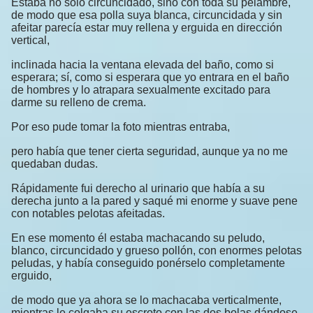
Estaba no solo circuncidado, sino con toda su pelambre,
de modo que esa polla suya blanca, circuncidada y sin
afeitar parecía estar muy rellena y erguida en dirección
vertical,
inclinada hacia la ventana elevada del baño, como si
esperara; sí, como si esperara que yo entrara en el baño
de hombres y lo atrapara sexualmente excitado para
darme su relleno de crema.
Por eso pude tomar la foto mientras entraba,
pero había que tener cierta seguridad, aunque ya no me
quedaban dudas.
Rápidamente fui derecho al urinario que había a su
derecha junto a la pared y saqué mi enorme y suave pene
con notables pelotas afeitadas.
En ese momento él estaba machacando su peludo,
blanco, circuncidado y grueso pollón, con enormes pelotas
peludas, y había conseguido ponérselo completamente
erguido,
de modo que ya ahora se lo machacaba verticalmente,
mientras le colgaba su escroto con las dos bolas dándose