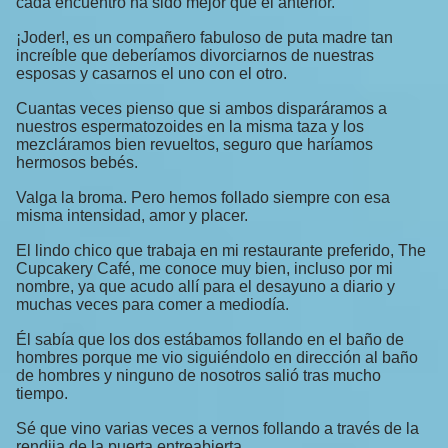
cada encuentro ha sido mejor que el anterior.
¡Joder!, es un compañero fabuloso de puta madre tan
increíble que deberíamos divorciarnos de nuestras
esposas y casarnos el uno con el otro.
Cuantas veces pienso que si ambos disparáramos a
nuestros espermatozoides en la misma taza y los
mezcláramos bien revueltos, seguro que haríamos
hermosos bebés.
Valga la broma. Pero hemos follado siempre con esa
misma intensidad, amor y placer.
El lindo chico que trabaja en mi restaurante preferido, The
Cupcakery Café, me conoce muy bien, incluso por mi
nombre, ya que acudo allí para el desayuno a diario y
muchas veces para comer a mediodía.
Él sabía que los dos estábamos follando en el baño de
hombres porque me vio siguiéndolo en dirección al baño
de hombres y ninguno de nosotros salió tras mucho
tiempo.
Sé que vino varias veces a vernos follando a través de la
rendija de la puerta entreabierta.