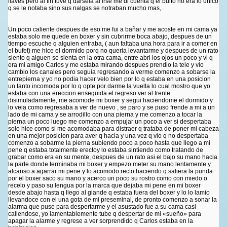
llaves pero al fin tuve q darsela al irse me di cuenta q el bulto no era lo unico
q se le notaba sino sus nalgas se notraban mucho mas,.
Un poco caliente despues de eso me fui a bañar y me acoste en mi cama ya
estaba solo me quede en boxer y sin cubrirme boca abajo, despues de un
tiempo escuche q alguien entraba, ( aun faltaba una hora para ir a comer en
el bufet) me hice el dormido porq no queria levantarme y despues de un rato
siento q alguen se sienta en la otra cama, entre abri los ojos un poco y vi q
era mi amigo Carlos y me estaba mirando despues prendio la tele y vio
cambio los canales pero seguia regresando a verme comenzo a sobarse la
entrepierna y yo no podia hacer velo bien por lo q estaba en una posicion
un tanto incomoda por lo q opte por darme la vuelta lo cual mostro que yo
estaba con una ereccion enseguida el regreso ver al frente
disimuladamente, me acomode mi boxer y segui haciendome el dormido y
lo veia como regresaba a ver de nuevo , se paro y se puso frende a mi a un
lado de mi cama y se arrodillo con una pierna y me comenzo a tocar la
pierna un poco luego me comenzo a empujar un poco a ver si despertaba
solo hice como si me acomodaba para distraer q trataba de poner mi cabeza
en una mejor posicion para aver q hacia y una vez q vio q no despertaba
comenzo a sobarme la pierna subiendo poco a poco hasta que llego a mi
pene q estaba totalmente erectoy lo estaba sintiendo como tratando de
grabar como era en su mente, despues de un rato asi el bajo su mano hacia
la parte donde terminaba mi boxer y empezo meter su mano lentamente y
alcanso a agarrar mi pene y lo acomodo recto haciendo q saliera la punda
por el boxer saco su mano y acerco un poco su rostro como con miedo o
recelo y paso su lengua por la marca que dejaba mi pene en mi boxer
desde abajo hasta q llego al glande q estaba fuera del boxer y lo lo lamio
llevandoce con el una gota de mi preseminal, de pronto comenzo a sonar la
alarma que puse para despertarme y el asustado fue a su cama casi
callendose, yo lamentablemente tube q despertar de mi «sueño» para
apagar la alarme y regrese a ver sorprendido q Carlos estaba en la