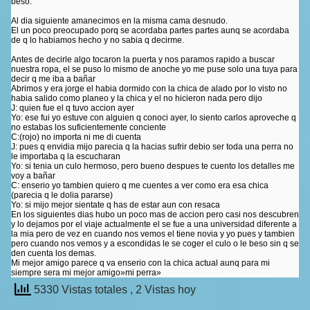
beso.
Al dia siguiente amanecimos en la misma cama desnudo.
El un poco preocupado porq se acordaba partes partes aunq se acordaba
de q lo habiamos hecho y no sabia q decirme.
Antes de decirle algo tocaron la puerta y nos paramos rapido a buscar
nuestra ropa, el se puso lo mismo de anoche yo me puse solo una tuya para
decir q me iba a bañar
Abrimos y era jorge el habia dormido con la chica de alado por lo visto no
habia salido como planeo y la chica y el no hicieron nada pero dijo
J: quien fue el q tuvo accion ayer
Yo: ese fui yo estuve con alguien q conoci ayer, lo siento carlos aproveche q
no estabas los suficientemente conciente
C:(rojo) no importa ni me di cuenta
J: pues q envidia mijo parecia q la hacias sufrir debio ser toda una perra no
le importaba q la escucharan
Yo: si tenia un culo hermoso, pero bueno despues te cuento los detalles me
voy a bañar
C: enserio yo tambien quiero q me cuentes a ver como era esa chica
(parecia q le dolia pararse)
Yo: si mijo mejor sientate q has de estar aun con resaca
En los siguientes dias hubo un poco mas de accion pero casi nos descubren
y lo dejamos por el viaje actualmente el se fue a una universidad diferente a
la mia pero de vez en cuando nos vemos el tiene novia y yo pues y tambien
pero cuando nos vemos y a escondidas le se coger el culo o le beso sin q se
den cuenta los demas.
Mi mejor amigo parece q va enserio con la chica actual aunq para mi
siempre sera mi mejor amigo»mi perra»
5330 Vistas totales
, 2 Vistas hoy