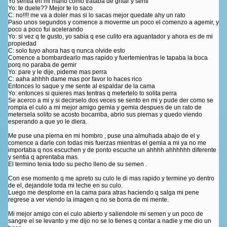
Yo sentia en mi mano como trataba de gritar y senti
Yo: te duele?? Mejor te lo saco
C: no!!!! me va a doler mas si lo sacas mejor quedate ahy un rato
Paso unos segundos y comence a moverme un poco el comenzo a agemir, y
poco a poco fui acelerando
Yo: si vez q te gusto, yo sabia q ese culito era aguantador y ahora es de mi
propiedad
C: solo tuyo ahora has q nunca olvide esto
Comence a bombardearlo mas rapido y fuertemientras le tapaba la boca
porq no paraba de gemir
Yo: pare y le dije, pideme mas perra
C: aaha ahhhh dame mas por favor lo haces rico
Entonces lo saque y me sente al espaldar de la cama
Yo: entonces si quieres mas tentras q metertelo to solita perra
Se acerco a mi y si decirselo dos veces se sento en mi y pude der como se
rompia el culo a mi mejor amigo gemia y gemia despues de un rato de
metersela solito se acosto bocarriba, abrio sus piernas y quedo viendo
esperando a que yo le diera.
Me puse una pierna en mi hombro , puse una almuhada abajo de el y
comence a darle con todas mis fuerzas mientras el gemia a mi ya no me
importaba q nos escuchen y de ponto escuche un ahhhh ahhhhhh diferente
y sentia q aprentaba mas.
El termino tenia todo su pecho lleno de su semen .
Con ese momento q me apreto su culo le di mas rapido y termine yo dentro
de el, dejandole toda mi leche en su culo.
Luego me desplome en la cama para atras haciendo q salga mi pene
regrese a ver viendo la imagen q no se borra de mi mente.
Mi mejor amigo con el culo abierto y saliendole mi semen y un poco de
sangre el se levanto y me dijo no se lo tienes q contar a nadie y me dio un