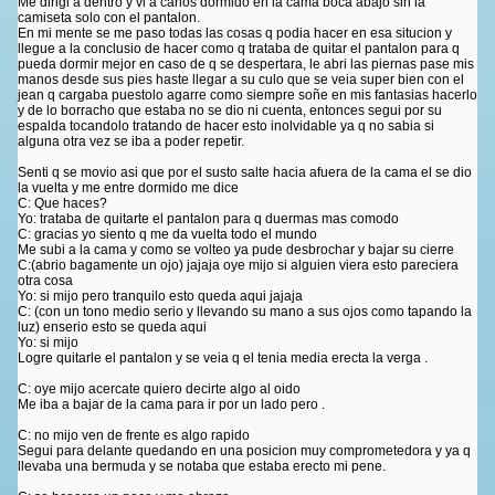
Me dirigi a dentro y vi a carlos dormido en la cama boca abajo sin la
camiseta solo con el pantalon.
En mi mente se me paso todas las cosas q podia hacer en esa situcion y
llegue a la conclusio de hacer como q trataba de quitar el pantalon para q
pueda dormir mejor en caso de q se despertara, le abri las piernas pase mis
manos desde sus pies haste llegar a su culo que se veia super bien con el
jean q cargaba puestolo agarre como siempre soñe en mis fantasias hacerlo
y de lo borracho que estaba no se dio ni cuenta, entonces segui por su
espalda tocandolo tratando de hacer esto inolvidable ya q no sabia si
alguna otra vez se iba a poder repetir.
Senti q se movio asi que por el susto salte hacia afuera de la cama el se dio
la vuelta y me entre dormido me dice
C: Que haces?
Yo: trataba de quitarte el pantalon para q duermas mas comodo
C: gracias yo siento q me da vuelta todo el mundo
Me subi a la cama y como se volteo ya pude desbrochar y bajar su cierre
C:(abrio bagamente un ojo) jajaja oye mijo si alguien viera esto pareciera
otra cosa
Yo: si mijo pero tranquilo esto queda aqui jajaja
C: (con un tono medio serio y llevando su mano a sus ojos como tapando la
luz) enserio esto se queda aqui
Yo: si mijo
Logre quitarle el pantalon y se veia q el tenia media erecta la verga .
C: oye mijo acercate quiero decirte algo al oido
Me iba a bajar de la cama para ir por un lado pero .
C: no mijo ven de frente es algo rapido
Segui para delante quedando en una posicion muy comprometedora y ya q
llevaba una bermuda y se notaba que estaba erecto mi pene.