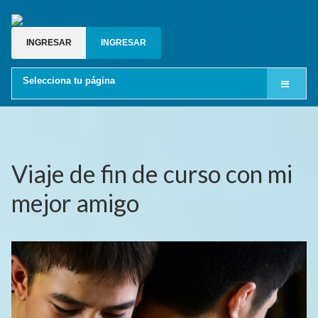
INGRESAR
INGRESAR
Selecciona tu página
Inicio
Cine LGBT
Relatos gay
Viaje de fin de curso con mi
Blog gay
mejor amigo
Grupos de whatsapp gay