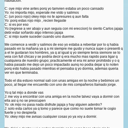
habitacion.
C: oye mijo vine antes porq yo tamvien estaba un poco cansado
Yo: no importa mijo, esperate me visto y salimos
C: (un poco rojo) okey mijo no te apresures q aun falta
Yo: porq estas rojo mijo , recien llegaste
C: si es por eso
Yo:(regrese a ver abajo y aun seguia con mi ereccion) lo siento Carlos jajaja
debi estar soñardo algo intenso jajaja
C: si mijo suele suceder cuando uno duerme.
Me comence a vestir y salimos de eso yo estaba a rebentar por lo q habia
pasado en la mañana ya q a mi siempre me gusto y nunca supe o presenti q
a el le gustaran los hombres, ya q al igual q yo siempre tenia siemore se lo
veia con full chicas y se podria decir q era mucho mas rapido para ligar q
cualquiera de nuestro grupo; practicamente el era mi amor prohibido y o q
habia pasado me dejo un poco impactado aunq no podia dejar q lo noten
porq esto habia pasado mientras el pensaba q yo dormia, ademas queria
ver en que terminaba.
Todo el dia estuvo normal sali con unas amigas en la noche y bebimos un
poco, al llegar me encuentto con uno de mis compañeros llamado jorge.
Yo:q tal mijo a donde vas
J: me voy a encontrar con una amiga en la noche talvez vaya a dormir con
ella asi q no se preocupen
Yo: ok mijo no pasa nada disfrute jajaja y hay alguien adentro?
J: solo esta carlos ya q tomo y parece que como no suele tomar le cogio
fuerte y no despierta
Yo: okey mijo me avisas cualquier cosas yo ya voy a dormir.