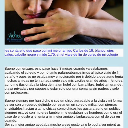
les contare lo que paso con mi mejor amigo Carlos de 19, blanco, ojos
cafes, cabello negro y mide 1,75; en el viaje de fin de curso de mi colegio
Bueno comenzare, esto paso hace 8 meses cuando ya estabamos
acabando el colegio y por lo tanto palaneabamos irnos al tipico viaje de fin
de año y pues yo no estaba muy emocionado por ir debido a que aunq tenia
muchas amigas no tenia nada serio ya q mis vaciles eran de años inferiores,
aunq me ilusionaba la idea de ir a un hotel con barra libre, bufet tan grande ,
playa privada y por supuesto estar solo por una semana sin padres y solo
con profesores.
Bueno siempre me han dicho q soy un chico agradable a la vista y mi forma
de ser con un cuerpo definido por estar en un colegio militar con piernas
envidiables hacian q tanto chicas como chicos les gustara aunq en publico
siempre estuve con mujeres tambien me gustaban los hombres como era el
caso de el gusto q le tenia a mi mejor amigo y fantaseaba con el de vez en
cuando.
Ser su mejor amigo ayudaba mucho a ese gusto ya q lo podia ver mientras