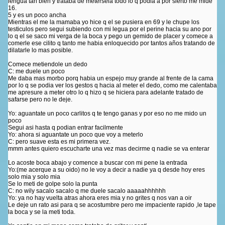
lengua tan bien y trataba de metersela todo lo q podia a por sierto me mide
16.
5 y es un poco ancha
Mientras el me la mamaba yo hice q el se pusiera en 69 y le chupe los
testiculos pero segui subiendo con mi legua por el perine hacia su ano por
lo q el se saco mi verga de la boca y pego un gemido de placer y comece a
comerle ese cilito q tanto me habia enloquecido por tantos años tratando de
dilatarle lo mas posible.
Comece metiendole un dedo
C: me duele un poco
Me daba mas morbo porq habia un espejo muy grande al frente de la cama
por lo q se podia ver los gestos q hacia al meter el dedo, como me calentaba
me apresure a meter otro lo q hizo q se hiciera para adelante tratado de
safarse pero no le deje.
Yo: aguantate un poco carlitos q te tengo ganas y por eso no me mido un
poco
Segui asi hasta q podian entrar facilmente
Yo: ahora si aguantate un poco que voy a meterlo
C: pero suave esta es mi primera vez.
mmm antes quiero escucharte una vez mas decirme q nadie se va enterar
Lo acoste boca abajo y comence a buscar con mi pene la entrada
Yo:(me acerque a su oido) no le voy a decir a nadie ya q desde hoy eres
solo mia y solo mia
Se lo meti de golpe solo la punta
C: no wily sacalo sacalo q me duele sacalo aaaaahhhhhh
Yo: ya no hay vuelta atras ahora eres mia y no grites q nos van a oir
Le deje un rato asi para q se acostumbre pero me impaciente rapido ,le tape
la boca y se la meti toda.