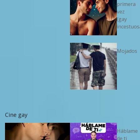
primera
vez
(gay
incestuos
Mojados
Cine gay
Háblame
de ti