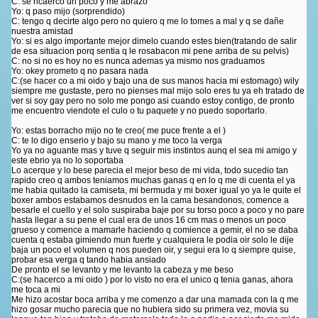
C: se hcaerco un poco y me abrazo
Yo: q paso mijo (sorprendido)
C: tengo q decirte algo pero no quiero q me lo tomes a mal y q se dañe
nuestra amistad
Yo: si es algo importante mejor dimelo cuando estes bien(tratando de salir
de esa situacion porq sentia q le rosabacon mi pene arriba de su pelvis)
C: no si no es hoy no es nunca ademas ya mismo nos graduamos
Yo: okey prometo q no pasara nada
C:(se hacer co a mi oido y bajo una de sus manos hacia mi estomago) wily
siempre me gustaste, pero no pienses mal mijo solo eres tu ya eh tratado de
ver si soy gay pero no solo me pongo asi cuando estoy contigo, de pronto
me encuentro viendote el culo o tu paquete y no puedo soportarlo.
Yo: estas borracho mijo no te creo( me puce frente a el )
C: te lo digo enserio y bajo su mano y me toco la verga
Yo ya no aguante mas y tuve q seguir mis instintos aunq el sea mi amigo y
este ebrio ya no lo soportaba
Lo acerque y lo bese parecia el mejor beso de mi vida, todo sucedio tan
rapido creo q ambos teniamos muchas ganas q en lo q me di cuenta el ya
me habia quitado la camiseta, mi bermuda y mi boxer igual yo ya le quite el
boxer ambos estabamos desnudos en la cama besandonos, comence a
besarle el cuello y el solo suspiraba baje por su torso poco a poco y no pare
hasta llegar a su pene el cual era de unos 16 cm mas o menos un poco
grueso y comence a mamarle haciendo q comience a gemir, el no se daba
cuenta q estaba gimiendo mun fuerte y cualquiera le podia oir solo le dije
baja un poco el volumen q nos pueden oir, y segui era lo q siempre quise,
probar esa verga q tando habia ansiado
De pronto el se levanto y me levanto la cabeza y me beso
C:(se hacerco a mi oido ) por lo visto no era el unico q tenia ganas, ahora
me toca a mi
Me hizo acostar boca arriba y me comenzo a dar una mamada con la q me
hizo gosar mucho parecia que no hubiera sido su primera vez, movia su