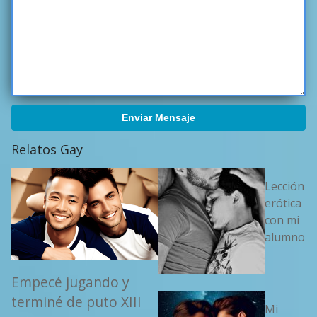
Enviar Mensaje
Relatos Gay
Lección
erótica
con mi
alumno
Empecé jugando y
terminé de puto XIII
Mi