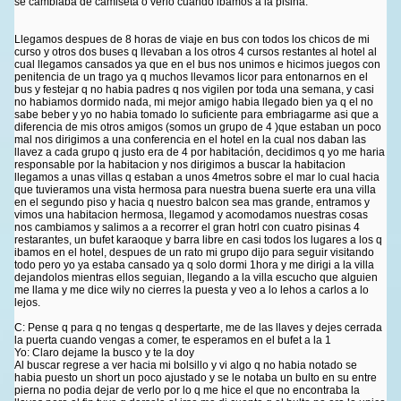
se cambiaba de camiseta o verlo cuando ibamos a la pisina.
Llegamos despues de 8 horas de viaje en bus con todos los chicos de mi
curso y otros dos buses q llevaban a los otros 4 cursos restantes al hotel al
cual llegamos cansados ya que en el bus nos unimos e hicimos juegos con
penitencia de un trago ya q muchos llevamos licor para entonarnos en el
bus y festejar q no habia padres q nos vigilen por toda una semana, y casi
no habiamos dormido nada, mi mejor amigo habia llegado bien ya q el no
sabe beber y yo no habia tomado lo suficiente para embriagarme asi que a
diferencia de mis otros amigos (somos un grupo de 4 )que estaban un poco
mal nos dirigimos a una conferencia en el hotel en la cual nos daban las
llavez a cada grupo q justo era de 4 por habitación, decidimos q yo me haria
responsable por la habitacion y nos dirigimos a buscar la habitacion
llegamos a unas villas q estaban a unos 4metros sobre el mar lo cual hacia
que tuvieramos una vista hermosa para nuestra buena suerte era una villa
en el segundo piso y hacia q nuestro balcon sea mas grande, entramos y
vimos una habitacion hermosa, llegamod y acomodamos nuestras cosas
nos cambiamos y salimos a a recorrer el gran hotrl con cuatro pisinas 4
restarantes, un bufet karaoque y barra libre en casi todos los lugares a los q
ibamos en el hotel, despues de un rato mi grupo dijo para seguir visitando
todo pero yo ya estaba cansado ya q solo dormi 1hora y me dirigi a la villa
dejandolos mientras ellos seguian, llegando a la villa escucho que alguien
me llama y me dice wily no cierres la puesta y veo a lo lehos a carlos a lo
lejos.
C: Pense q para q no tengas q despertarte, me de las llaves y dejes cerrada
la puerta cuando vengas a comer, te esperamos en el bufet a la 1
Yo: Claro dejame la busco y te la doy
Al buscar regrese a ver hacia mi bolsillo y vi algo q no habia notado se
habia puesto un short un poco ajustado y se le notaba un bulto en su entre
pierna no podia dejar de verlo por lo q me hice el que no encontraba la