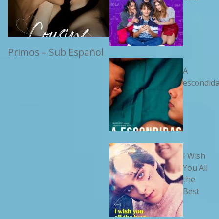
Primos – Sub Español
A
escondid
I Wish
You All
the
Best