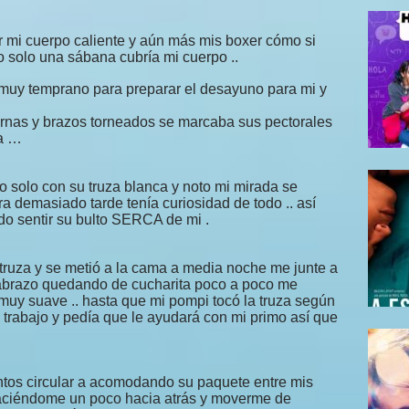
r mi cuerpo caliente y aún más mis boxer cómo si
 solo una sábana cubría mi cuerpo ..
 muy temprano para preparar el desayuno para mi y
rnas y brazos torneados se marcaba sus pectorales
ña …
o solo con su truza blanca y noto mi mirada se
a demasiado tarde tenía curiosidad de todo .. así
o sentir su bulto SERCA de mi .
 truza y se metió a la cama a media noche me junte a
me abrazo quedando de cucharita poco a poco me
uy suave .. hasta que mi pompi tocó la truza según
 trabajo y pedía que le ayudará con mi primo así que
os circular a acomodando su paquete entre mis
haciéndome un poco hacia atrás y moverme de