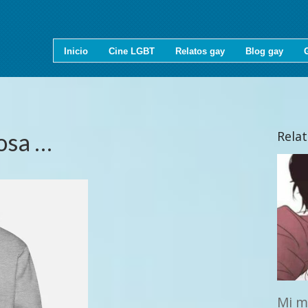
Inicio
Cine LGBT
Relatos gay
Blog gay
osa …
Rela
Mi m