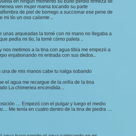
 vuelta en ningún momento su bulto perdió firmeza se
chimenea ven mujer mama tocando su parte
alfombra de piel de borrego a succionar ese pene de
mi tío un oso caliente ..
 unas arqueadas la tomé con mi mano no llegaba a
 que pedía mi tío, la tomé cómo paleta ..
 y nos metimos a la tina con agua tibia me empezó a
erpo enjabonando mi entrada con sus dedos..
n una de mis manos cabe tu nalga sobando
e el agua me recargue de la orilla de la tina
tado La chimenea encendida ..
osición … Empezó con el pulgar y luego el medio
… Me tenía en cuatro dentro de la tina de piedra …
l agua hace sonido el agua salpicando en mi