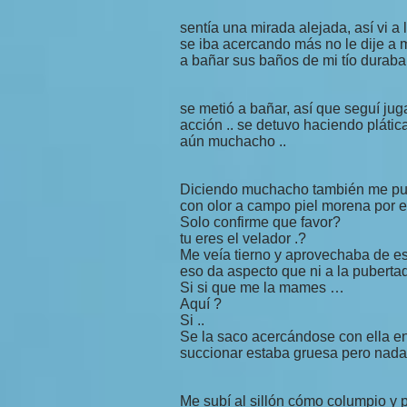
sentía una mirada alejada, así vi a
se iba acercando más no le dije a mi
a bañar sus baños de mi tío duraba
se metió a bañar, así que seguí ju
acción .. se detuvo haciendo plátic
aún muchacho ..
Diciendo muchacho también me pued
con olor a campo piel morena por e
Solo confirme que favor?
tu eres el velador .?
Me veía tierno y aprovechaba de e
eso da aspecto que ni a la pubertad
Si si que me la mames …
Aquí ?
Si ..
Se la saco acercándose con ella e
succionar estaba gruesa pero nada q
Me subí al sillón cómo columpio y p