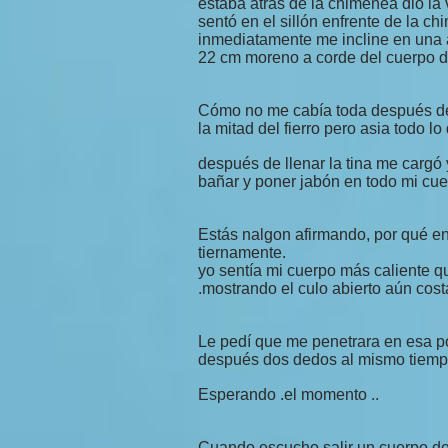
estaba atrás de la chimenea dio la
sentó en el sillón enfrente de la 
inmediatamente me incline en una 
22 cm moreno a corde del cuerpo de 
Cómo no me cabía toda después de
la mitad del fierro pero asia todo lo
después de llenar la tina me cargó
bañar y poner jabón en todo mi cu
Estás nalgon afirmando, por qué e
tiernamente.
yo sentía mi cuerpo más caliente qu
.mostrando el culo abierto aún cos
Le pedí que me penetrara en esa p
después dos dedos al mismo tiempo
Esperando .el momento ..
Cuando escucho salir un cuerpo de