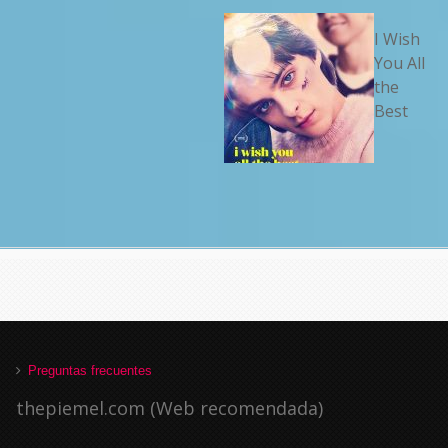
I Wish
You All
the
Best
Preguntas frecuentes
thepiemel.com (Web recomendada)