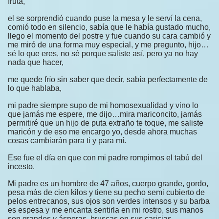
fruta,
el se sorprendió cuando puse la mesa y le serví la cena,
comió todo en silencio, sabía que le había gustado mucho,
llego el momento del postre y fue cuando su cara cambió y
me miró de una forma muy especial, y me pregunto, hijo…
sé lo que eres, no sé porque saliste así, pero ya no hay
nada que hacer,
me quede frío sin saber que decir, sabía perfectamente de
lo que hablaba,
mi padre siempre supo de mi homosexualidad y vino lo
que jamás me espere, me dijo…mira mariconcito, jamás
permitiré que un hijo de puta extraño te toque, me saliste
maricón y de eso me encargo yo, desde ahora muchas
cosas cambiarán para ti y para mí.
Ese fue el día en que con mi padre rompimos el tabú del
incesto.
Mi padre es un hombre de 47 años, cuerpo grande, gordo,
pesa más de cien kilos y tiene su pecho semi cubierto de
pelos entrecanos, sus ojos son verdes intensos y su barba
es espesa y me encanta sentirla en mi rostro, sus manos
son grandes y ásperas, bruscas en sus caricias,