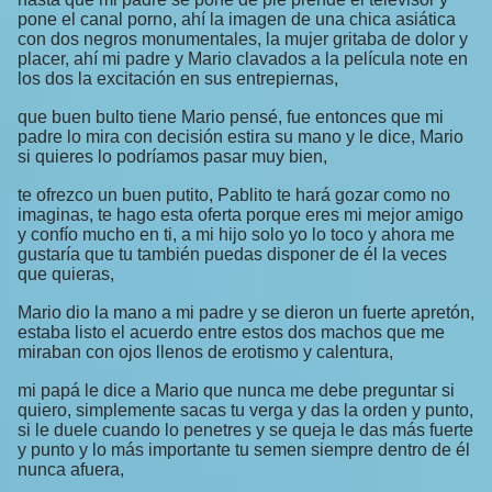
pone el canal porno, ahí la imagen de una chica asiática
con dos negros monumentales, la mujer gritaba de dolor y
placer, ahí mi padre y Mario clavados a la película note en
los dos la excitación en sus entrepiernas,
que buen bulto tiene Mario pensé, fue entonces que mi
padre lo mira con decisión estira su mano y le dice, Mario
si quieres lo podríamos pasar muy bien,
te ofrezco un buen putito, Pablito te hará gozar como no
imaginas, te hago esta oferta porque eres mi mejor amigo
y confío mucho en ti, a mi hijo solo yo lo toco y ahora me
gustaría que tu también puedas disponer de él la veces
que quieras,
Mario dio la mano a mi padre y se dieron un fuerte apretón,
estaba listo el acuerdo entre estos dos machos que me
miraban con ojos llenos de erotismo y calentura,
mi papá le dice a Mario que nunca me debe preguntar si
quiero, simplemente sacas tu verga y das la orden y punto,
si le duele cuando lo penetres y se queja le das más fuerte
y punto y lo más importante tu semen siempre dentro de él
nunca afuera,