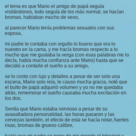
el tema es que Mario el amigo de papá seguía
visitándonos, todo seguía de los más normal, se hacían
bromas, hablaban mucho de sexo,
al parecer Mario tenía problemas sexuales con sus
esposa,
mi padre le contaba con orgullo lo bueno que era lo
nuestro en la cama, y me hacía bromas respecto a lo
mucho que me gustaba la verga (con esas palabras me lo
decía, había mucha confianza ante Mario) hasta que se
decidió a contarle el sueño a su amigo,
se lo conto con lujo y detalles a pesar de ser solo una
escena, Mario solo reía, le causo mucha gracia, noté que
el bulto de papá adquirió volumen y yo no me quedaba
atrás, rememorar el sueño causaba mucha excitación en
los dos.
Sentía que Mario estaba nervioso a pesar de su
avasalladora personalidad, las horas pasaron y las
cervezas también, el efecto de esta se hacía notar, fuertes
risas, bromas de grueso calibre,
hasta que mi padre se pone de pie prende el televisor y