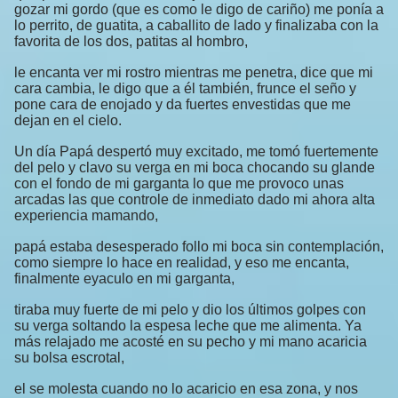
gozar mi gordo (que es como le digo de cariño) me ponía a
lo perrito, de guatita, a caballito de lado y finalizaba con la
favorita de los dos, patitas al hombro,
le encanta ver mi rostro mientras me penetra, dice que mi
cara cambia, le digo que a él también, frunce el seño y
pone cara de enojado y da fuertes envestidas que me
dejan en el cielo.
Un día Papá despertó muy excitado, me tomó fuertemente
del pelo y clavo su verga en mi boca chocando su glande
con el fondo de mi garganta lo que me provoco unas
arcadas las que controle de inmediato dado mi ahora alta
experiencia mamando,
papá estaba desesperado follo mi boca sin contemplación,
como siempre lo hace en realidad, y eso me encanta,
finalmente eyaculo en mi garganta,
tiraba muy fuerte de mi pelo y dio los últimos golpes con
su verga soltando la espesa leche que me alimenta. Ya
más relajado me acosté en su pecho y mi mano acaricia
su bolsa escrotal,
el se molesta cuando no lo acaricio en esa zona, y nos