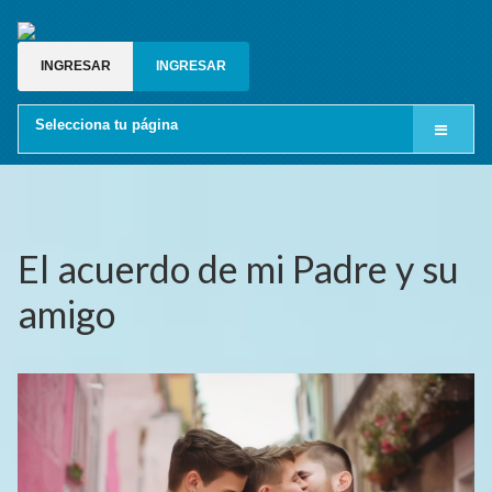
INGRESAR
INGRESAR
Selecciona tu página
Inicio
Cine LGBT
Relatos gay
El acuerdo de mi Padre y su
Blog gay
amigo
Grupos de whatsapp gay