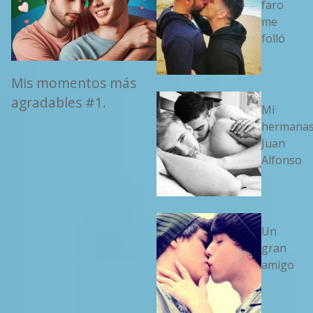
faro
me
folló
Mis momentos más
agradables #1.
Mi
hermanas
Juan
Alfonso
Un
gran
amigo