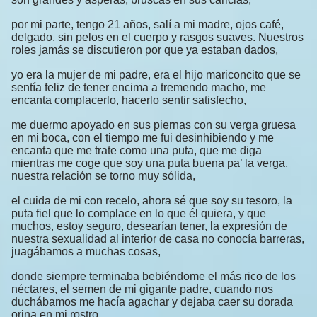
por mi parte, tengo 21 años, salí a mi madre, ojos café,
delgado, sin pelos en el cuerpo y rasgos suaves. Nuestros
roles jamás se discutieron por que ya estaban dados,
yo era la mujer de mi padre, era el hijo mariconcito que se
sentía feliz de tener encima a tremendo macho, me
encanta complacerlo, hacerlo sentir satisfecho,
me duermo apoyado en sus piernas con su verga gruesa
en mi boca, con el tiempo me fui desinhibiendo y me
encanta que me trate como una puta, que me diga
mientras me coge que soy una puta buena pa’ la verga,
nuestra relación se torno muy sólida,
el cuida de mi con recelo, ahora sé que soy su tesoro, la
puta fiel que lo complace en lo que él quiera, y que
muchos, estoy seguro, desearían tener, la expresión de
nuestra sexualidad al interior de casa no conocía barreras,
juagábamos a muchas cosas,
donde siempre terminaba bebiéndome el más rico de los
néctares, el semen de mi gigante padre, cuando nos
duchábamos me hacía agachar y dejaba caer su dorada
orina en mi rostro,