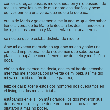
con estás reglas básicas me desnudaron y me pusieron de
rodillas, bese los pies de mis ahora dos dueños, y bese
por vez primera una verga que no era la de papá,
era la de Mario y golosamente me la trague, que rico sabor
tiene la verga de tío Mario le decía a los dos mirándolos a
los ojos ellos sonreían y Mario tenía su mirada perdida,
se notaba que lo estaba disfrutando mucho
Ante mi experta mamada no aguanto mucho y soltó una
cantidad impresionante de rico semen que saboree con
placer, mi papá me tomo fuertemente del pelo y me folló la
boca,
chúpalo rico maraca me decía, eso es mi bestia, pensaba
mientras me ahogaba con la verga de mi papi, así me dio
mi ya conocida ración de leche paterna,
feliz de dar placer a estos dos hombres nos quedamos en
el living los dos me acariciaban ,
estábamos en el sillón más grande, los dos metieron sus
dedos en mi culito y me dedearon por mucho rato, me
dilataron a más no poder,