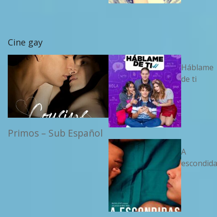
Cine gay
Háblame
de ti
Primos – Sub Español
A
escondid