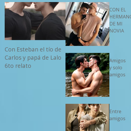
CON EL
HERMAN
DE MI
NOVIA
Con Esteban el tío de
Carlos y papá de Lalo
Amigos
6to relato
y solo
amigos
Entre
amigos