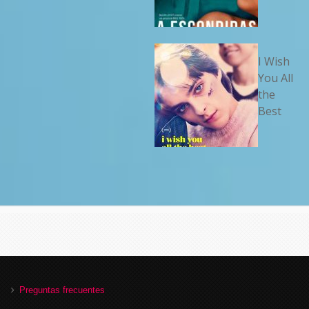
I Wish
You All
the
Best
Preguntas frecuentes