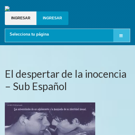
INGRESAR
INGRESAR
Selecciona tu página
Inicio
Cine LGBT
Relatos gay
El despertar de la inocencia
Blog gay
– Sub Español
Grupos de whatsapp gay