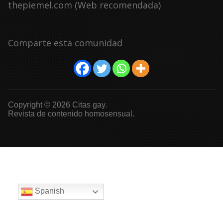
thepiemel.com (Web recomendada)
Comparte esta comunidad
Copyright © 2026 Citas gay.
Revista de contenido homosensual.
Spanish