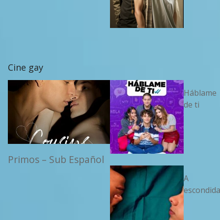
Cine gay
Háblame
de ti
Primos – Sub Español
A
escondid