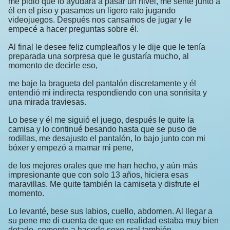
me pidió que lo ayudara a pasar un nivel, me senté junto a
él en el piso y pasamos un ligero rato jugando
videojuegos. Después nos cansamos de jugar y le
empecé a hacer preguntas sobre él.
Al final le desee feliz cumpleaños y le dije que le tenía
preparada una sorpresa que le gustaría mucho, al
momento de decirle eso,
me baje la bragueta del pantalón discretamente y él
entendió mi indirecta respondiendo con una sonrisita y
una mirada traviesas.
Lo bese y él me siguió el juego, después le quite la
camisa y lo continué besando hasta que se puso de
rodillas, me desajusto el pantalón, lo bajo junto con mi
bóxer y empezó a mamar mi pene,
de los mejores orales que me han hecho, y aún más
impresionante que con solo 13 años, hiciera esas
maravillas. Me quite también la camiseta y disfrute el
momento.
Lo levanté, bese sus labios, cuello, abdomen. Al llegar a
su pene me di cuenta de que en realidad estaba muy bien
dotado, comente a hacerle sexo oral también.