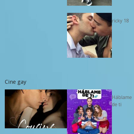
ricky 18
Cine gay
Háblame
de ti