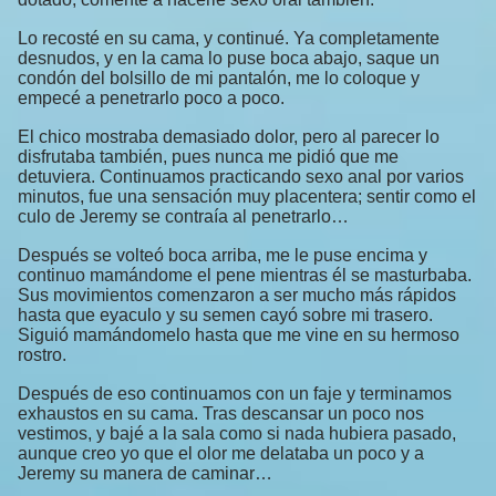
Lo recosté en su cama, y continué. Ya completamente
desnudos, y en la cama lo puse boca abajo, saque un
condón del bolsillo de mi pantalón, me lo coloque y
empecé a penetrarlo poco a poco.
El chico mostraba demasiado dolor, pero al parecer lo
disfrutaba también, pues nunca me pidió que me
detuviera. Continuamos practicando sexo anal por varios
minutos, fue una sensación muy placentera; sentir como el
culo de Jeremy se contraía al penetrarlo…
Después se volteó boca arriba, me le puse encima y
continuo mamándome el pene mientras él se masturbaba.
Sus movimientos comenzaron a ser mucho más rápidos
hasta que eyaculo y su semen cayó sobre mi trasero.
Siguió mamándomelo hasta que me vine en su hermoso
rostro.
Después de eso continuamos con un faje y terminamos
exhaustos en su cama. Tras descansar un poco nos
vestimos, y bajé a la sala como si nada hubiera pasado,
aunque creo yo que el olor me delataba un poco y a
Jeremy su manera de caminar…