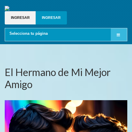
INGRESAR
INGRESAR
Selecciona tu página
Inicio
Cine LGBT
Relatos gay
El Hermano de Mi Mejor
Blog gay
Amigo
Grupos de whatsapp gay