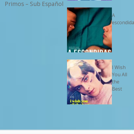
Primos – Sub Español
A
escondid
I Wish
You All
the
Best