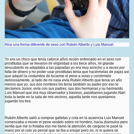
Hice una forma diferente de sexo con Rubén Alberto y Luis Manuel.
Yo era un chico que tenía catorce años recién entrenado en el sexo con
prostitutas que se llevaron mi virginidad a los trece años, mi glande
descubierto se adaptaba a las pajeadas yo era muy arrecho y a veces por
falta de dinero y no poder usar prostitutas tenia que hacérmelas de pajas asi
que adquirí la costumbre de tocarme el pene a solas y corrérmelo
deliciosamente, al lado de mi casa vivía Rubén Alberto que tenia un año
menos que yo, sus dos nombres los tenia también su padre por eso le
decíamos Junior, vivía con sus padres, sus dos hermanas y su hermanito
Luis Manuel que era muy observador y travieso, pasábamos jugando Atari
toda la tarde en la sala de mis vecinos, aquella tarde nos quedamos
jugando los tres
Rubén Alberto salió a comprar galletas y cola en la ausencia Luis Manuel
comenzaba a mover el pene vestido sobre mi hombro, hacia disimulos pero
sentía que me lo frotaba eso me llamó la atención, de cargoso le pasé la
mano por el culo yo pensé que se iba a enojar pero no, ni si quiera se