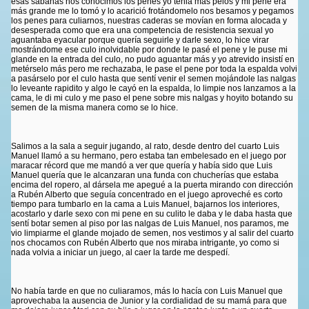
esas sábanas nos conocimos los penes yo tenia más pelos y mi pene era
más grande me lo tomó y lo acarició frotándomelo nos besamos y pegamos
los penes para culiarnos, nuestras caderas se movían en forma alocada y
desesperada como que era una competencia de resistencia sexual yo
aguantaba eyacular porque quería seguirle y darle sexo, lo hice virar
mostrándome ese culo inolvidable por donde le pasé el pene y le puse mi
glande en la entrada del culo, no pudo aguantar más y yo atrevido insistí en
metérselo más pero me rechazaba, le pase el pene por toda la espalda volvi
a pasárselo por el culo hasta que sentí venir el semen mojándole las nalgas
lo leveante rapidito y algo le cayó en la espalda, lo limpie nos lanzamos a la
cama, le di mi culo y me paso el pene sobre mis nalgas y hoyito botando su
semen de la misma manera como se lo hice.
Salimos a la sala a seguir jugando, al rato, desde dentro del cuarto Luis
Manuel llamó a su hermano, pero estaba tan embelesado en el juego por
maracar récord que me mandó a ver que quería y había sido que Luis
Manuel quería que le alcanzaran una funda con chucherías que estaba
encima del ropero, al dársela me apegué a la puerta mirando con dirección
a Rubén Alberto que seguía concentrado en el juego aproveché es corto
tiempo para tumbarlo en la cama a Luis Manuel, bajarnos los interiores,
acostarlo y darle sexo con mi pene en su culito le daba y le daba hasta que
sentí botar semen al piso por las nalgas de Luis Manuel, nos paramos, me
vio limpiarme el glande mojado de semen, nos vestimos y al salir del cuarto
nos chocamos con Rubén Alberto que nos miraba intrigante, yo como si
nada volvia a iniciar un juego, al caer la tarde me despedí.
No había tarde en que no culiaramos, más lo hacía con Luis Manuel que
aprovechaba la ausencia de Junior y la cordialidad de su mamá para que