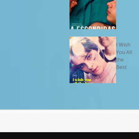
I Wish
You All
the
Best