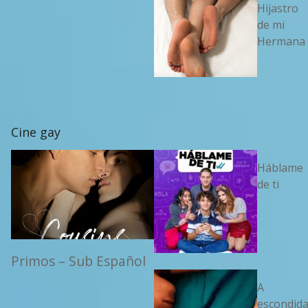
Hijastro
de mi
Hermana
Cine gay
Háblame
de ti
Primos – Sub Español
A
escondid