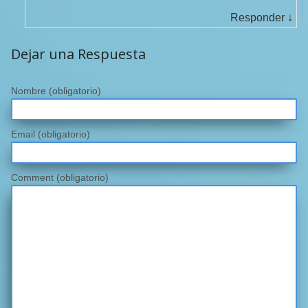
Responder
↓
Dejar una Respuesta
Nombre
(obligatorio)
Email
(obligatorio)
Comment (obligatorio)