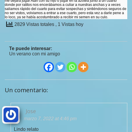
me dejara jugar Atari con su hijo o jugar en la azotea junto a un cuarto
donde por ratitos nos encerábamos a culiar a nuestras anchas y a veces
saliamos rápido del cuarto para evitar sospechas y sintiéndonos seguros de
no ser vistos, volviamos a entrar a ese cuarto, pero esta vez a darle pene a
lo loco, ya se había acostumbrado a recibir mi semen en su culo.
2829 Vistas totales
, 1 Vistas hoy
Te puede interesar:
Un verano con mi amigo
Un comentario:
Jose
marzo 7, 2022 at 4:46 pm
Lindo relato