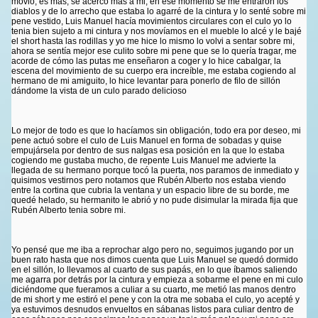
movió, es mas, se acercó más a mi, en ese momento se me entraron los
diablos y de lo arrecho que estaba lo agarré de la cintura y lo senté sobre mi
pene vestido, Luis Manuel hacía movimientos circulares con el culo yo lo
tenia bien sujeto a mi cintura y nos movíamos en el mueble lo alcé y le bajé
el short hasta las rodillas y yo me hice lo mismo lo volvi a sentar sobre mi,
ahora se sentía mejor ese culito sobre mi pene que se lo quería tragar, me
acorde de cómo las putas me enseñaron a coger y lo hice cabalgar, la
escena del movimiento de su cuerpo era increíble, me estaba cogiendo al
hermano de mi amiguito, lo hice levantar para ponerlo de filo de sillón
dándome la vista de un culo parado delicioso
Lo mejor de todo es que lo hacíamos sin obligación, todo era por deseo, mi
pene actuó sobre el culo de Luis Manuel en forma de sobadas y quise
empujársela por dentro de sus nalgas esa posición en la que lo estaba
cogiendo me gustaba mucho, de repente Luis Manuel me advierte la
llegada de su hermano porque tocó la puerta, nos paramos de inmediato y
quisimos vestirnos pero notamos que Rubén Alberto nos estaba viendo
entre la cortina que cubria la ventana y un espacio libre de su borde, me
quedé helado, su hermanito le abrió y no pude disimular la mirada fija que
Rubén Alberto tenia sobre mi.
Yo pensé que me iba a reprochar algo pero no, seguimos jugando por un
buen rato hasta que nos dimos cuenta que Luis Manuel se quedó dormido
en el sillón, lo llevamos al cuarto de sus papás, en lo que íbamos saliendo
me agarra por detrás por la cintura y empieza a sobarme el pene en mi culo
diciéndome que fueramos a culiar a su cuarto, me metió las manos dentro
de mi short y me estiró el pene y con la otra me sobaba el culo, yo acepté y
ya estuvimos desnudos envueltos en sábanas listos para culiar dentro de