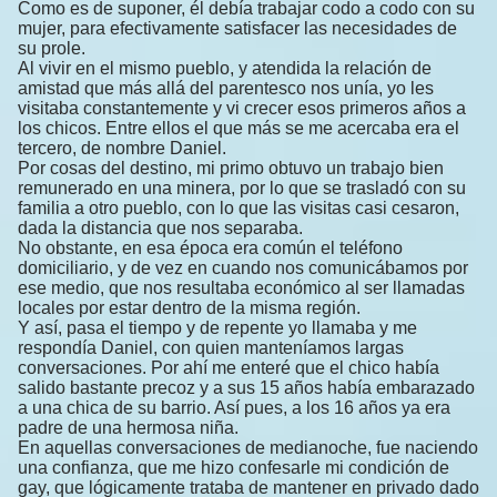
Como es de suponer, él debía trabajar codo a codo con su
mujer, para efectivamente satisfacer las necesidades de
su prole.
Al vivir en el mismo pueblo, y atendida la relación de
amistad que más allá del parentesco nos unía, yo les
visitaba constantemente y vi crecer esos primeros años a
los chicos. Entre ellos el que más se me acercaba era el
tercero, de nombre Daniel.
Por cosas del destino, mi primo obtuvo un trabajo bien
remunerado en una minera, por lo que se trasladó con su
familia a otro pueblo, con lo que las visitas casi cesaron,
dada la distancia que nos separaba.
No obstante, en esa época era común el teléfono
domiciliario, y de vez en cuando nos comunicábamos por
ese medio, que nos resultaba económico al ser llamadas
locales por estar dentro de la misma región.
Y así, pasa el tiempo y de repente yo llamaba y me
respondía Daniel, con quien manteníamos largas
conversaciones. Por ahí me enteré que el chico había
salido bastante precoz y a sus 15 años había embarazado
a una chica de su barrio. Así pues, a los 16 años ya era
padre de una hermosa niña.
En aquellas conversaciones de medianoche, fue naciendo
una confianza, que me hizo confesarle mi condición de
gay, que lógicamente trataba de mantener en privado dado