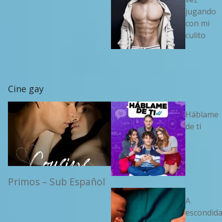
jugando
con mi
culito
Cine gay
Háblame
de ti
Primos – Sub Español
A
escondid