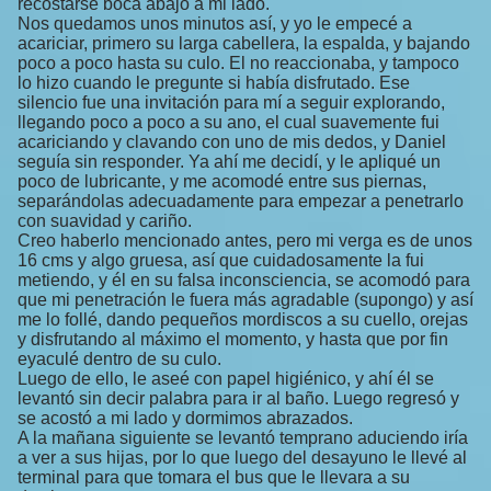
recostarse boca abajo a mi lado.
Nos quedamos unos minutos así, y yo le empecé a
acariciar, primero su larga cabellera, la espalda, y bajando
poco a poco hasta su culo. El no reaccionaba, y tampoco
lo hizo cuando le pregunte si había disfrutado. Ese
silencio fue una invitación para mí a seguir explorando,
llegando poco a poco a su ano, el cual suavemente fui
acariciando y clavando con uno de mis dedos, y Daniel
seguía sin responder. Ya ahí me decidí, y le apliqué un
poco de lubricante, y me acomodé entre sus piernas,
separándolas adecuadamente para empezar a penetrarlo
con suavidad y cariño.
Creo haberlo mencionado antes, pero mi verga es de unos
16 cms y algo gruesa, así que cuidadosamente la fui
metiendo, y él en su falsa inconsciencia, se acomodó para
que mi penetración le fuera más agradable (supongo) y así
me lo follé, dando pequeños mordiscos a su cuello, orejas
y disfrutando al máximo el momento, y hasta que por fin
eyaculé dentro de su culo.
Luego de ello, le aseé con papel higiénico, y ahí él se
levantó sin decir palabra para ir al baño. Luego regresó y
se acostó a mi lado y dormimos abrazados.
A la mañana siguiente se levantó temprano aduciendo iría
a ver a sus hijas, por lo que luego del desayuno le llevé al
terminal para que tomara el bus que le llevara a su