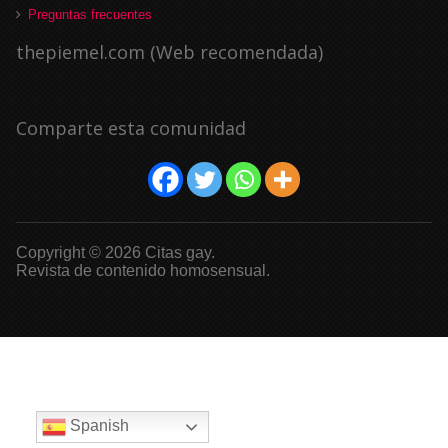
Preguntas frecuentes
thepiemel.com (Web recomendada)
Comparte esta comunidad
Copyright © 2026 Citas gay.
Revista de contenido homosensual.
Spanish