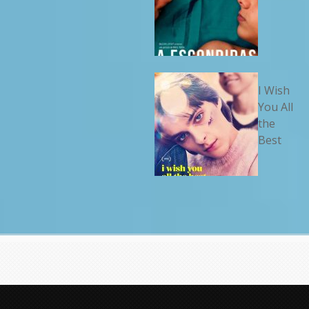
I Wish
You All
the
Best