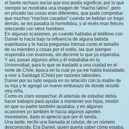
el fuerte rechazo social que eso podía significar, por lo que
siempre se mostraba una imagen de “macho latino”, pero
en privado las cosas eran diferentes, que pude comprobar
que muchos “machos casados” cuando se bebían un trago
demás, se les pasaba la homofobia, y al revés eran felices
retozando con otros hombres.
En algunas ocasiones, yo cuando hablaba al teléfono con
Daniel lo hacía bajo la influencia de alguna bebida
espirituosa y le hacía preguntas íntimas como el tamaño
de su miembro y cosas por el estilo, las que siempre
respondía con evasivas, sin decirme lo que yo esperaba.
Y así, pasan algunos años y él estudiaba en la
Universidad, para lo que se trasladó a una ciudad en el
norte de Chile, época en la cual yo ya me había trasladado
a vivir a Santiago (Chile) por razones laborales.
Daniel por su lado seguía en su relación con la madre de
su hija y le agregó un nuevo embarazo de donde resultó
otra niña.
Como es claro sospechar, él además de estudiar debía
hacer trabajos para ayudar a mantener sus hijas, misión
en que su padre también ayudaba, y en algunas
ocasiones yo también le hacia algunos aportes
monetarios, dado el aprecio que por él sentía.
Una tarde, recibí una llamada al celular, de un número
desconocido. Era Daniel, quien quería saber cómo estaba,