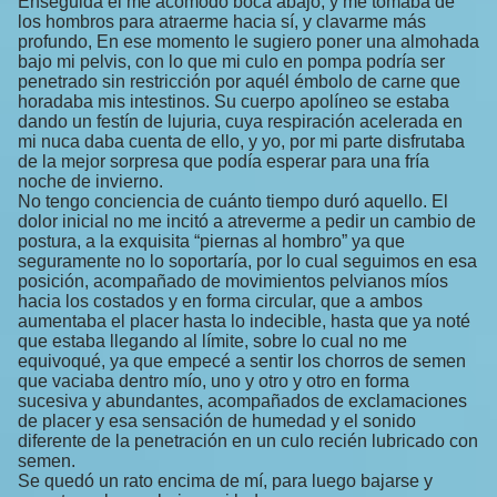
Enseguida el me acomodó boca abajo, y me tomaba de
los hombros para atraerme hacia sí, y clavarme más
profundo, En ese momento le sugiero poner una almohada
bajo mi pelvis, con lo que mi culo en pompa podría ser
penetrado sin restricción por aquél émbolo de carne que
horadaba mis intestinos. Su cuerpo apolíneo se estaba
dando un festín de lujuria, cuya respiración acelerada en
mi nuca daba cuenta de ello, y yo, por mi parte disfrutaba
de la mejor sorpresa que podía esperar para una fría
noche de invierno.
No tengo conciencia de cuánto tiempo duró aquello. El
dolor inicial no me incitó a atreverme a pedir un cambio de
postura, a la exquisita “piernas al hombro” ya que
seguramente no lo soportaría, por lo cual seguimos en esa
posición, acompañado de movimientos pelvianos míos
hacia los costados y en forma circular, que a ambos
aumentaba el placer hasta lo indecible, hasta que ya noté
que estaba llegando al límite, sobre lo cual no me
equivoqué, ya que empecé a sentir los chorros de semen
que vaciaba dentro mío, uno y otro y otro en forma
sucesiva y abundantes, acompañados de exclamaciones
de placer y esa sensación de humedad y el sonido
diferente de la penetración en un culo recién lubricado con
semen.
Se quedó un rato encima de mí, para luego bajarse y