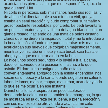
acariciara las piernas, a lo que me respondió “No, toca lo
que quieras”. Ufff
Ni corto ni perezoso, subí mis manos hasta sus rodillas, y
de ahí me fui directamente a su miembro viril, que ya
estaba en semi erección, y pude comprobar su tamaño y
grosor bastante respetables, por cierto. Le pedí levantara
un poco su anatomía y lo vi fuera del agua blanco, con un
glande rosado, naciendo de una mata de pelos castaño
claros que me dieron la inspiración total y me lo introduje a
la boca, lo más al fondo que pude, mientras mis manos
acariciaban sus huevos que colgaban majestuosamente,
mientras yo iniciaba un mete y saca bucal, casi hasta el
ahogo y sin que me entrar atodo en la boca.
Lo hice unos pocos segundos y lo invité a ir a la cama,
dado lo incómodo de la posición en la tina, a lo que
asintió. El dormitorio contiguo al baño estaba
convenientemente abrigado con la estufa encendida, nos
secamos un poco y a la cama, donde seguí en mi caliente
labor de lamer, mamar, chupar, masturbar, acariciar y todo
lo que se me ocurría en ese instante.
Daniel en silencio respiraba un poco acelerado,
denotando la calentura que también lo embargaba, lo que
se mostraba en la dureza de su pene, a plena erección y
con sus manos se fue atreviendo a acariciar mi culo,
apretando mis nalgas y entregándose a la pasión,