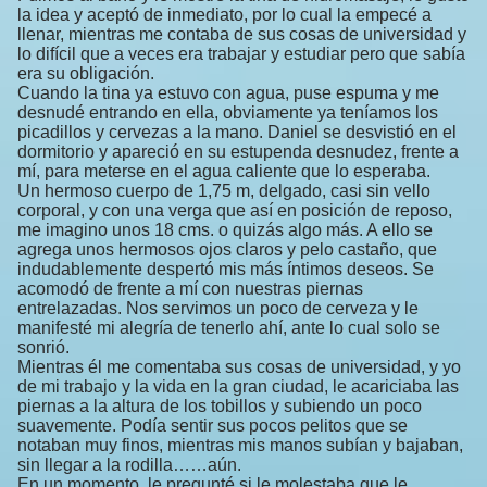
la idea y aceptó de inmediato, por lo cual la empecé a
llenar, mientras me contaba de sus cosas de universidad y
lo difícil que a veces era trabajar y estudiar pero que sabía
era su obligación.
Cuando la tina ya estuvo con agua, puse espuma y me
desnudé entrando en ella, obviamente ya teníamos los
picadillos y cervezas a la mano. Daniel se desvistió en el
dormitorio y apareció en su estupenda desnudez, frente a
mí, para meterse en el agua caliente que lo esperaba.
Un hermoso cuerpo de 1,75 m, delgado, casi sin vello
corporal, y con una verga que así en posición de reposo,
me imagino unos 18 cms. o quizás algo más. A ello se
agrega unos hermosos ojos claros y pelo castaño, que
indudablemente despertó mis más íntimos deseos. Se
acomodó de frente a mí con nuestras piernas
entrelazadas. Nos servimos un poco de cerveza y le
manifesté mi alegría de tenerlo ahí, ante lo cual solo se
sonrió.
Mientras él me comentaba sus cosas de universidad, y yo
de mi trabajo y la vida en la gran ciudad, le acariciaba las
piernas a la altura de los tobillos y subiendo un poco
suavemente. Podía sentir sus pocos pelitos que se
notaban muy finos, mientras mis manos subían y bajaban,
sin llegar a la rodilla……aún.
En un momento, le pregunté si le molestaba que le