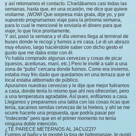
y así retomamos el contacto. Charlábamos casi todas las
semanas, hasta que, en una ocasión, me dice que quiere
visitarme. ¡WOW! Que sorpresa más grata, dije yo, y por
supuesto programamos viaje para la próxima semana,
para lo cual le mencioné le enviaría el dinero para que
viaje, lo que hice prontamente.
Y así, pasó la semana y el día viernes llega al terminal de
buses donde le recogí y fuimos a mi casa. Le di un abrazo
muy efusivo, largo haciéndole saber con dicho gesto el
gusto que me daba estar con él.
Yo había comprado algunas cervezas y cosas de picar
(quesos, aceitunas, maní, etc.) Pero le invité a salir a una
zona de “pubs” cercana donde fuimos. Como era invierno,
estaba muy frio dado que quedamos en una terraza que el
local estaba atiborrado de público.
Apuramos nuestras cervezas y le dije que mejor fuéramos
a casa, donde tenía lo mismo que ahí nos ofrecerían, pero
a una temperatura agradable. Así pues, enfilamos a casa.
Llegamos y preparamos una tabla con las cosas ricas que
tenía, sacamos sendas cervezas de la hielera, y ahí se me
ocurre hacerle una propuesta, que podría pasar por
“indecente” pero que en el primer momento no tenía
ninguna doble intención.
¿TE PARECE METERNOS AL JACUZZI?
Fuimos al baño y le mostré la tina de hidromasaje, le gustó