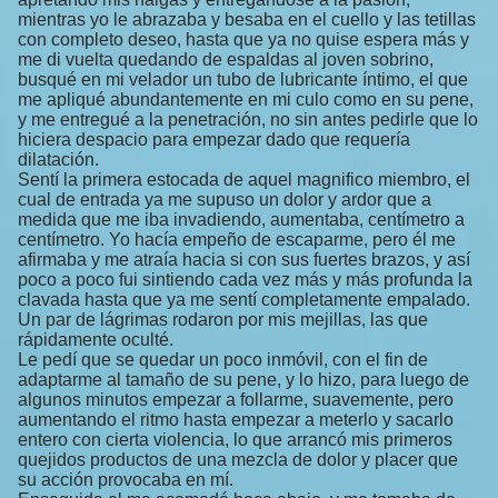
mientras yo le abrazaba y besaba en el cuello y las tetillas
con completo deseo, hasta que ya no quise espera más y
me di vuelta quedando de espaldas al joven sobrino,
busqué en mi velador un tubo de lubricante íntimo, el que
me apliqué abundantemente en mi culo como en su pene,
y me entregué a la penetración, no sin antes pedirle que lo
hiciera despacio para empezar dado que requería
dilatación.
Sentí la primera estocada de aquel magnifico miembro, el
cual de entrada ya me supuso un dolor y ardor que a
medida que me iba invadiendo, aumentaba, centímetro a
centímetro. Yo hacía empeño de escaparme, pero él me
afirmaba y me atraía hacia si con sus fuertes brazos, y así
poco a poco fui sintiendo cada vez más y más profunda la
clavada hasta que ya me sentí completamente empalado.
Un par de lágrimas rodaron por mis mejillas, las que
rápidamente oculté.
Le pedí que se quedar un poco inmóvil, con el fin de
adaptarme al tamaño de su pene, y lo hizo, para luego de
algunos minutos empezar a follarme, suavemente, pero
aumentando el ritmo hasta empezar a meterlo y sacarlo
entero con cierta violencia, lo que arrancó mis primeros
quejidos productos de una mezcla de dolor y placer que
su acción provocaba en mí.