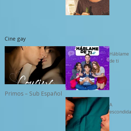
Cine gay
Háblame
de ti
Primos – Sub Español
A
escondid