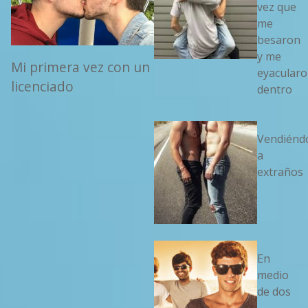
vez que
me
besaron
y me
Mi primera vez con un
eyacular
licenciado
dentro
Vendién
a
extraños
En
medio
de dos