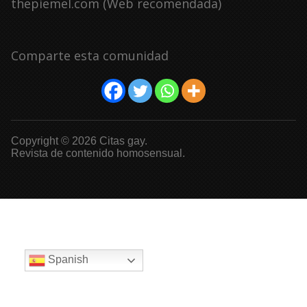
thepiemel.com (Web recomendada)
Comparte esta comunidad
Copyright © 2026 Citas gay.
Revista de contenido homosensual.
Spanish