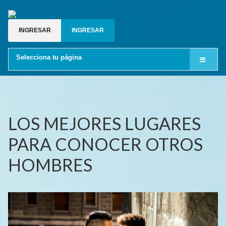
INGRESAR
INGRESAR
Selecciona tu página
Inicio
Cine LGBT
Relatos gay
LOS MEJORES LUGARES
Blog gay
PARA CONOCER OTROS
Grupos de whatsapp gay
HOMBRES