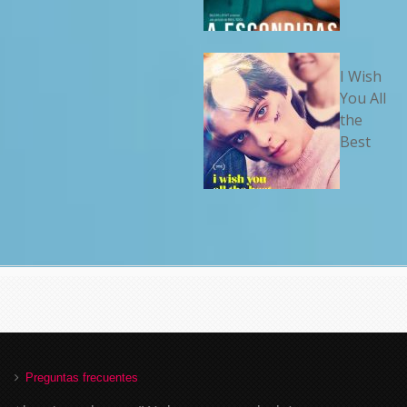
I Wish
You All
the
Best
Preguntas frecuentes