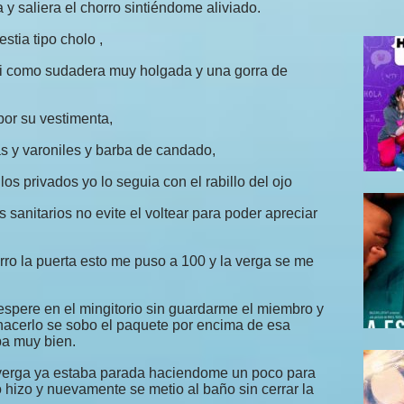
 y saliera el chorro sintiéndome aliviado.
tia tipo cholo ,
si como sudadera muy holgada y una gorra de
por su vestimenta,
as y varoniles y barba de candado,
los privados yo lo seguia con el rabillo del ojo
os sanitarios no evite el voltear para poder apreciar
rro la puerta esto me puso a 100 y la verga se me
spere en el mingitorio sin guardarme el miembro y
 hacerlo se sobo el paquete por encima de esa
ba muy bien.
verga ya estaba parada haciendome un poco para
lo hizo y nuevamente se metio al baño sin cerrar la