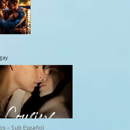
 gay
os – Sub Español