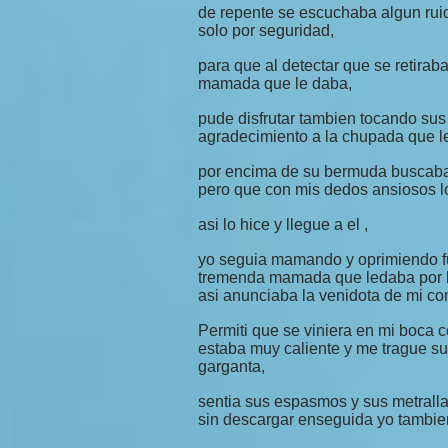
de repente se escuchaba algun ruid
solo por seguridad,
para que al detectar que se retirab
mamada que le daba,
pude disfrutar tambien tocando su
agradecimiento a la chupada que l
por encima de su bermuda buscaba 
pero que con mis dedos ansiosos lo
asi lo hice y llegue a el ,
yo seguia mamando y oprimiendo fue
tremenda mamada que ledaba por l
asi anunciaba la venidota de mi co
Permiti que se viniera en mi boca 
estaba muy caliente y me trague su
garganta,
sentia sus espasmos y sus metrall
sin descargar enseguida yo tambie