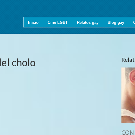
Inicio
Cine LGBT
Relatos gay
Blog gay
del cholo
Rela
CON 