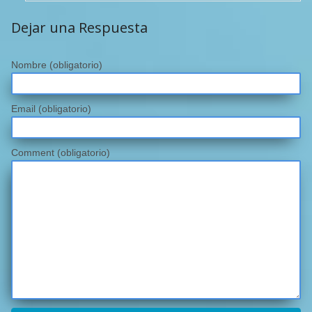
Dejar una Respuesta
Nombre
(obligatorio)
Email
(obligatorio)
Comment (obligatorio)