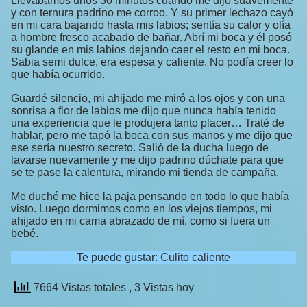
Llevábamos unos 30 minutos cuando me dijo suavemente
y con ternura padrino me corroo. Y su primer lechazo cayó
en mi cara bajando hasta mis labios; sentía su calor y olía
a hombre fresco acabado de bañar. Abrí mi boca y él posó
su glande en mis labios dejando caer el resto en mi boca.
Sabia semi dulce, era espesa y caliente. No podía creer lo
que había ocurrido.
Guardé silencio, mi ahijado me miró a los ojos y con una
sonrisa a flor de labios me dijo que nunca había tenido
una experiencia que le produjera tanto placer… Traté de
hablar, pero me tapó la boca con sus manos y me dijo que
ese sería nuestro secreto. Salió de la ducha luego de
lavarse nuevamente y me dijo padrino dúchate para que
se te pase la calentura, mirando mi tienda de campaña.
Me duché me hice la paja pensando en todo lo que había
visto. Luego dormimos como en los viejos tiempos, mi
ahijado en mi cama abrazado de mí, como si fuera un
bebé.
Te puede gustar:
Culito caliente
7664 Vistas totales
, 3 Vistas hoy