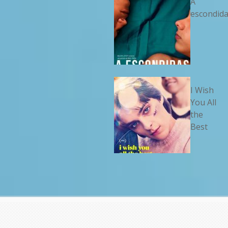
A
escondid
I Wish
You All
the
Best