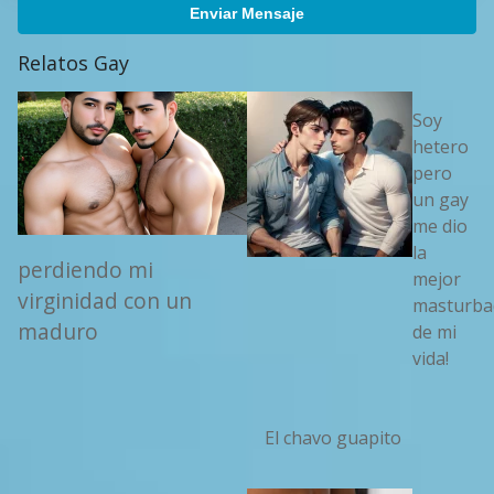
Enviar Mensaje
Relatos Gay
Soy
hetero
pero
un gay
me dio
la
perdiendo mi
mejor
virginidad con un
masturba
maduro
de mi
vida!
El chavo guapito