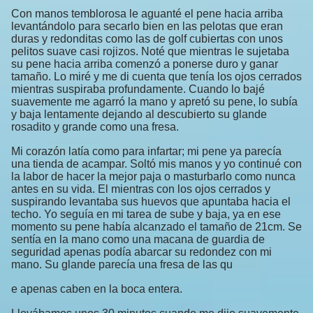
Con manos temblorosa le aguanté el pene hacia arriba
levantándolo para secarlo bien en las pelotas que eran
duras y redonditas como las de golf cubiertas con unos
pelitos suave casi rojizos. Noté que mientras le sujetaba
su pene hacia arriba comenzó a ponerse duro y ganar
tamaño. Lo miré y me di cuenta que tenía los ojos cerrados
mientras suspiraba profundamente. Cuando lo bajé
suavemente me agarró la mano y apretó su pene, lo subía
y baja lentamente dejando al descubierto su glande
rosadito y grande como una fresa.
Mi corazón latía como para infartar; mi pene ya parecía
una tienda de acampar. Soltó mis manos y yo continué con
la labor de hacer la mejor paja o masturbarlo como nunca
antes en su vida. El mientras con los ojos cerrados y
suspirando levantaba sus huevos que apuntaba hacia el
techo. Yo seguía en mi tarea de sube y baja, ya en ese
momento su pene había alcanzado el tamaño de 21cm. Se
sentía en la mano como una macana de guardia de
seguridad apenas podía abarcar su redondez con mi
mano. Su glande parecía una fresa de las qu
e apenas caben en la boca entera.