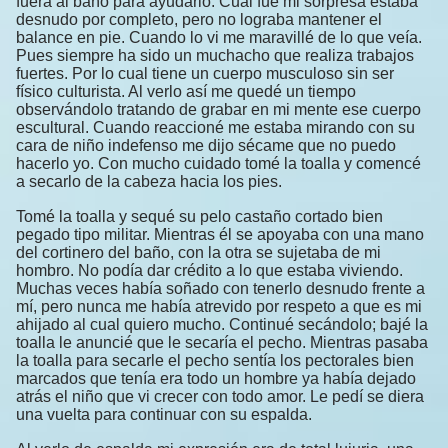
fuera al baño para ayudarlo. Cual fue mi sorpresa estaba
desnudo por completo, pero no lograba mantener el
balance en pie. Cuando lo vi me maravillé de lo que veía.
Pues siempre ha sido un muchacho que realiza trabajos
fuertes. Por lo cual tiene un cuerpo musculoso sin ser
físico culturista. Al verlo así me quedé un tiempo
observándolo tratando de grabar en mi mente ese cuerpo
escultural. Cuando reaccioné me estaba mirando con su
cara de niño indefenso me dijo sécame que no puedo
hacerlo yo. Con mucho cuidado tomé la toalla y comencé
a secarlo de la cabeza hacia los pies.
Tomé la toalla y sequé su pelo castaño cortado bien
pegado tipo militar. Mientras él se apoyaba con una mano
del cortinero del baño, con la otra se sujetaba de mi
hombro. No podía dar crédito a lo que estaba viviendo.
Muchas veces había soñado con tenerlo desnudo frente a
mí, pero nunca me había atrevido por respeto a que es mi
ahijado al cual quiero mucho. Continué secándolo; bajé la
toalla le anuncié que le secaría el pecho. Mientras pasaba
la toalla para secarle el pecho sentía los pectorales bien
marcados que tenía era todo un hombre ya había dejado
atrás el niño que vi crecer con todo amor. Le pedí se diera
una vuelta para continuar con su espalda.