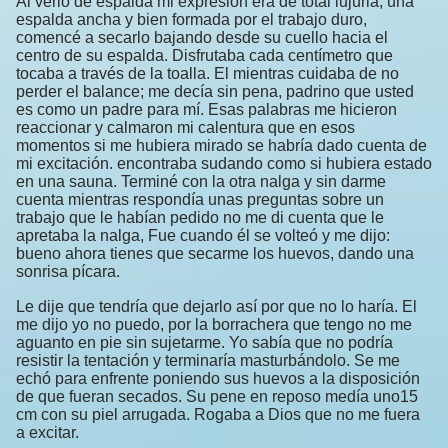
Al verlo de espalda mi expresión era de total lujuria, una
espalda ancha y bien formada por el trabajo duro,
comencé a secarlo bajando desde su cuello hacia el
centro de su espalda. Disfrutaba cada centímetro que
tocaba a través de la toalla. El mientras cuidaba de no
perder el balance; me decía sin pena, padrino que usted
es como un padre para mí. Esas palabras me hicieron
reaccionar y calmaron mi calentura que en esos
momentos si me hubiera mirado se habría dado cuenta de
mi excitación. encontraba sudando como si hubiera estado
en una sauna. Terminé con la otra nalga y sin darme
cuenta mientras respondía unas preguntas sobre un
trabajo que le habían pedido no me di cuenta que le
apretaba la nalga, Fue cuando él se volteó y me dijo:
bueno ahora tienes que secarme los huevos, dando una
sonrisa pícara.
Le dije que tendría que dejarlo así por que no lo haría. El
me dijo yo no puedo, por la borrachera que tengo no me
aguanto en pie sin sujetarme. Yo sabía que no podría
resistir la tentación y terminaría masturbándolo. Se me
echó para enfrente poniendo sus huevos a la disposición
de que fueran secados. Su pene en reposo medía uno15
cm con su piel arrugada. Rogaba a Dios que no me fuera
a excitar.