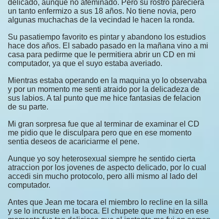
delicado, aunque no afeminado. Pero su rostro pareciera
un tanto enfermizo a sus 18 años. No tiene novia, pero
algunas muchachas de la vecindad le hacen la ronda.
Su pasatiempo favorito es pintar y abandono los estudios
hace dos años. El sabado pasado en la mañana vino a mi
casa para pedirme que le permitiera abrir un CD en mi
computador, ya que el suyo estaba averiado.
Mientras estaba operando en la maquina yo lo observaba
y por un momento me senti atraido por la delicadeza de
sus labios. A tal punto que me hice fantasias de felacion
de su parte.
Mi gran sorpresa fue que al terminar de examinar el CD
me pidio que le disculpara pero que en ese momento
sentia deseos de acariciarme el pene.
Aunque yo soy heterosexual siempre he sentido cierta
atraccion por los jovenes de aspecto delicado, por lo cual
accedi sin mucho protocolo, pero alli mismo al lado del
computador.
Antes que Jean me tocara el miembro lo recline en la silla
y se lo incruste en la boca. El chupete que me hizo en ese