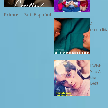
Primos – Sub Español
A
escondid
I Wish
You All
the
Best