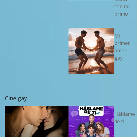
con mi
primo
Mi
primer
amor
gay.
Cine gay
Háblame
de ti