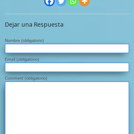
Dejar una Respuesta
Nombre
(obligatorio)
Email
(obligatorio)
Comment (obligatorio)