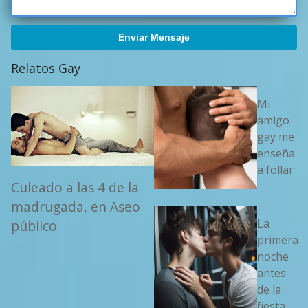
Enviar Mensaje
Relatos Gay
Mi
amigo
gay me
enseña
a follar
Culeado a las 4 de la
madrugada, en Aseo
La
público
primera
noche
antes
de la
fiesta