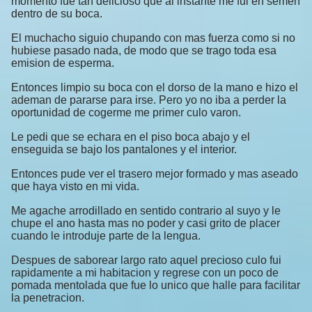
momento fue tan delicioso que al instante me fui en semen
dentro de su boca.
El muchacho siguio chupando con mas fuerza como si no
hubiese pasado nada, de modo que se trago toda esa
emision de esperma.
Entonces limpio su boca con el dorso de la mano e hizo el
ademan de pararse para irse. Pero yo no iba a perder la
oportunidad de cogerme me primer culo varon.
Le pedi que se echara en el piso boca abajo y el
enseguida se bajo los pantalones y el interior.
Entonces pude ver el trasero mejor formado y mas aseado
que haya visto en mi vida.
Me agache arrodillado en sentido contrario al suyo y le
chupe el ano hasta mas no poder y casi grito de placer
cuando le introduje parte de la lengua.
Despues de saborear largo rato aquel precioso culo fui
rapidamente a mi habitacion y regrese con un poco de
pomada mentolada que fue lo unico que halle para facilitar
la penetracion.