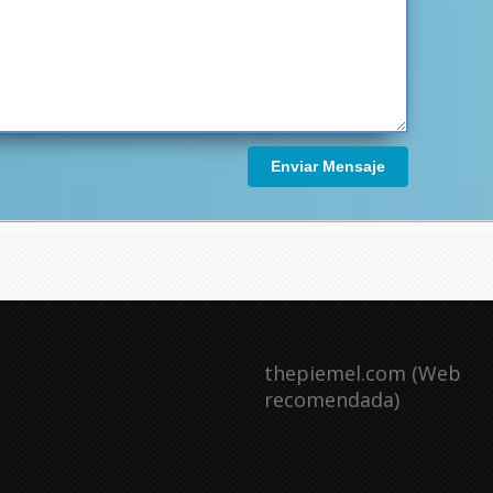
Enviar Mensaje
thepiemel.com (Web
recomendada)