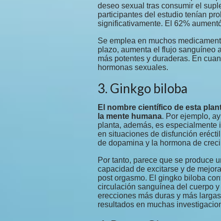
deseo sexual tras consumir el sup
participantes del estudio tenían pr
significativamente. El 62% aumentó 
Se emplea en muchos medicamentos
plazo, aumenta el flujo sanguíneo 
más potentes y duraderas. En cuant
hormonas sexuales.
3. Ginkgo biloba
El nombre científico de esta plan
la mente humana
. Por ejemplo, a
planta, además, es especialmente 
en situaciones de disfunción erécti
de dopamina y la hormona de creci
Por tanto, parece que se produce 
capacidad de excitarse y de mejora
post orgasmo. El gingko biloba con
circulación sanguínea del cuerpo 
erecciones más duras y más larga
resultados en muchas investigacio