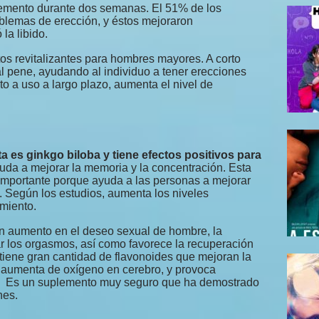
lemento durante dos semanas. El 51% de los
oblemas de erección, y éstos mejoraron
la libido.
 revitalizantes para hombres mayores. A corto
al pene, ayudando al individuo a tener erecciones
o a uso a largo plazo, aumenta el nivel de
ta es ginkgo biloba y tiene efectos positivos para
yuda a mejorar la memoria y la concentración. Esta
importante porque ayuda a las personas a mejorar
l. Según los estudios, aumenta los niveles
miento.
un aumento en el deseo sexual de hombre, la
r los orgasmos, así como favorece la recuperación
tiene gran cantidad de flavonoides que mejoran la
y aumenta de oxígeno en cerebro, y provoca
s Es un suplemento muy seguro que ha demostrado
nes.