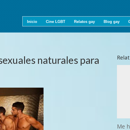
Inicio
Cine LGBT
Relatos gay
Blog gay
sexuales naturales para
Rela
Me h