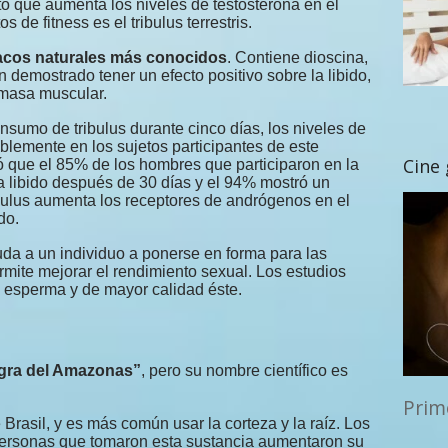
to que aumenta los niveles de testosterona en el
s de fitness es el tribulus terrestris.
síacos naturales más conocidos
. Contiene dioscina,
 demostrado tener un efecto positivo sobre la libido,
e masa muscular.
nsumo de tribulus durante cinco días, los niveles de
lemente en los sujetos participantes de este
Cine
ró que el 85% de los hombres que participaron en la
a libido después de 30 días y el 94% mostró un
bulus aumenta los receptores de andrógenos en el
do.
yuda a un individuo a ponerse en forma para las
rmite mejorar el rendimiento sexual. Los estudios
esperma y de mayor calidad éste.
gra del Amazonas”
, pero su nombre científico es
Prim
Brasil, y es más común usar la corteza y la raíz. Los
personas que tomaron esta sustancia aumentaron su