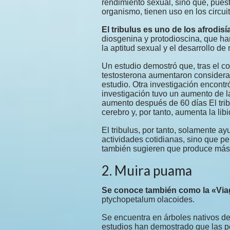
rendimiento sexual, sino que, pues
organismo, tienen uso en los circuito
El tribulus es uno de los afrodi
diosgenina y protodioscina, que han
la aptitud sexual y el desarrollo d
Un estudio demostró que, tras el co
testosterona aumentaron considerab
estudio. Otra investigación encont
investigación tuvo un aumento de l
aumento después de 60 días El tri
cerebro y, por tanto, aumenta la libi
El tribulus, por tanto, solamente a
actividades cotidianas, sino que pe
también sugieren que produce más 
2. Muira puama
Se conoce también como la «Via
ptychopetalum olacoides.
Se encuentra en árboles nativos de 
estudios han demostrado que las 