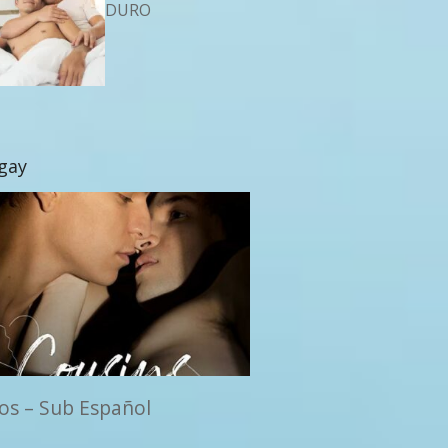
DURO
 gay
os – Sub Español