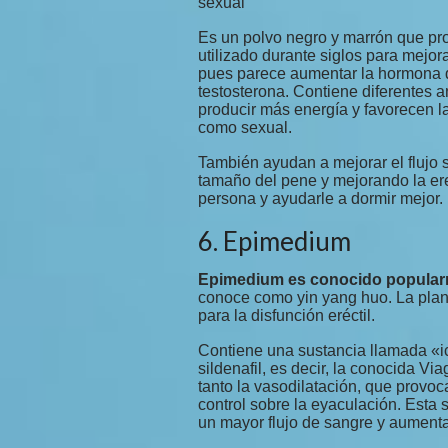
sexual
Es un polvo negro y marrón que pro
utilizado durante siglos para mejora
pues parece aumentar la hormona del
testosterona. Contiene diferentes 
producir más energía y favorecen la
como sexual.
También ayudan a mejorar el flujo 
tamaño del pene y mejorando la erec
persona y ayudarle a dormir mejor.
6. Epimedium
Epimedium es conocido popularm
conoce como yin yang huo. La plant
para la disfunción eréctil.
Contiene una sustancia llamada «ic
sildenafil, es decir, la conocida Vi
tanto la vasodilatación, que provo
control sobre la eyaculación. Esta 
un mayor flujo de sangre y aumenta