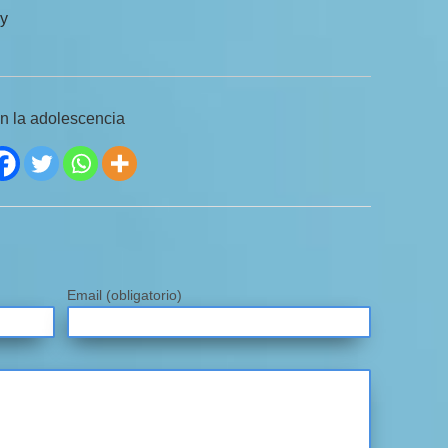
oy
n la adolescencia
Email
(obligatorio)