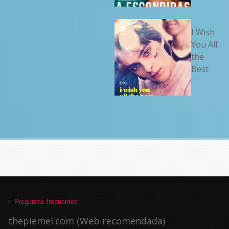
I Wish
You All
the
Best
Preguntas frecuentes
thepiemel.com (Web recomendada)