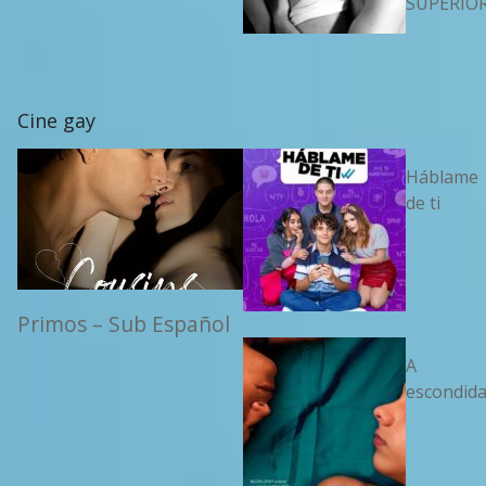
SUPERIO
Cine gay
Háblame
de ti
Primos – Sub Español
A
escondid