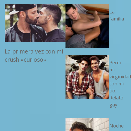
La
familia
La primera vez con mi
crush «curioso»
Perdi
mi
virginidad
con mi
tio.
Relato
gay
Noche