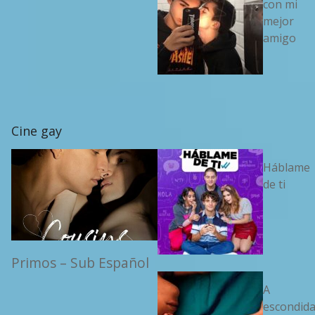
con mi
mejor
amigo
Cine gay
Háblame
de ti
Primos – Sub Español
A
escondid