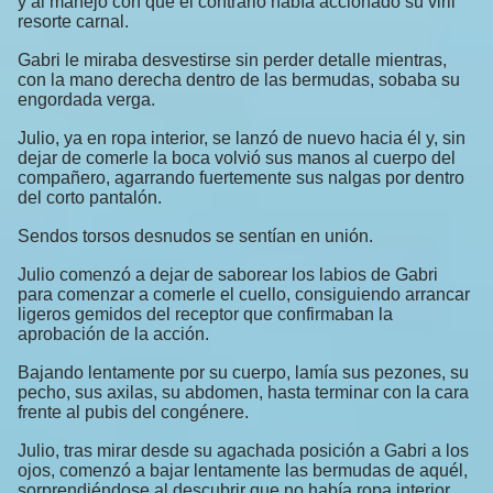
y al manejo con que el contrario había accionado su viril
resorte carnal.
Gabri le miraba desvestirse sin perder detalle mientras,
con la mano derecha dentro de las bermudas, sobaba su
engordada verga.
Julio, ya en ropa interior, se lanzó de nuevo hacia él y, sin
dejar de comerle la boca volvió sus manos al cuerpo del
compañero, agarrando fuertemente sus nalgas por dentro
del corto pantalón.
Sendos torsos desnudos se sentían en unión.
Julio comenzó a dejar de saborear los labios de Gabri
para comenzar a comerle el cuello, consiguiendo arrancar
ligeros gemidos del receptor que confirmaban la
aprobación de la acción.
Bajando lentamente por su cuerpo, lamía sus pezones, su
pecho, sus axilas, su abdomen, hasta terminar con la cara
frente al pubis del congénere.
Julio, tras mirar desde su agachada posición a Gabri a los
ojos, comenzó a bajar lentamente las bermudas de aquél,
sorprendiéndose al descubrir que no había ropa interior