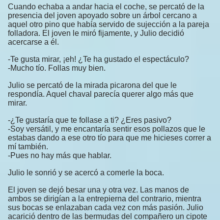
Cuando echaba a andar hacia el coche, se percató de la
presencia del joven apoyado sobre un árbol cercano a
aquel otro pino que había servido de sujección a la pareja
folladora. El joven le miró fijamente, y Julio decidió
acercarse a él.
-Te gusta mirar, ¡eh! ¿Te ha gustado el espectáculo?
-Mucho tío. Follas muy bien.
Julio se percató de la mirada picarona del que le
respondía. Aquel chaval parecía querer algo más que
mirar.
-¿Te gustaría que te follase a ti? ¿Eres pasivo?
-Soy versátil, y me encantaría sentir esos pollazos que le
estabas dando a ese otro tío para que me hicieses correr a
mí también.
-Pues no hay más que hablar.
Julio le sonrió y se acercó a comerle la boca.
El joven se dejó besar una y otra vez. Las manos de
ambos se dirigían a la entrepierna del contrario, mientra
sus bocas se enlazaban cada vez con más pasión. Julio
acarició dentro de las bermudas del compañero un cipote