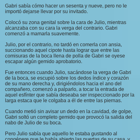
Gabri sabía cómo hacer un sesenta y nueve, pero no le
importó dejarse llevar por su invitado.
Colocó su zona genital sobre la cara de Julio, mientras
alcanzaba con su cara la verga del contrario. Gabri
comenzó a mamarla suavemente.
Julio, por el contrario, no tardó en comerla con ansia,
succionando aquel cipote hasta lograr que entre las
comisuras de la boca llena de polla de Gabri se oyese
escapar algún gemido aprobatorio.
Fue entonces cuando Julio, sacándose la verga de Gabri
de la boca, se escupió sobre los dedos índice y corazón
de su mano derecha y, dirigiéndolos hacia el ano del
compañero, comenzó a palparlo, a tocar la entrada de
aquel esfínter que sabía deseaba ser inspeccionado por la
larga estaca que le colgaba a él de entre las piernas.
Cuando metió sin avisar un dedo en la cavidad, de golpe,
Gabri soltó un completo gemido que provocó la salida del
nabo de Julio de su boca.
Pero Julio sabía que aquello le estaba gustando al
congénere que le había abierto las puertas de su casa, y