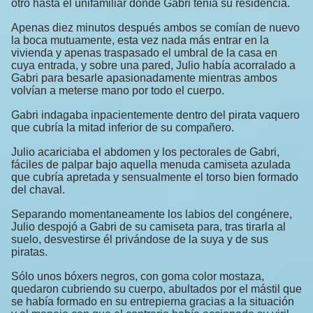
otro hasta el unifamiliar donde Gabri tenía su residencia.
Apenas diez minutos después ambos se comían de nuevo
la boca mutuamente, esta vez nada más entrar en la
vivienda y apenas traspasado el umbral de la casa en
cuya entrada, y sobre una pared, Julio había acorralado a
Gabri para besarle apasionadamente mientras ambos
volvían a meterse mano por todo el cuerpo.
Gabri indagaba inpacientemente dentro del pirata vaquero
que cubría la mitad inferior de su compañero.
Julio acariciaba el abdomen y los pectorales de Gabri,
fáciles de palpar bajo aquella menuda camiseta azulada
que cubría apretada y sensualmente el torso bien formado
del chaval.
Separando momentaneamente los labios del congénere,
Julio despojó a Gabri de su camiseta para, tras tirarla al
suelo, desvestirse él privándose de la suya y de sus
piratas.
Sólo unos bóxers negros, con goma color mostaza,
quedaron cubriendo su cuerpo, abultados por el mástil que
se había formado en su entrepierna gracias a la situación