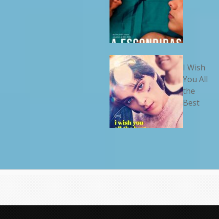
I Wish
You All
the
Best