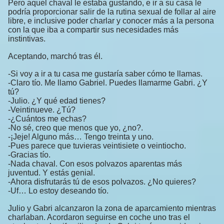
Pero aquel chaval le estaba gustando, e ir a su casa le
podría proporcionar salir de la rutina sexual de follar al aire
libre, e inclusive poder charlar y conocer más a la persona
con la que iba a compartir sus necesidades más
instintivas.
Aceptando, marchó tras él.
-Si voy a ir a tu casa me gustaría saber cómo te llamas.
-Claro tío. Me llamo Gabriel. Puedes llamarme Gabri. ¿Y
tú?
-Julio. ¿Y qué edad tienes?
-Veintinueve. ¿Tú?
-¿Cuántos me echas?
-No sé, creo que menos que yo, ¿no?.
-¡Jeje! Alguno más… Tengo treinta y uno.
-Pues parece que tuvieras veintisiete o veintiocho.
-Gracias tío.
-Nada chaval. Con esos polvazos aparentas más
juventud. Y estás genial.
-Ahora disfrutarás tú de esos polvazos. ¿No quieres?
-Uf… Lo estoy deseando tío.
Julio y Gabri alcanzaron la zona de aparcamiento mientras
charlaban. Acordaron seguirse en coche uno tras el