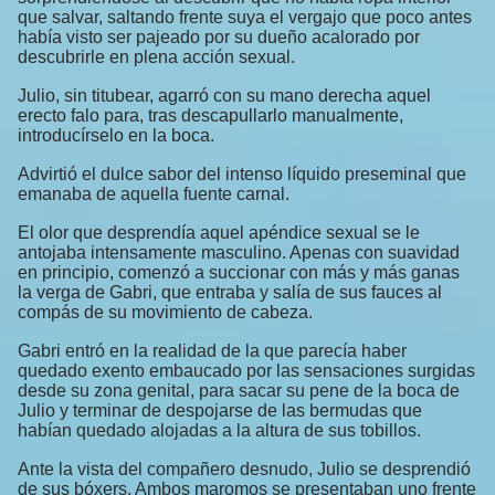
que salvar, saltando frente suya el vergajo que poco antes
había visto ser pajeado por su dueño acalorado por
descubrirle en plena acción sexual.
Julio, sin titubear, agarró con su mano derecha aquel
erecto falo para, tras descapullarlo manualmente,
introducírselo en la boca.
Advirtió el dulce sabor del intenso líquido preseminal que
emanaba de aquella fuente carnal.
El olor que desprendía aquel apéndice sexual se le
antojaba intensamente masculino. Apenas con suavidad
en principio, comenzó a succionar con más y más ganas
la verga de Gabri, que entraba y salía de sus fauces al
compás de su movimiento de cabeza.
Gabri entró en la realidad de la que parecía haber
quedado exento embaucado por las sensaciones surgidas
desde su zona genital, para sacar su pene de la boca de
Julio y terminar de despojarse de las bermudas que
habían quedado alojadas a la altura de sus tobillos.
Ante la vista del compañero desnudo, Julio se desprendió
de sus bóxers. Ambos maromos se presentaban uno frente