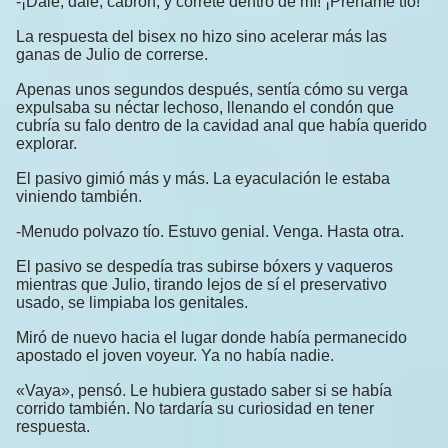
-¡Dale, dale, cabrón, y córrete dentro de mí! ¡Préñame tío!
La respuesta del bisex no hizo sino acelerar más las
ganas de Julio de correrse.
Apenas unos segundos después, sentía cómo su verga
expulsaba su néctar lechoso, llenando el condón que
cubría su falo dentro de la cavidad anal que había querido
explorar.
El pasivo gimió más y más. La eyaculación le estaba
viniendo también.
-Menudo polvazo tío. Estuvo genial. Venga. Hasta otra.
El pasivo se despedía tras subirse bóxers y vaqueros
mientras que Julio, tirando lejos de sí el preservativo
usado, se limpiaba los genitales.
Miró de nuevo hacia el lugar donde había permanecido
apostado el joven voyeur. Ya no había nadie.
«Vaya», pensó. Le hubiera gustado saber si se había
corrido también. No tardaría su curiosidad en tener
respuesta.